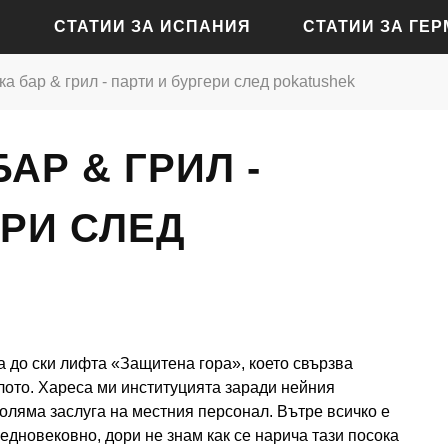
СТАТИИ ЗА ИСПАНИЯ
СТАТИИ ЗА ГЕ
а бар & грил - парти и бургери след pokatushek
СТАТИИ ЗА АЛИКАНТЕ
СТАТИИ ЗА БАДЕН-Б
АР & ГРИЛ -
СТАТИИ ЗА БАРСЕЛОНА
СТАТИИ ЗА БЕРЛИН
СТАТИИ ЗА МАДРИД
СТАТИИ ЗА КЬОЛН
ЕРИ СЛЕД
СТАТИИ ЗА СЕВИЛЯ
СТАТИИ ЗА ДРЕЗДЕН
СТАТИИ ЗА ВАЛЕНСИЯ
СТАТИИ ЗА ФРАНКФУ
СТАТИИ ЗА ХАМБУРГ
а до ски лифта «Защитена гора», което свързва
СТАТИИ ЗА МЮНХЕН
лото. Хареса ми институцията заради нейния
голяма заслуга на местния персонал. Вътре всичко е
едновековно, дори не знам как се нарича тази посока