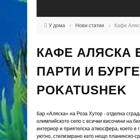
У дома
›
Нови статии
›
Кафе Аляск
КАФЕ АЛЯСКА Б
ПАРТИ И БУРГ
POKATUSHEK
бар «Аляска» на Роза Хутор - отделна сград
олимпийското село с всички височини на би
интериор и приятелска атмосфера, което е 
уютно, стилизирано като нещо планинско-ср