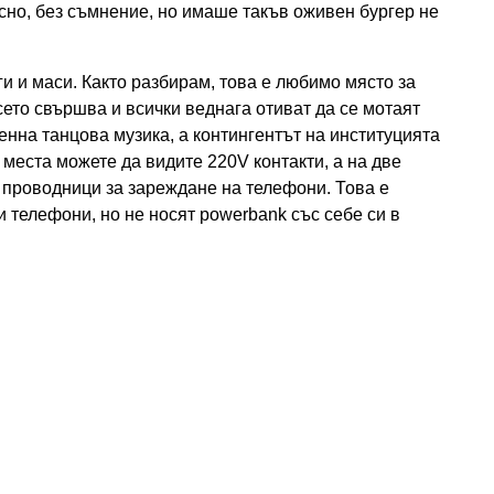
усно, без съмнение, но имаше такъв оживен бургер не
нги и маси. Както разбирам, това е любимо място за
сето свършва и всички веднага отиват да се мотаят
енна танцова музика, а контингентът на институцията
 места можете да видите 220V контакти, а на две
 проводници за зареждане на телефони. Това е
и телефони, но не носят powerbank със себе си в