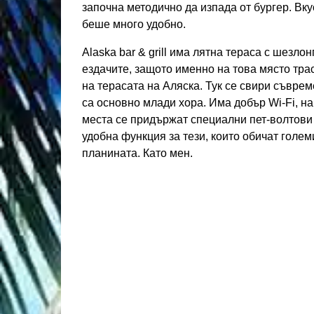
започна методично да изпада от бургер. Вк
беше много удобно.
Alaska bar & grill има лятна тераса с шезло
ездачите, защото именно на това място тра
на терасата на Аляска. Тук се свири съврем
са основно млади хора. Има добър Wi-Fi, на
места се придържат специални пет-волтови
удобна функция за тези, които обичат голем
планината. Като мен.