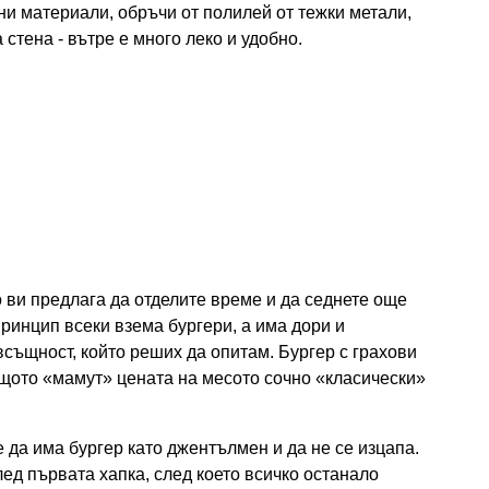
ни материали, обръчи от полилей от тежки метали,
стена - вътре е много леко и удобно.
о ви предлага да отделите време и да седнете още
принцип всеки взема бургери, а има дори и
 всъщност, който реших да опитам. Бургер с грахови
същото «мамут» цената на месото сочно «класически»
е да има бургер като джентълмен и да не се изцапа.
лед първата хапка, след което всичко останало