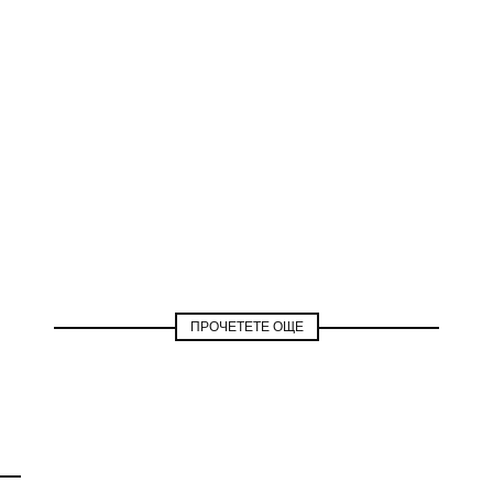
ПРОЧЕТЕТЕ ОЩЕ