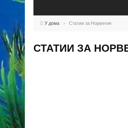
У дома
›
Статии за Норвегия
СТАТИИ ЗА НОРВ