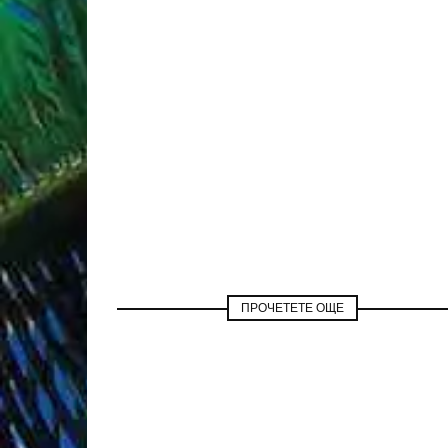
ПРОЧЕТЕТЕ ОЩЕ