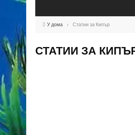
У дома
›
Статии за Кипър
СТАТИИ ЗА КИПЪ