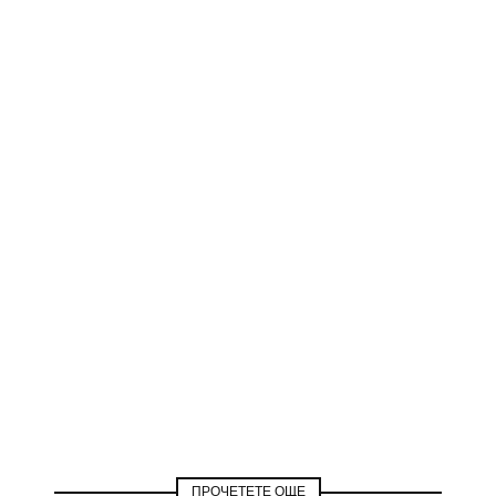
ПРОЧЕТЕТЕ ОЩЕ