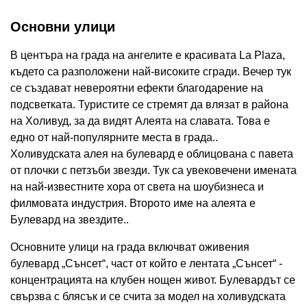
Основни улици
В центъра на града на ангелите е красивата La Plaza,
където са разположени най-високите сгради. Вечер тук
се създават невероятни ефекти благодарение на
подсветката. Туристите се стремят да влязат в района
на Холивуд, за да видят Алеята на славата. Това е
едно от най-популярните места в града..
Холивудската алея на булевард е облицована с павета
от плочки с петзъби звезди. Тук са увековечени имената
на най-известните хора от света на шоубизнеса и
филмовата индустрия. Второто име на алеята е
Булевард на звездите..
Основните улици на града включват оживения
булевард „Сънсет“, част от който е лентата „Сънсет“ -
концентрацията на клубен нощен живот. Булевардът се
свързва с блясък и се счита за модел на холивудската