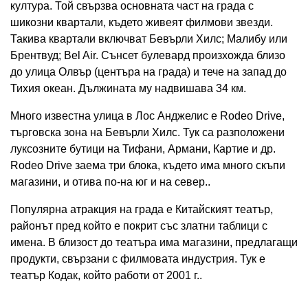
култура. Той свързва основната част на града с
шикозни квартали, където живеят филмови звезди.
Такива квартали включват Бевърли Хилс; Малибу или
Брентвуд; Bel Air. Сънсет булевард произхожда близо
до улица Олвър (центъра на града) и тече на запад до
Тихия океан. Дължината му надвишава 34 км.
Много известна улица в Лос Анджелис е Rodeo Drive,
търговска зона на Бевърли Хилс. Тук са разположени
луксозните бутици на Тифани, Армани, Картие и др.
Rodeo Drive заема три блока, където има много скъпи
магазини, и отива по-на юг и на север..
Популярна атракция на града е Китайският театър,
районът пред който е покрит със златни таблици с
имена. В близост до театъра има магазини, предлагащи
продукти, свързани с филмовата индустрия. Тук е
театър Кодак, който работи от 2001 г..