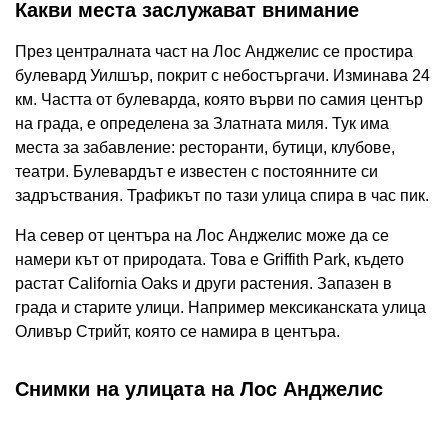
Какви места заслужават внимание
През централната част на Лос Анджелис се простира
булевард Уилшър, покрит с небостъргачи. Изминава 24
км. Частта от булеварда, която върви по самия център
на града, е определена за Златната миля. Тук има
места за забавление: ресторанти, бутици, клубове,
театри. Булевардът е известен с постоянните си
задръствания. Трафикът по тази улица спира в час пик.
На север от центъра на Лос Анджелис може да се
намери кът от природата. Това е Griffith Park, където
растат California Oaks и други растения. Запазен в
града и старите улици. Например мексиканската улица
Оливър Стрийт, която се намира в центъра.
Снимки на улицата на Лос Анджелис