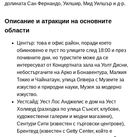
долината Сан Фернандо, Уилшир, Мид Уилшър и д-р.
Описание и атракции на основните
области
Център: това е офис район, поради което
обикновено е пуст по улиците след 18:00 и през
почивните дни, но туристите може да се
интересуват от Концертната зала на Уолт Дисни,
небостъргачите на Арко и Бонавентура, Малкия
Токио и Чайнатаун, улица Олвера с Музеите за
изкуство и природни науки, Музея за модерно
изкуство.
Уестсайд: Уест Лос Анджелис е дом на Уест
Холивуд (разходка по улица Сънсет, клубове,
художествени галерии и модни магазини),
Сентури Сити (известен с търговски центрове),
Брентвуд (известен с Getty Center, който е