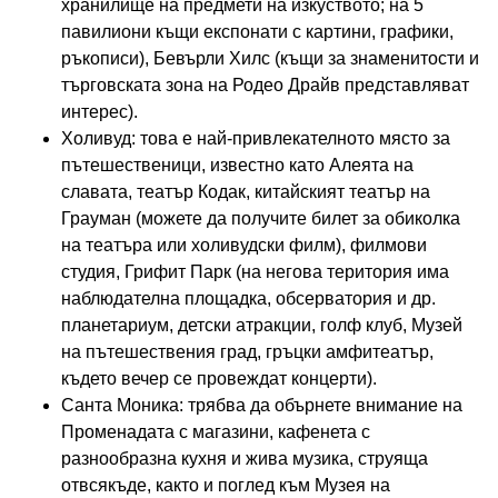
хранилище на предмети на изкуството; на 5
павилиони къщи експонати с картини, графики,
ръкописи), Бевърли Хилс (къщи за знаменитости и
търговската зона на Родео Драйв представляват
интерес).
Холивуд: това е най-привлекателното място за
пътешественици, известно като Алеята на
славата, театър Кодак, китайският театър на
Грауман (можете да получите билет за обиколка
на театъра или холивудски филм), филмови
студия, Грифит Парк (на негова територия има
наблюдателна площадка, обсерватория и др.
планетариум, детски атракции, голф клуб, Музей
на пътешествения град, гръцки амфитеатър,
където вечер се провеждат концерти).
Санта Моника: трябва да обърнете внимание на
Променадата с магазини, кафенета с
разнообразна кухня и жива музика, струяща
отвсякъде, както и поглед към Музея на