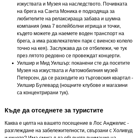
изкуствата и Музея на наследството. Почивката
на брега на Санта Моника е подходяща за
любителите на релаксираща забава и шумна
компания (има 7 волейболни игрища и точки,
където можете да наемете воден транспорт на
брега, а има развлекателен парк с виенско колело
точно на кея). Заслужава да се отбележи, че тук
през лятото редовно се провеждат концерти.
Уилшир и Мид Уилшър: поканени сте да посетите
Музея на изкуствата и Автомобилния музей
Петерсен, да се разходите из търговския квартал -
Уилшир Булевард (нощните клубове и магазини
са концентрирани тук).
Къде да отседнете за туристите
Каква е целта на вашето посещение в Лос Анджелис -
разглеждане на забележителности, свързани с Холивуд
и киното? Има смисъл да обърнете внимание на