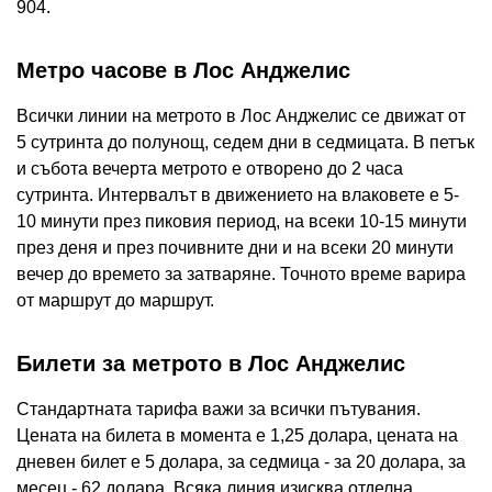
904.
Метро часове в Лос Анджелис
Всички линии на метрото в Лос Анджелис се движат от
5 сутринта до полунощ, седем дни в седмицата. В петък
и събота вечерта метрото е отворено до 2 часа
сутринта. Интервалът в движението на влаковете е 5-
10 минути през пиковия период, на всеки 10-15 минути
през деня и през почивните дни и на всеки 20 минути
вечер до времето за затваряне. Точното време варира
от маршрут до маршрут.
Билети за метрото в Лос Анджелис
Стандартната тарифа важи за всички пътувания.
Цената на билета в момента е 1,25 долара, цената на
дневен билет е 5 долара, за седмица - за 20 долара, за
месец - 62 долара. Всяка линия изисква отделна