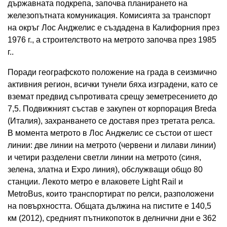
държавната подкрепа, започва планирането на
железопътната комуникация. Комисията за транспорт
на окръг Лос Анджелис е създадена в Калифорния през
1976 г., а строителството на метрото започва през 1985
г..
Поради географското положение на града в сеизмично
активния регион, всички тунели бяха изградени, като се
вземат предвид съпротивата срещу земетресението до
7,5. Подвижният състав е закупен от корпорация Breda
(Италия), захранването се доставя през третата релса.
В момента метрото в Лос Анджелис се състои от шест
линии: две линии на метрото (червени и лилави линии)
и четири разделени светли линии на метрото (синя,
зелена, златна и Expo линия), обслужващи общо 80
станции. Лекото метро е влаковете Light Rail и
MetroBus, които транспортират по релси, разположени
на повърхността. Общата дължина на пистите е 140,5
км (2012), средният пътникопоток в делнични дни е 362