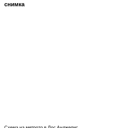
снимка
Схема на метрото в Лос Анджелис