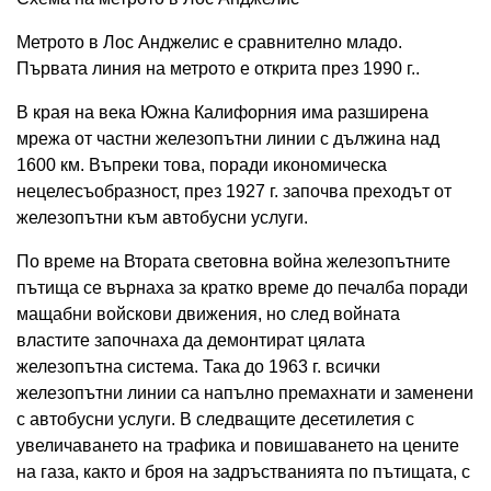
Метрото в Лос Анджелис е сравнително младо.
Първата линия на метрото е открита през 1990 г..
В края на века Южна Калифорния има разширена
мрежа от частни железопътни линии с дължина над
1600 км. Въпреки това, поради икономическа
нецелесъобразност, през 1927 г. започва преходът от
железопътни към автобусни услуги.
По време на Втората световна война железопътните
пътища се върнаха за кратко време до печалба поради
мащабни войскови движения, но след войната
властите започнаха да демонтират цялата
железопътна система. Така до 1963 г. всички
железопътни линии са напълно премахнати и заменени
с автобусни услуги. В следващите десетилетия с
увеличаването на трафика и повишаването на цените
на газа, както и броя на задръстванията по пътищата, с