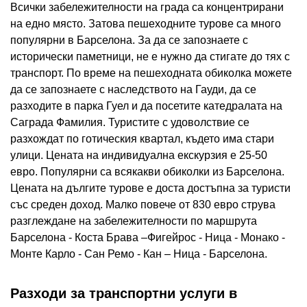
Всички забележителности на града са концентрирани
на едно място. Затова пешеходните турове са много
популярни в Барселона. За да се запознаете с
исторически паметници, не е нужно да стигате до тях с
транспорт. По време на пешеходната обиколка можете
да се запознаете с наследството на Гауди, да се
разходите в парка Гуел и да посетите катедралата на
Саграда Фамилия. Туристите с удоволствие се
разхождат по готическия квартал, където има стари
улици. Цената на индивидуална екскурзия е 25-50
евро. Популярни са всякакви обиколки из Барселона.
Цената на дългите турове е доста достъпна за туристи
със среден доход. Малко повече от 830 евро струва
разглеждане на забележителности по маршрута
Барселона - Коста Брава –Фигейрос - Ница - Монако -
Монте Карло - Сан Ремо - Кан – Ница - Барселона.
Разходи за транспортни услуги в