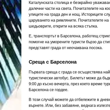
Каталунската столица е безкрайно уважавана
далечни части на света. Почитателите на к
улиците на града ден и нощ. Историците сл
царуването на римляните. Почитателите на 
шедьоврите, открити на всяка стъпка.
Е, транспортът в Барселона, работещ стрик
помогне на уморените туристи бързо да стиг
представят града от неочаквана посока.
Среща с Барселона
Първата среща с града се осъществява най-
туристически автобус. Билетът може да бъде
9:00 до късно вечерта, през което време ту
Барселона се гордее.
В този случай можете да отбележите в днев
върнете. Или, без забавяне, веднага излезт