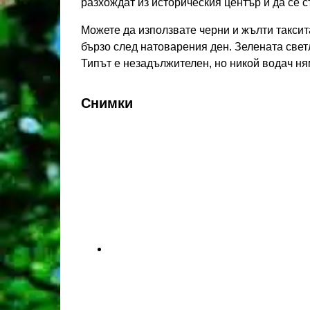
разхождат из историческия център и да се с
Можете да използвате черни и жълти таксита 
бързо след натоварения ден. Зелената светл
Типът е незадължителен, но никой водач ням
Снимки