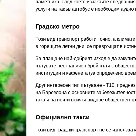
паметника, след което изчакайте следващия 
услуги на такъв автобус е необходим аудио г
Градско метро
Този вид транспорт работи точно, а климат
в горещите летни дни, се превръщат в истин
За плащане най-добрият изход е да закупите 
пътувате неограничен брой пъти с обществе
институции и кафенета (за определено време
Друг интересен тип пътуване - T10, предназ
на Барселона с основните забележителност
така и на почти всички видове обществен тр
Официално такси
Този вид градски транспорт не се използва м