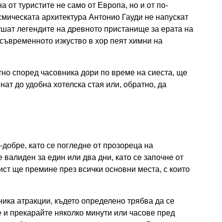
 от туристите не само от Европа, но и от по-
осмическата архитектура Антонио Гауди не напускат
ушат легендите на древното пристанище за ерата на
съвременното изкуство в хор пеят химни на
тно според часовника дори по време на сиеста, ще
нат до удобна хотелска стая или, обратно, да
добре, като се погледне от прозореца на
 валиден за един или два дни, като се започне от
рист ще премине през всички основни места, с които
ника атракции, където определено трябва да се
е и прекарайте няколко минути или часове пред