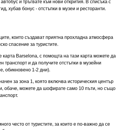
автобус и тръгвате към нови открития. В списъка с
ид, хубав бонус - отстъпки в музеи и ресторанти.
иците, които създават приятна прохладна атмосфера
ско спасение за туристите.
карта Barselona, ​​с помощта на тази карта можете да
н транспорт и да получите отстъпки в музейни
, обикновено 1-2 дни).
начен за зона 1, която включва историческия център
и, обаче, можете да шофирате само 10 пъти, но също
анспорт.
ного често от туристите, за които е по-важно да се