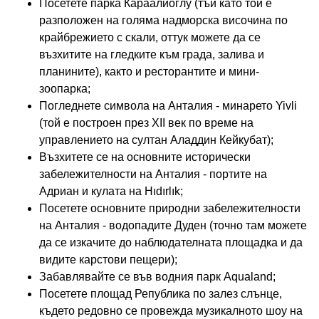
Посетете парка Караалиоглу (тъй като той е
разположен на голяма надморска височина по
крайбрежието с скали, оттук можете да се
възхитите на гледките към града, залива и
планините), както и ресторантите и мини-
зоопарка;
Погледнете символа на Анталия - минарето Yivli
(той е построен през XII век по време на
управлението на султан Аладдин Кейкубат);
Възхитете се на основните исторически
забележителности на Анталия - портите на
Адриан и кулата на Hıdırlık;
Посетете основните природни забележителности
на Анталия - водопадите Дуден (точно там можете
да се изкачите до наблюдателната площадка и да
видите карстови пещери);
Забавлявайте се във водния парк Aqualand;
Посетете площад Република по залез слънце,
където редовно се провежда музикалното шоу на