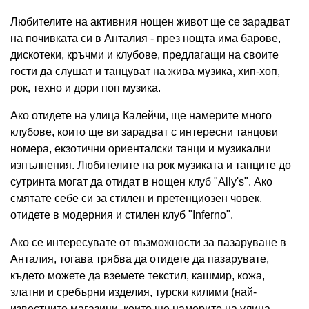
Любителите на активния нощен живот ще се зарадват
на почивката си в Анталия - през нощта има барове,
дискотеки, кръчми и клубове, предлагащи на своите
гости да слушат и танцуват на жива музика, хип-хоп,
рок, техно и дори поп музика.
Ако отидете на улица Калейчи, ще намерите много
клубове, които ще ви зарадват с интересни танцови
номера, екзотични ориенталски танци и музикални
изпълнения. Любителите на рок музиката и танците до
сутринта могат да отидат в нощен клуб "Ally's". Ако
смятате себе си за стилен и претенциозен човек,
отидете в модерния и стилен клуб "Inferno".
Ако се интересувате от възможности за пазаруване в
Анталия, тогава трябва да отидете да пазарувате,
където можете да вземете текстил, кашмир, кожа,
златни и сребърни изделия, турски килими (най-
известните магазини, които ще намерите на улица