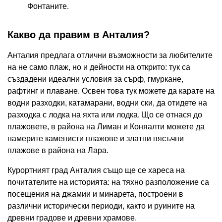
Фонтаните.
Какво да правим в Анталия?
Анталия предлага отлични възможности за любителите
на не само плаж, но и дейности на открито: тук са
създадени идеални условия за сърф, гмуркане,
рафтинг и плаване. Освен това тук можете да карате на
водни разходки, катамарани, водни ски, да отидете на
разходка с лодка на яхта или лодка. Що се отнася до
плажовете, в района на Лиман и Коняалти можете да
намерите каменисти плажове и златни пясъчни
плажове в района на Лара.
Курортният град Анталия също ще се хареса на
почитателите на историята: на тяхно разположение са
посещения на джамии и минарета, построени в
различни исторически периоди, както и руините на
древни градове и древни храмове.