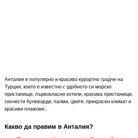
Анталия е популярно и красиво курортно градче на
Турция, което е известно с удобното си морско
пристанище, първокласни хотели, красива пристанище,
сенчести булеварди, палми, цветя, прекрасен климат и
красиви плажове..
Какво да правим в Анталия?