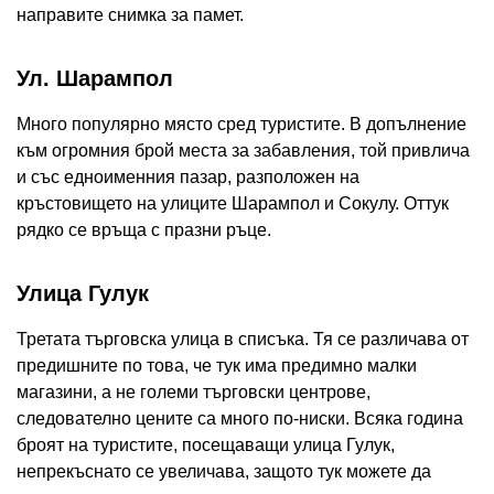
направите снимка за памет.
Ул. Шарампол
Много популярно място сред туристите. В допълнение
към огромния брой места за забавления, той привлича
и със едноименния пазар, разположен на
кръстовището на улиците Шарампол и Сокулу. Оттук
рядко се връща с празни ръце.
Улица Гулук
Третата търговска улица в списъка. Тя се различава от
предишните по това, че тук има предимно малки
магазини, а не големи търговски центрове,
следователно цените са много по-ниски. Всяка година
броят на туристите, посещаващи улица Гулук,
непрекъснато се увеличава, защото тук можете да