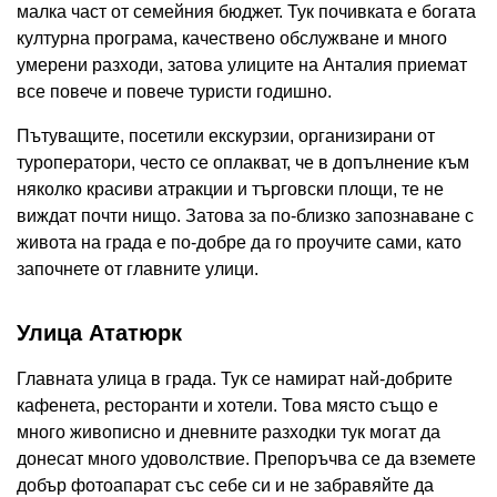
малка част от семейния бюджет. Тук почивката е богата
културна програма, качествено обслужване и много
умерени разходи, затова улиците на Анталия приемат
все повече и повече туристи годишно.
Пътуващите, посетили екскурзии, организирани от
туроператори, често се оплакват, че в допълнение към
няколко красиви атракции и търговски площи, те не
виждат почти нищо. Затова за по-близко запознаване с
живота на града е по-добре да го проучите сами, като
започнете от главните улици.
Улица Ататюрк
Главната улица в града. Тук се намират най-добрите
кафенета, ресторанти и хотели. Това място също е
много живописно и дневните разходки тук могат да
донесат много удоволствие. Препоръчва се да вземете
добър фотоапарат със себе си и не забравяйте да