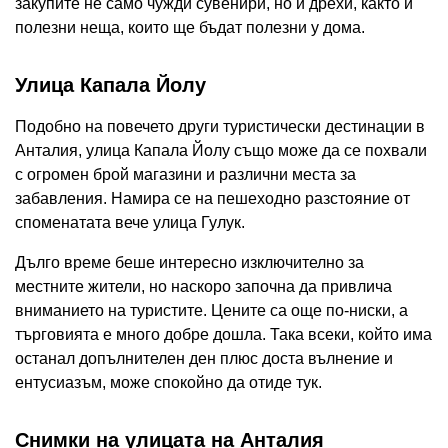
закупите не само чужди сувенири, но и дрехи, както и
полезни неща, които ще бъдат полезни у дома.
Улица Капала Йолу
Подобно на повечето други туристически дестинации в
Анталия, улица Капала Йолу също може да се похвали
с огромен брой магазини и различни места за
забавления. Намира се на пешеходно разстояние от
споменатата вече улица Гулук.
Дълго време беше интересно изключително за
местните жители, но наскоро започна да привлича
вниманието на туристите. Цените са още по-ниски, а
търговията е много добре дошла. Така всеки, който има
останал допълнителен ден плюс доста вълнение и
ентусиазъм, може спокойно да отиде тук.
Снимки на улицата на Анталия