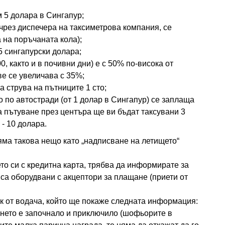
 5 долара в Сингапур;
 чрез диспечера на таксиметрова компания, се
а на поръчаната кола);
5 сингапурски долара;
0, както и в почивни дни) е с 50% по-висока от
ве се увеличава с 35%;
 струва на пътниците 1 сто;
о по автостради (от 1 долар в Сингапур) се заплаща
 пътуване през центъра ще ви бъдат таксувани 3
 - 10 долара.
яма такова нещо като „надписване на летището“
то си с кредитна карта, трябва да информирате за
 са оборудвани с акцептори за плащане (приети от
ек от водача, който ще покаже следната информация:
ането е започнало и приключило (шофьорите в