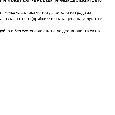
вите малка парична награда, те няма да откажат да го
колко часа, така че той да ви кара из града за
познава с него (приблизителната цена на услугата е
обно и без суетене да стигне до дестинацията си на