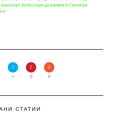
 транспорт. Колко пари да вземем в Сингапур
о е
+
0
0
АНИ СТАТИИ