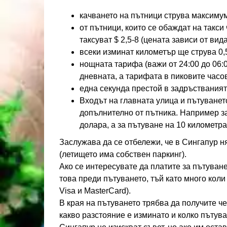
качването на пътници струва максимум
от пътници, които се обаждат на такси
таксуват $ 2,5-8 (цената зависи от вид
всеки изминат километър ще струва 0,
нощната тарифа (важи от 24:00 до 06:0
дневната, а тарифата в пиковите часо
една секунда престой в задръстванията
Входът на главната улица и пътуванет
допълнително от пътника. Например за
долара, а за пътуване на 10 километра
Заслужава да се отбележи, че в Сингапур н
(летището има собствен паркинг).
Ако се интересувате да платите за пътуване
това преди пътуването, тъй като много коли
Visa и MasterCard).
В края на пътуването трябва да получите ч
какво разстояние е изминато и колко пътув