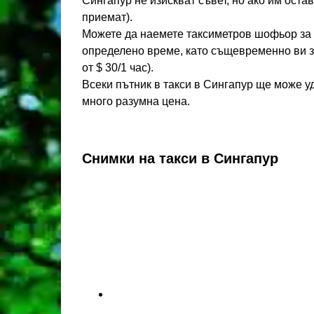
Сингапур не изискват съвет, но ако им оста
приемат).
Можете да наемете таксиметров шофьор за ня
определено време, като същевременно ви за
от $ 30/1 час).
Всеки пътник в такси в Сингапур ще може уд
много разумна цена.
Снимки на такси в Сингапур