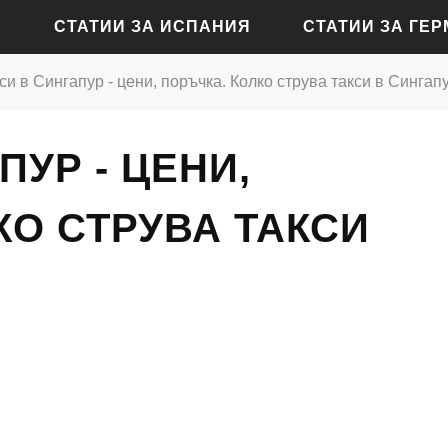
СТАТИИ ЗА ИСПАНИЯ
СТАТИИ ЗА ГЕ
си в Сингапур - цени, поръчка. Колко струва такси в Сингап
СТАТИИ ЗА АЛИКАНТЕ
СТАТИИ ЗА БАДЕН-Б
ПУР - ЦЕНИ,
СТАТИИ ЗА БАРСЕЛОНА
СТАТИИ ЗА БЕРЛИН
СТАТИИ ЗА МАДРИД
СТАТИИ ЗА КЬОЛН
КО СТРУВА ТАКСИ
СТАТИИ ЗА СЕВИЛЯ
СТАТИИ ЗА ДРЕЗДЕН
СТАТИИ ЗА ВАЛЕНСИЯ
СТАТИИ ЗА ФРАНКФУ
СТАТИИ ЗА ХАМБУРГ
СТАТИИ ЗА МЮНХЕН