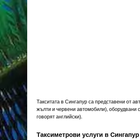
Такситата в Сингапур са представени от ав
жълти и червени автомобили), оборудвани с
говорят английски).
Таксиметрови услуги в Сингапур