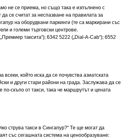
мо не се приема, но също така е изпълнено с
 да се считат за неспазване на правилата за
гапур на оборудвани паркинги (те са маркирани със
тели и големи търговски центрове.
Премиер таксита“); 6342 5222 („Dial-A-Cab“); 6552
 за всеки, който иска да се почувства азиатската
ски и други стари райони на града. Заслужава да се
 по-скъпо от такси, така че маршрутът и цената
лко струва такси в Сингапур?“ Те ще могат да
наят със сегашната система на ценообразуване: