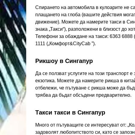
Спирането на автомобила в кулоарите не са
плащането на глоба (вашите действия могат
движение). Можете да намерите такси в Син
знака „Такси“), разположени в близост до хо
Телефони за обаждане на такси: 6363 6888 („
1111 („Комфорт&CityCab ”).
Рикшоу в Сингапур
Да се ​​ползват услугите на този транспорт е
екзотика. Можете да намерите рикша в китай
отбележи, че пътуване с рикша може да бъде
трябва да бъдат обсъдени предварително.
Такси такси в Сингапур
Много от пътуващите се интересуват от: „Ко
задоволят любопитството си, като се запоз