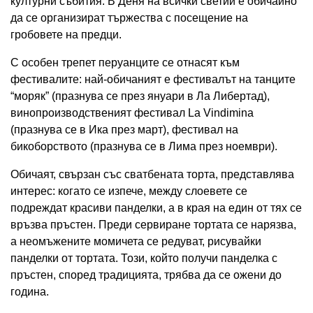
културни събития. В Деня на всички светии е обичайно
да се организират тържества с посещение на
гробовете на предци.
С особен трепет перуанците се отнасят към
фестивалите: най-обичаният е фестивалът на танците
“моряк” (празнува се през януари в Ла Либертад),
винопроизводственият фестивал La Vindimina
(празнува се в Ика през март), фестивал на
бикоборството (празнува се в Лима през ноември).
Обичаят, свързан със сватбената торта, представлява
интерес: когато се изпече, между слоевете се
подреждат красиви панделки, а в края на един от тях се
връзва пръстен. Преди сервиране тортата се нарязва,
а неомъжените момичета се редуват, рисувайки
панделки от тортата. Този, който получи панделка с
пръстен, според традицията, трябва да се ожени до
година.