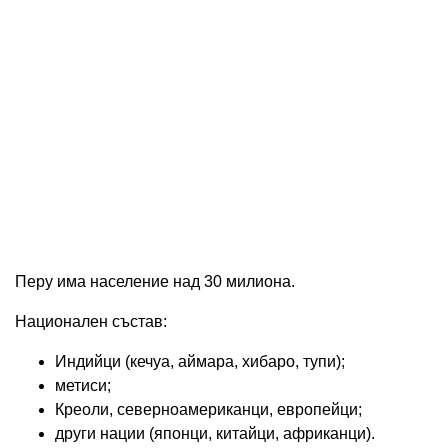
Перу има население над 30 милиона.
Национален състав:
Индийци (кечуа, аймара, хибаро, тупи);
метиси;
Креоли, северноамериканци, европейци;
други нации (японци, китайци, африканци).