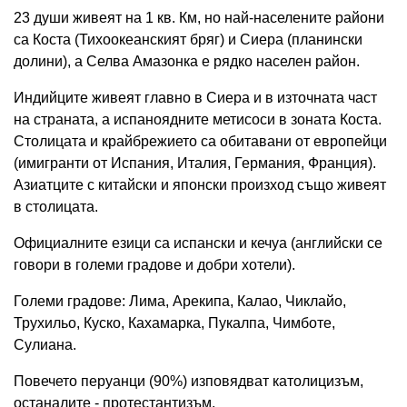
23 души живеят на 1 кв. Км, но най-населените райони
са Коста (Тихоокеанският бряг) и Сиера (планински
долини), а Селва Амазонка е рядко населен район.
Индийците живеят главно в Сиера и в източната част
на страната, а испаноядните метисоси в зоната Коста.
Столицата и крайбрежието са обитавани от европейци
(имигранти от Испания, Италия, Германия, Франция).
Азиатците с китайски и японски произход също живеят
в столицата.
Официалните езици са испански и кечуа (английски се
говори в големи градове и добри хотели).
Големи градове: Лима, Арекипа, Калао, Чиклайо,
Трухильо, Куско, Кахамарка, Пукалпа, Чимботе,
Сулиана.
Повечето перуанци (90%) изповядват католицизъм,
останалите - протестантизъм.