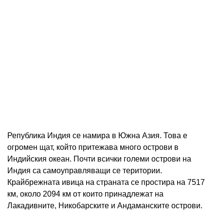
Република Индия се намира в Южна Азия. Това е
огромен щат, който притежава много острови в
Индийския океан. Почти всички големи острови на
Индия са самоуправляващи се територии.
Крайбрежната ивица на страната се простира на 7517
км, около 2094 км от които принадлежат на
Лакадивните, Никобарските и Андаманските острови.