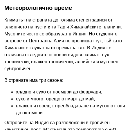
Метеорологично време
Климатът на страната до голяма степен зависи от
влиянието на пустинята Тар и Хималайските планини.
Мусоните често се образуват в Индия. Но студените
ветрове от Централна Азия не проникват тук, тъй като
Хималаите служат като пречка за тях. В Индия се
отличават следните основни видове климат: сух
тропически, влажен тропически, алпийски и мусонен
субтропичен.
В страната има три сезона:
хладно и сухо от ноември до февруари,
сухо и много горещо от март до май,
влажен и горещ с преобладаване на мусон от юни
до октомври.
Островите на Индия са разположени в тропичен
климатичен пояс. Максималната температура е +31