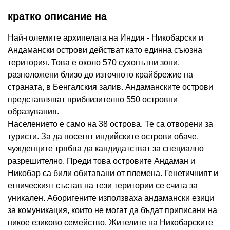
кратко описание на
Най-големите архипелага на Индия - Никобарски и
Андамански острови действат като единна съюзна
територия. Това е около 570 сухопътни зони,
разположени близо до източното крайбрежие на
страната, в Бенгалския залив. Андаманските острови
представляват приблизително 550 островни
образувания.
Населението е само на 38 острова. Те са отворени за
туристи. За да посетят индийските острови обаче,
чужденците трябва да кандидатстват за специално
разрешително. Преди това островите Андаман и
Никобар са били обитавани от племена. Генетичният и
етническият състав на тези територии се счита за
уникален. Аборигените използваха андамански езици
за комуникация, които не могат да бъдат приписани на
никое езиково семейство. Жителите на Никобарските