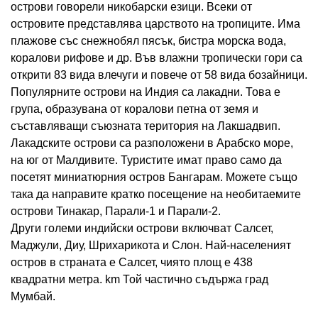
острови говорели никобарски езици. Всеки от
островите представлява царството на тропиците. Има
плажове със снежнобял пясък, бистра морска вода,
коралови рифове и др. Във влажни тропически гори са
открити 83 вида влечуги и повече от 58 вида бозайници.
Популярните острови на Индия са лакадни. Това е
група, образувана от коралови петна от земя и
съставляващи съюзната територия на Лакшадвип.
Лакадските острови са разположени в Арабско море,
на юг от Малдивите. Туристите имат право само да
посетят миниатюрния остров Бангарам. Можете също
така да направите кратко посещение на необитаемите
острови Тинакар, Парали-1 и Парали-2.
Други големи индийски острови включват Салсет,
Маджули, Диу, Шрихарикота и Слон. Най-населеният
остров в страната е Салсет, чиято площ е 438
квадратни метра. km Той частично съдържа град
Мумбай.