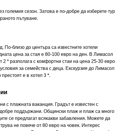
з големия сезон. Затова е по-добре да изберете тур
ираното пътуване.
д. По-близо до центъра са известните хотели
едната цена за стая е 80-100 евро на ден. В Лимасол
 2 * разполага с комфортни стаи на цена 25-30 евро
 условия за семейства с деца. Екскурзия до Лимасол
 престоят е в хотел 3 *.
зии
ни с плажната ваканция. Градът е известен с
и добре поддържани. Общински плаж и плаж са много
ите се предлагат всякакви забавления. Можете да
трува не повече от 80 евро на човек. Интерес