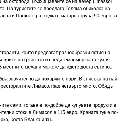
 на октоподи. Възхищавайте се на вечер Limassol
та. На туристите се предлага Голяма обиколка на
асол и Пафос с разходка с магаре струва 90 евро за
торанти, които предлагат разнообразни ястия на
оврите на гръцката и средиземноморската кухня.
В местните механи можете да ядете доста евтино..
бва значително да похарчите пари. В списъка на най-
 ресторантите Лимасол зае четвърто място. Обядът
ите сами, тогава е по-добре да купувате продукти в
телни стоки в Лимасол е 115 евро. Храната тук е по-
ка, Коста Бланка и т.н..