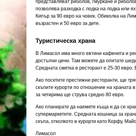
представляват риболов, гмуркане и риболов
позволява разходка с лодка на лодка или ях
Кипър за 90 евро на човек. Обиколка на Лим
възрастен и 50 евро за дете.
Туристическа храна
В Лимасол има много евтини кафенета и рес
достъпни цени. Там можете да опитате шедь
Средната сметка в ресторант е 25-30 евро. 
Ако посетите престижни ресторанти, ще тря
скъпите курорти по отношение на храната в
за четирима ще струва средно 80 евро.
Ако планирате да наемете къща и да се хран
супермаркетите. Средната кошница за храни
скъпа, отколкото в курорти като Корфу, Майор
Лимасол