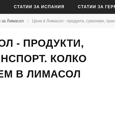
СТАТИИ ЗА ИСПАНИЯ
СТАТИИ ЗА ГЕ
 за Лимасол
›
Цени в Лимасол - продукти, сувенири, тра
СТАТИИ ЗА АЛИКАНТЕ
СТАТИИ ЗА БАДЕН-Б
Л - ПРОДУКТИ,
СТАТИИ ЗА БАРСЕЛОНА
СТАТИИ ЗА БЕРЛИН
СТАТИИ ЗА МАДРИД
СТАТИИ ЗА КЬОЛН
АНСПОРТ. КОЛКО
СТАТИИ ЗА СЕВИЛЯ
СТАТИИ ЗА ДРЕЗДЕН
ЕМ В ЛИМАСОЛ
СТАТИИ ЗА ВАЛЕНСИЯ
СТАТИИ ЗА ФРАНКФУ
СТАТИИ ЗА ХАМБУРГ
СТАТИИ ЗА МЮНХЕН