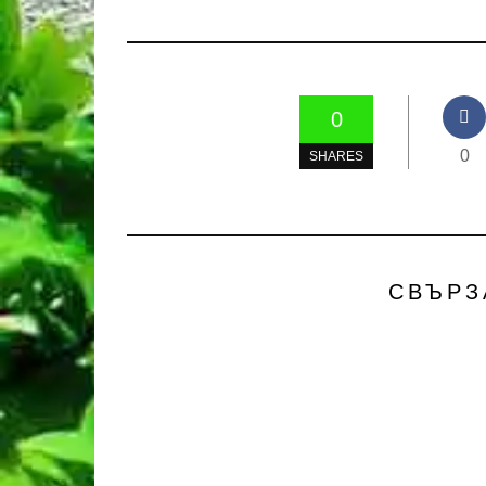
0
0
SHARES
СВЪРЗ