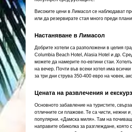
Високите цени в Лимасол се наблюдават пре
или да резервирате стая много преди план
Настаняване в Лимасол
Добрите хотели са разположени в целия гра
Columbia Beach Hotel, Alasia Hotel и др. Ср
можете да намерите по-евтини стаи. Хотелът
на вечер. Почти във всеки хотел има всички
за три дни струва 350-400 евро на човек, ако
Цената на развлечения и екскур
Основното забавление на туристите, свърза
отличните си плажове. Те са чисти, нежни 
популярни. «Дамска миля». Там на почиващ
направите обиколка за разглеждане, която с