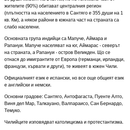
жителите (90%) обитават централния регион
(плътността на населението в Сантяго е 355 души на 1
кв. Км), а някои райони в южната част на страната са
слабо населени.
Основната група индийци са Мапуче, Аймара и
Рапануи. Мапуче населяват на юг, Аймарас - северът
на страната, а Рапануи - остров Великден. Що се
отнася до имигрантите от Европа (германци, ирландци,
французи, хървати и други), те живеят в южен Чили.
Официалният език е испански, но все още общият език
е английски и немски.
Основни градове: Сантяго, Антофагаста, Пуенте Алто,
Виня дел Мар, Талкауано, Валпараисо, Сан Бернардо,
Темуко.
Чилийците изповядват католицизма и протестантизма.