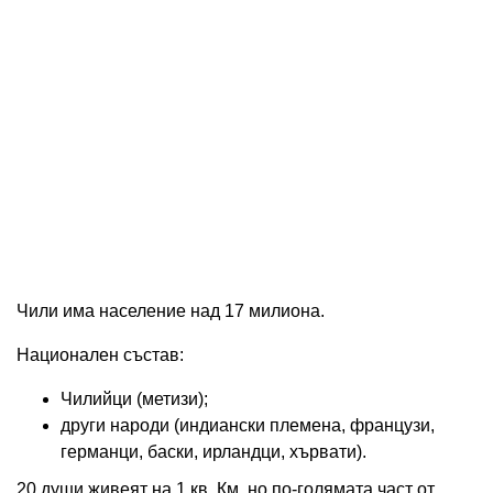
Чили има население над 17 милиона.
Национален състав:
Чилийци (метизи);
други народи (индиански племена, французи,
германци, баски, ирландци, хървати).
20 души живеят на 1 кв. Км, но по-голямата част от