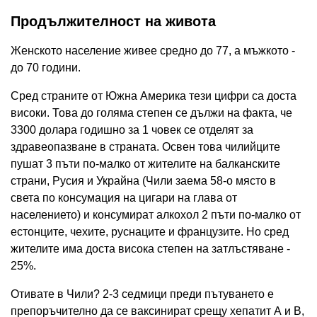
Продължителност на живота
Женското население живее средно до 77, а мъжкото -
до 70 години.
Сред страните от Южна Америка тези цифри са доста
високи. Това до голяма степен се дължи на факта, че
3300 долара годишно за 1 човек се отделят за
здравеопазване в страната. Освен това чилийците
пушат 3 пъти по-малко от жителите на балканските
страни, Русия и Украйна (Чили заема 58-о място в
света по консумация на цигари на глава от
населението) и консумират алкохол 2 пъти по-малко от
естонците, чехите, руснаците и французите. Но сред
жителите има доста висока степен на затлъстяване -
25%.
Отивате в Чили? 2-3 седмици преди пътуването е
препоръчително да се ваксинират срещу хепатит А и В,