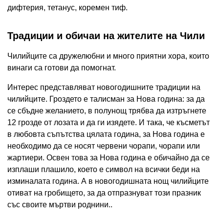
дифтерия, тетанус, коремен тиф.
Традиции и обичаи на жителите на Чили
Чилийците са дружелюбни и много приятни хора, които
винаги са готови да помогнат.
Интерес представляват новогодишните традиции на
чилийците. Гроздето е талисман за Нова година: за да
се сбъдне желанието, в полунощ трябва да изтръгнете
12 грозде от лозата и да ги изядете. И така, че късметът
в любовта съпътства цялата година, за Нова година е
необходимо да се носят червени чорапи, чорапи или
жартиери. Освен това за Нова година е обичайно да се
изплаши плашило, което е символ на всички беди на
изминалата година. А в новогодишната нощ чилийците
отиват на гробището, за да отпразнуват този празник
със своите мъртви роднини..