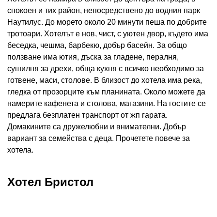
спокоен и тих район, непосредствено до водния парк
Наутилус. До морето около 20 минути пеша по добрите
тротоари. Хотелът е нов, чист, с уютен двор, където има
беседка, чешма, барбекю, добър басейн. За общо
ползване има ютия, дъска за гладене, пералня,
сушилня за дрехи, обща кухня с всичко необходимо за
готвене, маси, столове. В близост до хотела има река,
гледка от прозорците към планината. Около можете да
намерите кафенета и столова, магазини. На гостите се
предлага безплатен транспорт от жп гарата.
Домакините са дружелюбни и внимателни. Добър
вариант за семейства с деца. Прочетете повече за
хотела.
Хотел Бристол