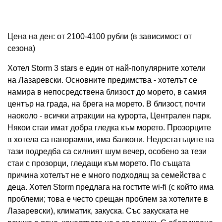
Цена на ден: от 2100-4100 рубли (в зависимост от
сезона)
Хотел Storm 3 stars е един от най-популярните хотели
на Лазаревски. Основните предимства - хотелът се
намира в непосредствена близост до морето, в самия
център на града, на брега на морето. В близост, почти
наоколо - всички атракции на курорта, Централен парк.
Някои стаи имат добра гледка към морето. Прозорците
в хотела са панорамни, има балкони. Недостатъците на
тази подредба са силният шум вечер, особено за тези
стаи с прозорци, гледащи към морето. По същата
причина хотелът не е много подходящ за семейства с
деца. Хотел Storm предлага на гостите wi-fi (с който има
проблеми; това е често срещан проблем за хотелите в
Лазаревски), климатик, закуска. Със закуската не