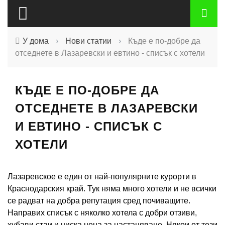
У дома
›
Нови статии
›
Къде е по-добре да
отседнете в Лазаревски и евтино - списък с хотели
КЪДЕ Е ПО-ДОБРЕ ДА
ОТСЕДНЕТЕ В ЛАЗАРЕВСКИ
И ЕВТИНО - СПИСЪК С
ХОТЕЛИ
Лазаревское е един от най-популярните курорти в
Краснодарския край. Тук няма много хотели и не всички
се радват на добра репутация сред почиващите.
Направих списък с няколко хотела с добри отзиви,
хубави стаи и ниска цена за настаняване. Някои от тези