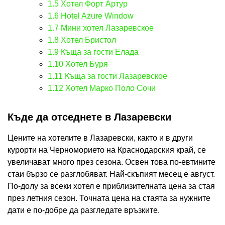
1.5
Хотел Форт Артур
1.6
Hotel Azure Window
1.7
Мини хотел Лазаревское
1.8
Хотел Бристол
1.9
Къща за гости Елада
1.10
Хотел Буря
1.11
Къща за гости Лазаревское
1.12
Хотел Марко Поло Сочи
Къде да отседнете в Лазаревски
Цените на хотелите в Лазаревски, както и в други
курорти на Черноморието на Краснодарския край, се
увеличават много през сезона. Освен това по-евтините
стаи бързо се разглобяват. Най-скъпият месец е август.
По-долу за всеки хотел е приблизителната цена за стая
през летния сезон. Точната цена на стаята за нужните
дати е по-добре да разгледате връзките.