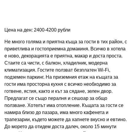
Цена на ден: 2400-4200 рубли
Не много голяма и приятна къща за гости в тих район, с
приветлива и гостоприемна домакиня. Всичко в хотела
е ново, декорацията е приятна, макар и доста проста.
Стаите са чисти, с балкон, хладилник, модерна
климатизация. Гостите ползват безплатен Wi-Fi,
подземен паркинг. На приземния етаж на къщата за
гости има просторна кухня с всичко необходимо за
готвене, ястия, както и кът за сядане, зелен двор.
Предлагат се също пералня и сешоар за общо
ползване. Хотелът има отопление. Къщата за гости се
намира близо до пазара, има много кафенета и
трапезарии, където можете да хапнете вкусно и евтино.
До морето да отидем доста далеч, около 15 минути