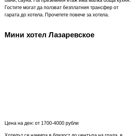
бани, сауна. На приземния етаж има малка обща кухня.
Гостите могат да ползват безплатния трансфер от
гарата до хотела. Прочетете повече за хотела.
Мини хотел Лазаревское
Цена на ден: от 1700-4000 рубли
Хотелът се намира в близост до центъра на града, в