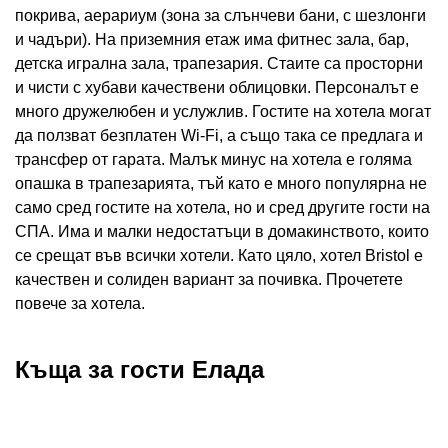
покрива, аерариум (зона за слънчеви бани, с шезлонги
и чадъри). На приземния етаж има фитнес зала, бар,
детска игрална зала, трапезария. Стаите са просторни
и чисти с хубави качествени облицовки. Персоналът е
много дружелюбен и услужлив. Гостите на хотела могат
да ползват безплатен Wi-Fi, а също така се предлага и
трансфер от гарата. Малък минус на хотела е голяма
опашка в трапезарията, тъй като е много популярна не
само сред гостите на хотела, но и сред другите гости на
СПА. Има и малки недостатъци в домакинството, които
се срещат във всички хотели. Като цяло, хотел Bristol е
качествен и солиден вариант за почивка. Прочетете
повече за хотела.
Къща за гости Елада