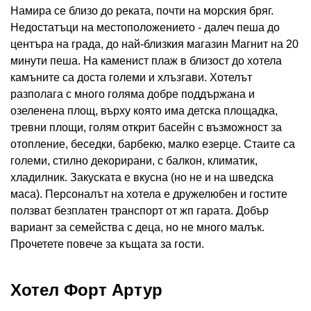
Намира се близо до реката, почти на морския бряг.
Недостатъци на местоположението - далеч пеша до
центъра на града, до най-близкия магазин Магнит на 20
минути пеша. На каменист плаж в близост до хотела
камъните са доста големи и хлъзгави. Хотелът
разполага с много голяма добре поддържана и
озеленена площ, върху която има детска площадка,
тревни площи, голям открит басейн с възможност за
отопление, беседки, барбекю, малко езерце. Стаите са
големи, стилно декорирани, с балкон, климатик,
хладилник. Закуската е вкусна (но не и на шведска
маса). Персоналът на хотела е дружелюбен и гостите
ползват безплатен транспорт от жп гарата. Добър
вариант за семейства с деца, но не много малък.
Прочетете повече за къщата за гости.
Хотел Форт Артур