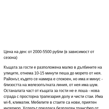
Цена на ден: от 2000-5500 рубли (в зависимост от
сезона)
Къщата за гости е разположена малко в дълбините на
улиците, отнема 10-15 минути пеша до морето от нея.
Районът, където се намира е спокоен, но има и минус -
близостта на железопътната линия, от нея има шум.
Останалата част от къщата за гости не е лоша - нова
сграда с просторна трапезария долу и чисти стаи. Има
wi-fi, климатик. Мебелите в стаите са нови, приятен
интериор. Хотелът предлага безплатен трансфер от