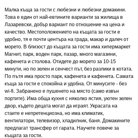
Малка къща за гости с любезни и любезни домакини.
Това е един от най-евтините варианти за жилища в
Лазаревски, добър вариант по отношение на цена и
качество. Местоположението на къщата за гости е
удобно, тя е почти центъра на града, макар и далеч от
морето. В близост до къщата за гости има хипермаркет
Магнит, парк, воден парк, пазар, много магазини,
кафенета и столова. Отидете до морето за 10-15
минути, но по зелен и сенчест път, без разлики в котата.
По пътя има просто парк, кафенета и кафенета. Самата
къща за гости е спокойна и удобна. От минусите - без
wi-fi. Забранено е пушенето на място (само извън
портите). Има обща кухня с няколко ястия, уютен зелен
двор, където децата могат да играят. Украсата на
стаите е непретенциозна, но има климатик,
вентилатори, телевизор, хладилник, баня. Домакините
предлагат трансфер от гарата. Научете повече за
къщата за гости.