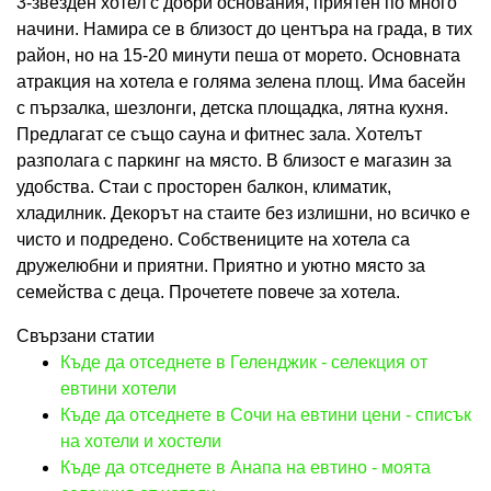
3-звезден хотел с добри основания, приятен по много
начини. Намира се в близост до центъра на града, в тих
район, но на 15-20 минути пеша от морето. Основната
атракция на хотела е голяма зелена площ. Има басейн
с пързалка, шезлонги, детска площадка, лятна кухня.
Предлагат се също сауна и фитнес зала. Хотелът
разполага с паркинг на място. В близост е магазин за
удобства. Стаи с просторен балкон, климатик,
хладилник. Декорът на стаите без излишни, но всичко е
чисто и подредено. Собствениците на хотела са
дружелюбни и приятни. Приятно и уютно място за
семейства с деца. Прочетете повече за хотела.
Свързани статии
Къде да отседнете в Геленджик - селекция от
евтини хотели
Къде да отседнете в Сочи на евтини цени - списък
на хотели и хостели
Къде да отседнете в Анапа на евтино - моята