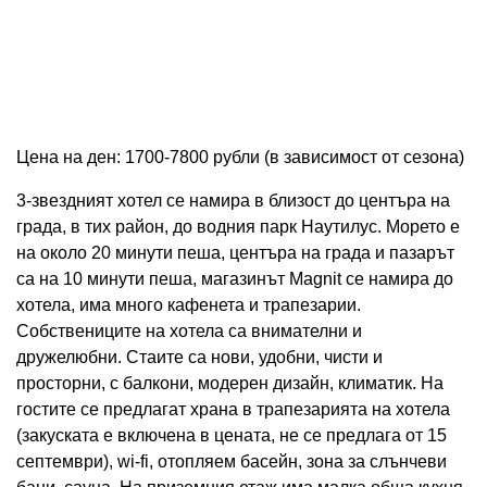
Цена на ден: 1700-7800 рубли (в зависимост от сезона)
3-звездният хотел се намира в близост до центъра на
града, в тих район, до водния парк Наутилус. Морето е
на около 20 минути пеша, центъра на града и пазарът
са на 10 минути пеша, магазинът Magnit се намира до
хотела, има много кафенета и трапезарии.
Собствениците на хотела са внимателни и
дружелюбни. Стаите са нови, удобни, чисти и
просторни, с балкони, модерен дизайн, климатик. На
гостите се предлагат храна в трапезарията на хотела
(закуската е включена в цената, не се предлага от 15
септември), wi-fi, отопляем басейн, зона за слънчеви