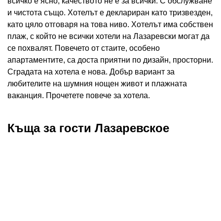
всичко е ясно, качеството не е за всички. С обслужване
и чистота също. Хотелът е деклариран като тризвезден,
като цяло отговаря на това ниво. Хотелът има собствен
плаж, с който не всички хотели на Лазаревски могат да
се похвалят. Повечето от стаите, особено
апартаментите, са доста приятни по дизайн, просторни.
Сградата на хотела е нова. Добър вариант за
любителите на шумния нощен живот и плажната
ваканция. Прочетете повече за хотела.
Къща за гости Лазаревское