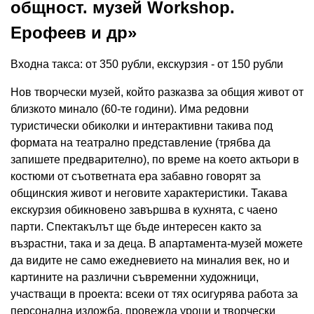
общност. музей Workshop.
Ерофеев и др»
Входна такса: от 350 рубли, екскурзия - от 150 рубли
Нов творчески музей, който разказва за общия живот от
близкото минало (60-те години). Има редовни
туристически обиколки и интерактивни такива под
формата на театрално представление (трябва да
запишете предварително), по време на което актьори в
костюми от съответната ера забавно говорят за
общинския живот и неговите характеристики. Такава
екскурзия обикновено завършва в кухнята, с чаено
парти. Спектакълът ще бъде интересен както за
възрастни, така и за деца. В апартамента-музей можете
да видите не само ежедневието на миналия век, но и
картините на различни съвременни художници,
участващи в проекта: всеки от тях осигурява работа за
персонална изложба, провежда уроци и творчески