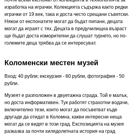
изработка на играчки. Колекцията съдържа както редки
играчки от 19 век, така и доста често срещани съветски.
Някои от експонатите могат да бъдат пипани, децата
могат да играят с тях. Децата в предучилищна възраст
ще бъдат доста изморителни да слушат турнето, но по-
големите деца трябва да се интересуват.
Коломенски местен музей
Вход: 40 рубли; екскурзия - 60 рубли, фотография - 50
рубли.
Музеят е разположен в двуетажна сграда. Той е малък,
но доста информативен. Тук работят страхотни водачи,
включително тези, които могат да посъветват къде
другаде да отидат в Коломна, какви интересни неща
могат да се видят в този град. Експозицията на музея
разказва за почти хилядолетната история на град