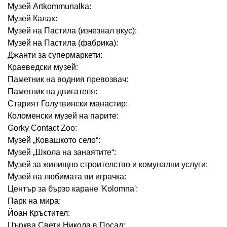
Музей Artkommunalka:
Музей Калах:
Музей на Пастила (изчезнал вкус):
Музей на Пастила (фабрика):
Джанти за супермаркети:
Краеведски музей:
Паметник на водния превозвач:
Паметник на двигателя:
Старият Голутвински манастир:
Коломенски музей на парите:
Gorky Contact Zoo:
Музей „Ковашкото село“:
Музей „Школа на занаятите“:
Музей за жилищно строителство и комунални услуги:
Музей на любимата ви играчка:
Център за бързо каране 'Kolomna':
Парк на мира:
Йоан Кръстител:
Църква Свети Никола в Посад: