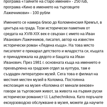
програма «Тайните на старо имение» - 250 rub,
програма «Кино в имението на търговците
Лажечникови» - 100 рубли
Имението се намира близо до Коломненския Кремъл, в
центъра на града. Този исторически паметник от
средата на XVIII-XIX век е свързан с името на Иван
Иванович Лажечников, писател, автор на известен
исторически роман «Ледена къща». На това място
писателят е прекарал детството и младостта си, къщата
е принадлежала на дядото и бащата на Иван
Иванович. През 1981 г. основната къща на имението е
прехвърлена на градския отдел за култура, там е
създаден литературен музей. Сега това е филиал на
местния местен музей в Коломна. Постоянна
експозиция на музея «Коломна от минали векове»
говори за търговския живот, за живота на първия руски
исторически романист I.I. Lazhechnikova. Като поръчате
екскурзоводско обслужване в музея, можете да научите