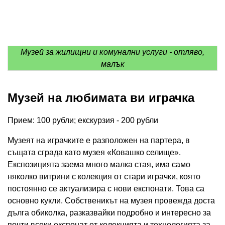
Музей за жилищни и комунални услуги - отляво,
малък
Музей на любимата ви играчка
Прием: 100 рубли; екскурзия - 200 рубли
Музеят на играчките е разположен на партера, в
същата сграда като музея «Ковашко селище».
Експозицията заема много малка стая, има само
няколко витрини с колекция от стари играчки, която
постоянно се актуализира с нови експонати. Това са
основно кукли. Собственикът на музея провежда доста
дълга обиколка, разказвайки подробно и интересно за
почти всеки експонат от колекцията и технологията за