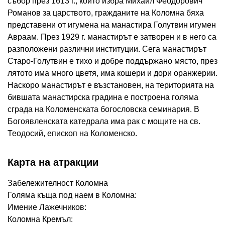
събор през 1613 г., който избра Михаил Феодорович
Романов за царството, гражданите на Коломна бяха
представени от игумена на манастира Голутвин игумен
Авраам. През 1929 г. манастирът е затворен и в него са
разположени различни институции. Сега манастирът
Старо-Голутвин е тихо и добре поддържано място, през
лятото има много цветя, има кошери и дори оранжерии.
Наскоро манастирът е възстановен, на територията на
бившата манастирска градина е построена голяма
сграда на Коломенската богословска семинария. В
Богоявленската катедрала има рак с мощите на св.
Теодосий, епископ на Коломенско.
Карта на атракции
Забележителност Коломна
Голяма къща под наем в Коломна:
Имение Лажечников:
Коломна Кремъл: