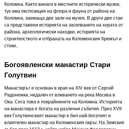
Коломна. Както винаги в местните исторически музеи,
тук има експозиция на флора и фауна от района на
Коломна, заемаща две зали на музея. В други две стаи
са представени историята на заселването на хората от
района, археологически находки, историята на
строителството и отбраната на Коломенския Кремъл и
стоки..
Богоявленски манастир Стари
Голутвин
Манастирът е основан в края на XIV век от Сергий
Радонежки, недалеч от вливането на река Москва в
Ока. Сега това е покрайнините на Коломна. Историята
на манастира е богата на различни събития. През XVII
век Голутвинският манастир е бил най-богатият и
влиятелен манастир на Коломенския окръг. На Земския