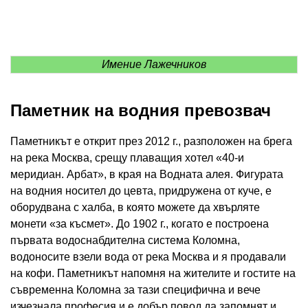
Имение Лажечников
Паметник на водния превозвач
Паметникът е открит през 2012 г., разположен на брега
на река Москва, срещу плаващия хотел «40-и
меридиан. Арбат», в края на Водната алея. Фигурата
на водния носител до цевта, придружена от куче, е
оборудвана с халба, в която можете да хвърляте
монети «за късмет». До 1902 г., когато е построена
първата водоснабдителна система Коломна,
водоносите взели вода от река Москва и я продавали
на кофи. Паметникът напомня на жителите и гостите на
съвременна Коломна за тази специфична и вече
изчезнала професия и е добър повод да запомнят и