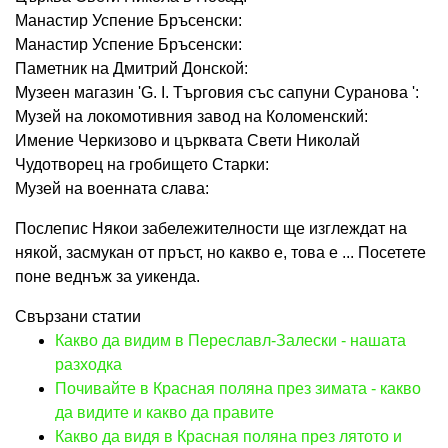
Манастир Успение Бръсенски:
Манастир Успение Бръсенски:
Паметник на Дмитрий Донской:
Музеен магазин 'G. I. Търговия със сапуни Суранова ':
Музей на локомотивния завод на Коломенский:
Имение Черкизово и църквата Свети Николай
Чудотворец на гробището Старки:
Музей на военната слава:
Послепис Някои забележителности ще изглеждат на
някой, засмукан от пръст, но какво е, това е ... Посетете
поне веднъж за уикенда.
Свързани статии
Какво да видим в Переславл-Залески - нашата
разходка
Почивайте в Красная поляна през зимата - какво
да видите и какво да правите
Какво да видя в Красная поляна през лятото и