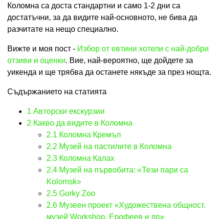
Коломна са доста стандартни и само 1-2 дни са
достатъчни, за да видите най-основното, не бива да
разчитате на нещо специално.
Вижте и моя пост -
Избор от евтини хотели с най-добри
отзиви и оценки
. Вие, най-вероятно, ще дойдете за
уикенда и ще трябва да останете някъде за през нощта.
Съдържанието на статията
1
Авторски екскурзии
2
Какво да видите в Коломна
2.1
Коломна Кремъл
2.2
Музей на пастилите в Коломна
2.3
Коломна Калах
2.4
Музей на първобита: «Тези пари са
Kolomsk»
2.5
Gorky Zoo
2.6
Музеен проект «Художествена общност.
музей Workshop. Ерофеев и др»