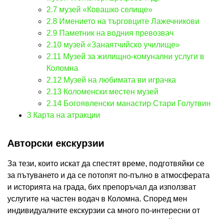
2.7
музей «Ковашко селище»
2.8
Имението на търговците Лажечникови
2.9
Паметник на водния превозвач
2.10
музей «Занаятчийско училище»
2.11
Музей за жилищно-комунални услуги в
Коломна
2.12
Музей на любимата ви играчка
2.13
Коломенски местен музей
2.14
Богоявленски манастир Стари Голутвин
3
Карта на атракции
Авторски екскурзии
За тези, които искат да спестят време, подготвяйки се
за пътуването и да се потопят по-пълно в атмосферата
и историята на града, бих препоръчал да използват
услугите на частен водач в Коломна. Според мен
индивидуалните екскурзии са много по-интересни от