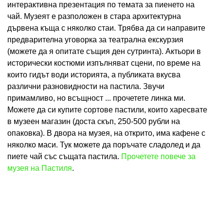
интерактивна презентация по темата за пиенето на
чай. Музеят е разположен в стара архитектурна
дървена къща с няколко стаи. Трябва да си направите
предварителна уговорка за театрална екскурзия
(можете да я опитате същия ден сутринта). Актьори в
исторически костюми изпълняват сцени, по време на
които гидът води историята, а публиката вкусва
различни разновидности на пастила. Звучи
примамливо, но всъщност ... прочетете линка ми.
Можете да си купите сортове пастили, които харесвате
в музеен магазин (доста скъп, 250-500 рубли на
опаковка). В двора на музея, на открито, има кафене с
няколко маси. Тук можете да поръчате сладолед и да
пиете чай със същата пастила.
Прочетете повече за
музея на Пастиля
.