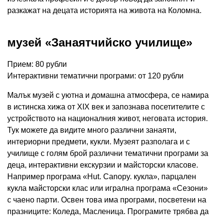
разкажат на децата историята на живота на Коломна.
музей «Занаятчийско училище»
Прием: 80 рубли
Интерактивни тематични програми: от 120 рубли
Малък музей с уютна и домашна атмосфера, се намира
в истинска хижа от XIX век и запознава посетителите с
устройството на националния живот, неговата история.
Тук можете да видите много различни занаяти,
интериорни предмети, кукли. Музеят разполага и с
училище с голям брой различни тематични програми за
деца, интерактивни екскурзии и майсторски класове.
Например програма «Hut. Canopy. кукла», парцален
кукла майсторски клас или игрална програма «Сезони»
с чаено парти. Освен това има програми, посветени на
празниците: Коледа, Масленица. Програмите трябва да