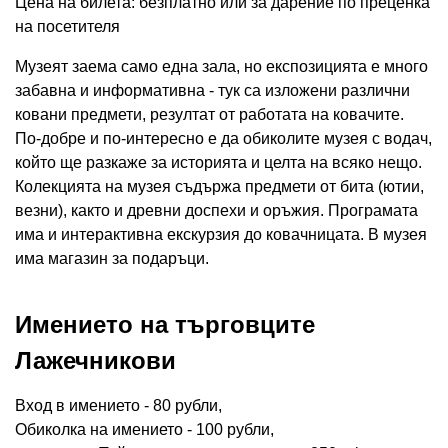
Цена на билета: безплатно или за дарение по преценка
на посетителя
Музеят заема само една зала, но експозицията е много
забавна и информативна - тук са изложени различни
ковани предмети, резултат от работата на ковачите.
По-добре и по-интересно е да обиколите музея с водач,
който ще разкаже за историята и целта на всяко нещо.
Колекцията на музея съдържа предмети от бита (ютии,
везни), както и древни доспехи и оръжия. Програмата
има и интерактивна екскурзия до ковачницата. В музея
има магазин за подаръци.
Имението на търговците
Лажечникови
Вход в имението - 80 рубли,
Обиколка на имението - 100 рубли,