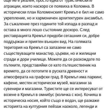
още не е реален, просто една от туристическите
атракции, които наскоро се появиха в Коломна. В
исторически план Коломенският Кремъл е бил не само
укрепление, но и хармоничен архитектурен ансамбъл.
За съжаление през годините той изпада в разпад и
остава в много лошо състояние доскоро. След
реставрацията Кремъл придоби сегашния си, добре
поддържан и приятен външен вид. На голямата
територия на Кремъл са запазени не само
съществуващите манастир, църкви, но и жилищни
сгради и дори училище. Можете да се разхождате по
пътеките, представяйки се като пътешественик на
времето, да се потопите в руската древност и
атмосферата на графски град. В Кремъл има паркинг,
кафене, местен исторически музей, магазини за
сувенири и магазини. Туристите ще се интересуват от
возене в Кремъл в омнибус (количка с кон). Кочияш в
историческа носия, който също е водач, ще разкаже
историята на културния пейзаж наоколо, легенди и