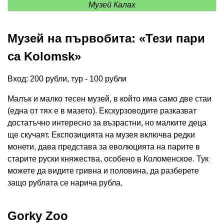
Музей Калах
Музей на първобита: «Тези пари
са Kolomsk»
Вход: 200 рубли, тур - 100 рубли
Малък и малко тесен музей, в който има само две стаи
(една от тях е в мазето). Екскурзоводите разказват
достатъчно интересно за възрастни, но малките деца
ще скучаят. Експозицията на музея включва редки
монети, дава представа за еволюцията на парите в
старите руски княжества, особено в Коломенское. Тук
можете да видите гривна и половина, да разберете
защо рублата се нарича рубла.
Gorky Zoo