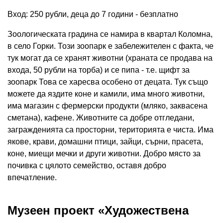
Вход: 250 рубли, деца до 7 години - безплатно
Зоологическата градина се намира в квартал Коломна,
в село Горки. Този зоопарк е забележителен с факта, че
тук могат да се хранят животни (храната се продава на
входа, 50 рубли на торба) и се пипа - т.е. щифт за
зоопарк Това се харесва особено от децата. Тук също
можете да яздите коне и камили, има много животни,
има магазин с фермерски продукти (мляко, заквасена
сметана), кафене. Животните са добре отгледани,
загражденията са просторни, територията е чиста. Има
якове, крави, домашни птици, зайци, сърни, прасета,
коне, миещи мечки и други животни. Добро място за
почивка с цялото семейство, оставя добро
впечатление.
Музеен проект «Художествена