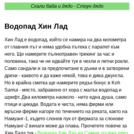
Скали баба и дядо - Стоун дядо
Водопад Хин Лад
Хин Лад е водопад, който се намира на два километра
от главния път и няма удобна пътека с парапет към
него. Ще намерите пълноправен трекинг за час и
половина, така че не идвайте тук в чехли и летни рокли.
Само сандали и за предпочитане в дънки и в затворени
дрехи - каквото и да каже някой, това е дива джунгла.
Но в крайна сметка ще намерите рядък бонус в Koh
Samui - място, забравено от хора с малък водопад и
шрифт. Два километра наоколо - нито една душа, само
птици и цикади. Водата е чиста, няма ферми или
мръсни ферми нагоре по течението на реката, както на
Намуанг-1, където слонов пук от фермата за слонове
Намуанг-2 винаги може да плава. Прочетете повече за
Хин Лада тук -
Водопад Хин Лад на Самуи: пътека през