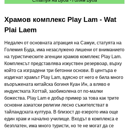
Статуя на Буда - Голям Буда
Храмов комплекс Play Lam - Wat
Plai Laem
Недалеч от основната атракция на Самуи, статуята на
Големия Буда, има незаслужено лишени от вниманието
на туристическите агенции храмов комплекс Play Lam.
Комплексът представлява изкуствен резервоар, върху
който са изградени три бетонни основи. В центъра е
издигнат храмът Play Lam, вдясно от него е била много
въоръжената китайска богиня Куан Ин, а вляво е
индуистката Хоттай, заобиколена от по-малки
божества. Play Lam е добър пример за това как трите
основни азиатски религии лесно съжителстват в
тайландската култура. В близост до езерото има още
един храм и начално училище. Входът в комплекса е
безплатен, има много туристи, но те не могат да се