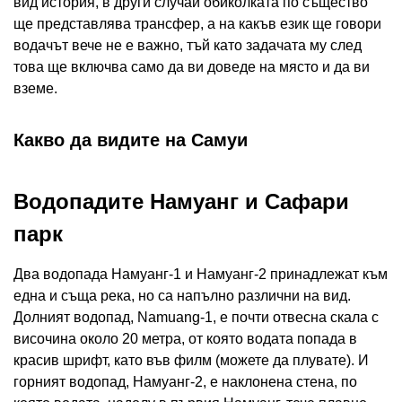
вид история, в други случаи обиколката по същество
ще представлява трансфер, а на какъв език ще говори
водачът вече не е важно, тъй като задачата му след
това ще включва само да ви доведе на място и да ви
вземе.
Какво да видите на Самуи
Водопадите Намуанг и Сафари
парк
Два водопада Намуанг-1 и Намуанг-2 принадлежат към
една и съща река, но са напълно различни на вид.
Долният водопад, Namuang-1, е почти отвесна скала с
височина около 20 метра, от която водата попада в
красив шрифт, като във филм (можете да плувате). И
горният водопад, Намуанг-2, е наклонена стена, по