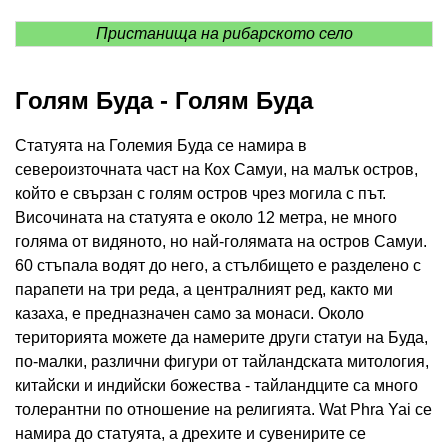
Пристанища на рибарското село
Голям Буда - Голям Буда
Статуята на Големия Буда се намира в
североизточната част на Кох Самуи, на малък остров,
който е свързан с голям остров чрез могила с път.
Височината на статуята е около 12 метра, не много
голяма от видяното, но най-голямата на остров Самуи.
60 стъпала водят до него, а стълбището е разделено с
парапети на три реда, а централният ред, както ми
казаха, е предназначен само за монаси. Около
територията можете да намерите други статуи на Буда,
по-малки, различни фигури от тайландската митология,
китайски и индийски божества - тайландците са много
толерантни по отношение на религията. Wat Phra Yai се
намира до статуята, а дрехите и сувенирите се