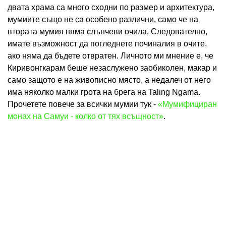
двата храма са много сходни по размер и архитектура,
мумиите също не са особено различни, само че на
втората мумия няма слънчеви очила. Следователно,
имате възможност да погледнете починалия в очите,
ако няма да бъдете отвратен. Личното ми мнение е, че
Киривонгкарам беше незаслужено заобиколен, макар и
само защото е на живописно място, а недалеч от него
има няколко малки грота на брега на Taling Ngama.
Прочетете повече за всички мумии тук -
«Мумифициран
монах на Самуи - колко от тях всъщност»
.