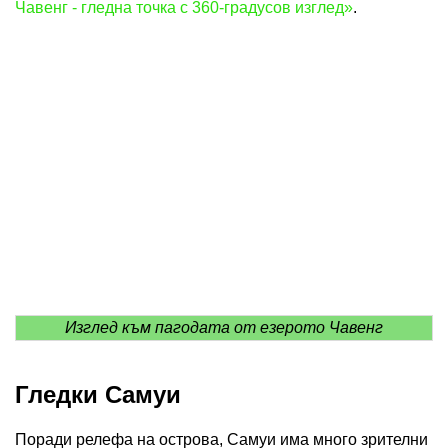
Чавенг - гледна точка с 360-градусов изглед»
.
Изглед към пагодата от езерото Чавенг
Гледки Самуи
Поради релефа на острова, Самуи има много зрителни