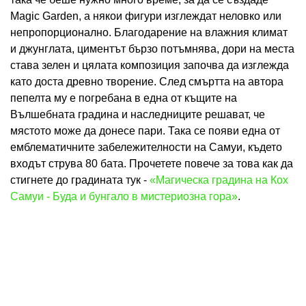
Magic Garden, а някои фигури изглеждат неловко или
непропорционално. Благодарение на влажния климат
и джунглата, циментът бързо потъмнява, дори на места
става зелен и цялата композиция започва да изглежда
като доста древно творение. След смъртта на автора
пепелта му е погребана в една от къщите на
Вълшебната градина и наследниците решават, че
мястото може да донесе пари. Така се появи една от
емблематичните забележителности на Самуи, където
входът струва 80 бата. Прочетете повече за това как да
стигнете до градината тук -
«Магическа градина на Кох
Самуи - Буда и бунгало в мистериозна гора»
.