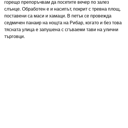
горещо препоръчвам да посетите вечер по залез
слънце. Обработен е и насипът, покрит с тревна площ,
поставени са маси и хамаци. В петък се провежда
седмичен панаир на нощта на Рибар, когато и без това
тясната улица е запушена с сгъваеми тави на улични
търговци.