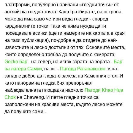
платформи, популярно наричани «гледни точки» от
английска гледна точка. Както разбирате, на острова
може да има само четири вида гледки - според
кардиналните точки, така че няма нужда да ги
посещавате всички (ще ги намерите на картата в края
на тази публикация), по-добре е да отидете до най-
известните и лесно достъпни от тях. Основните места,
които определено трябва да получите с камерата:
Gecko бар
- на север, на изток зората на зората -
Бар
на лагера Самуи
, на юг -
Пагода Ратанакосин
, и на
запад е добре да гледате залеза на Каменния стол. И
като панорамна гледка бих препоръчал
наблюдателната площадка наоколо
Пагоди Khao Hua
Chok
на Chaweng. И петте гледни точки са
разположени на красиви места, където лесно можете
да получите сами..