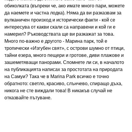
обиколката (въпреки че, ако имате много пари, можете
да наемете и частна лодка). Няма да ви разказвам за
вулканичен произход и исторически факти - кой се
интересува от какви скали са направени и кой ги е
намерил? Ръководствата ще ви разкажат за това.
Много по-важно е другото - Марина парк, той е
тропически «Изгубен свят», с острови шумно от птици,
тайни езера, много пещери и гротове, диви плажове и
зашеметяващи панорами. Спомнете ли си, в началото
на публикацията написах за простотата на природата
на Самуи? Така че в Marina Park всичко е точно
обратното: светло, красиво, слънчево, спиращо дъха,
никога не сте виждали това! В никакъв случай не
отказвайте пътуване.