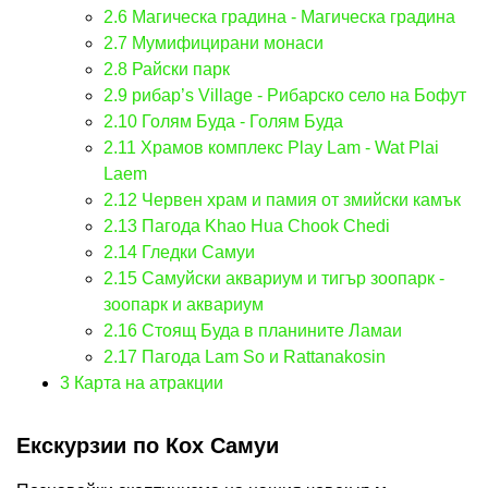
2.6
Магическа градина - Магическа градина
2.7
Мумифицирани монаси
2.8
Райски парк
2.9
рибар’s Village - Рибарско село на Бофут
2.10
Голям Буда - Голям Буда
2.11
Храмов комплекс Play Lam - Wat Plai
Laem
2.12
Червен храм и памия от змийски камък
2.13
Пагода Khao Hua Chook Chedi
2.14
Гледки Самуи
2.15
Самуйски аквариум и тигър зоопарк -
зоопарк и аквариум
2.16
Стоящ Буда в планините Ламаи
2.17
Пагода Lam So и Rattanakosin
3
Карта на атракции
Екскурзии по Кох Самуи