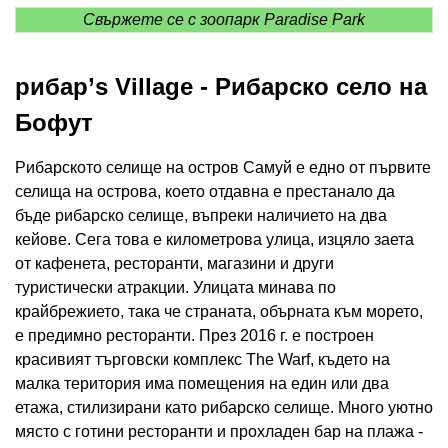
Свържете се с зоопарк Paradise Park
рибар’s Village - Рибарско село на
Бофут
Рибарското селище на остров Самуй е едно от първите
селища на острова, което отдавна е престанало да
бъде рибарско селище, въпреки наличието на два
кейове. Сега това е километрова улица, изцяло заета
от кафенета, ресторанти, магазини и други
туристически атракции. Улицата минава по
крайбрежието, така че страната, обърната към морето,
е предимно ресторанти. През 2016 г. е построен
красивият търговски комплекс The Warf, където на
малка територия има помещения на един или два
етажа, стилизирани като рибарско селище. Много уютно
място с готини ресторанти и прохладен бар на плажа -