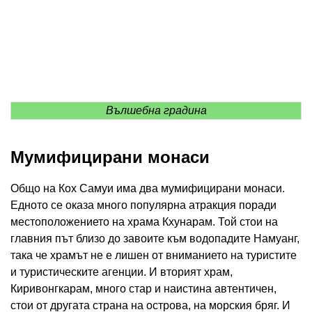
Вълшебна градина
Мумифицирани монаси
Общо на Кох Самуи има два мумифицирани монаси.
Едното се оказа много популярна атракция поради
местоположението на храма Кхунарам. Той стои на
главния път близо до завоите към водопадите Намуанг,
така че храмът не е лишен от вниманието на туристите
и туристическите агенции. И вторият храм,
Киривонгкарам, много стар и наистина автентичен,
стои от другата страна на острова, на морския бряг. И