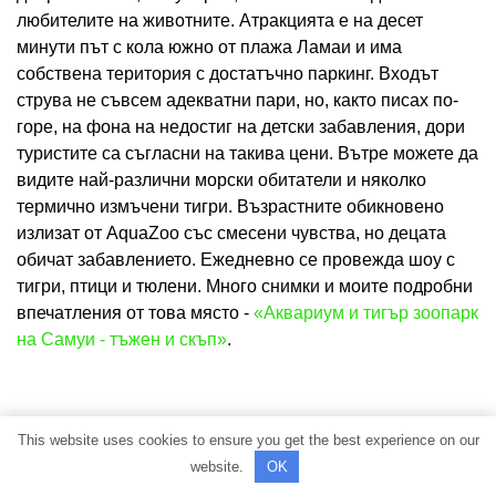
любителите на животните. Атракцията е на десет
минути път с кола южно от плажа Ламаи и има
собствена територия с достатъчно паркинг. Входът
струва не съвсем адекватни пари, но, както писах по-
горе, на фона на недостиг на детски забавления, дори
туристите са съгласни на такива цени. Вътре можете да
видите най-различни морски обитатели и няколко
термично измъчени тигри. Възрастните обикновено
излизат от AquaZoo със смесени чувства, но децата
обичат забавлението. Ежедневно се провежда шоу с
тигри, птици и тюлени. Много снимки и моите подробни
впечатления от това място -
«Аквариум и тигър зоопарк
на Самуи - тъжен и скъп»
.
This website uses cookies to ensure you get the best experience on our
website.
OK