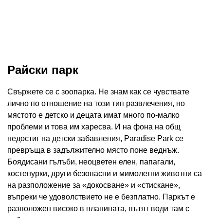
Райски парк
Свържете се с зоопарка. Не знам как се чувствате
лично по отношение на този тип развлечения, но
мястото е детско и децата имат много по-малко
проблеми и това им харесва. И на фона на общ
недостиг на детски забавления, Paradise Park се
превръща в задължително място поне веднъж.
Боядисани гълъби, неоцветен елен, папагали,
костенурки, други безопасни и мимолетни животни са
на разположение за «докосване» и «стискане»,
въпреки че удоволствието не е безплатно. Паркът е
разположен високо в планината, пътят води там с