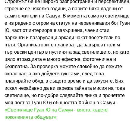
Строежът беше широко разпространен и перспективен,
строеше се няколко години, а парите бяха дадени от
самите жители на Самуи. В момента самото светилище
е изградено с огромна статуя на червеникавия бог Гуан
Ю, част от интериора е завършена, чаени стаи,
паркинги и пазаруващи аркади чакат посетители по
пътя. Организаторите планират да завършат голям
търговски център в пустинята зад светилището, но като
цяло атракцията е много ефектна, фотогенична и
безплатна. За проверка можете спокойно да лежите
около час, а ако дойдете тук сами, след това
планирайте обяд, в същото време и да закусите. Бих
искал незабавно да ви зарежа тайната мисия на това
светилище, но по-добре следвайте линка и прочетете
моя пост за Гуан Ю и общността Хайнан в Самуи -
«Светилище Гуан Ю на Самуи - място, където
поколенията общуват»
.