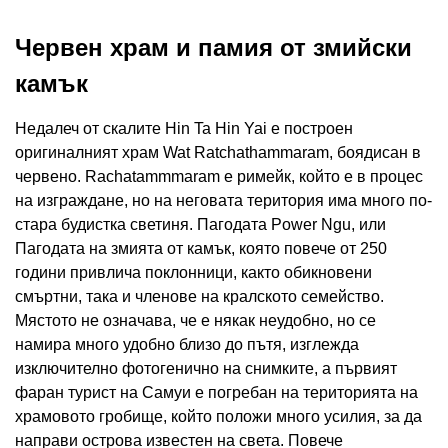
Червен храм и памия от змийски
камък
Недалеч от скалите Hin Ta Hin Yai е построен
оригиналният храм Wat Ratchathammaram, боядисан в
червено. Rachatammmaram е римейк, който е в процес
на изграждане, но на неговата територия има много по-
стара будистка светиня. Пагодата Power Ngu, или
Пагодата на змията от камък, която повече от 250
години привлича поклонници, както обикновени
смъртни, така и членове на кралското семейство.
Мястото не означава, че е някак неудобно, но се
намира много удобно близо до пътя, изглежда
изключително фотогенично на снимките, а първият
фаран турист на Самуи е погребан на територията на
храмовото гробище, който положи много усилия, за да
направи острова известен на света. Повече