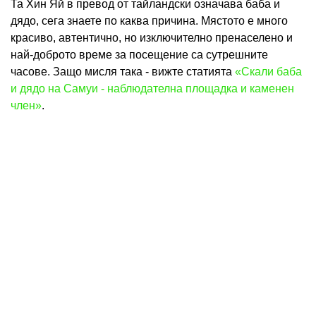
Та Хин Яй в превод от тайландски означава баба и
дядо, сега знаете по каква причина. Мястото е много
красиво, автентично, но изключително пренаселено и
най-доброто време за посещение са сутрешните
часове. Защо мисля така - вижте статията
«Скали баба
и дядо на Самуи - наблюдателна площадка и каменен
член»
.