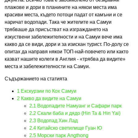
плажове и дори в планините на някои места има
красиви места, където потоци падат от камъни и се
наричат ​​водопади. Така че жителите на Самуи
трябваше да присъстват на изграждането на
изкуствени забележителности и на Самуи вече има
какво да се види, дори и за изискан турист. По-долу се
опитах да направя някои ТОП-най-повечето или както
казват нашите колеги в Англия - «трябва да видите»
места и забележителности на Самуи.
Съдържанието на статията
1
Екскурзии по Кох Самуи
2
Какво да видите на Самуи
2.1
Водопадите Намуанг и Сафари парк
2.2
Скали баба и дядо (Hin Ta & Hin Yai)
2.3
Водопад Хин Лад
2.4
Китайско светилище Гуан Ю
2.5
Морски парк Angthong