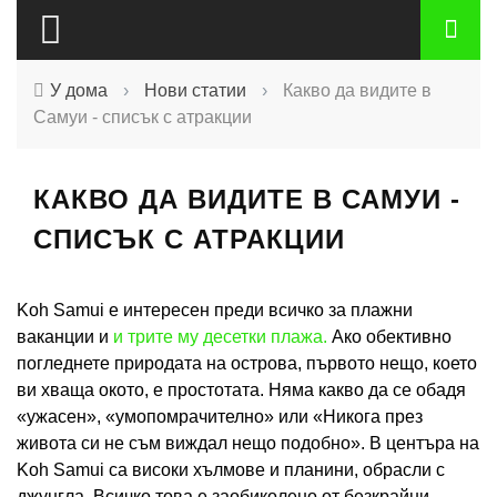
У дома
›
Нови статии
›
Какво да видите в
Самуи - списък с атракции
КАКВО ДА ВИДИТЕ В САМУИ -
СПИСЪК С АТРАКЦИИ
Koh Samui е интересен преди всичко за плажни
ваканции и
и трите му десетки плажа.
Ако обективно
погледнете природата на острова, първото нещо, което
ви хваща окото, е простотата. Няма какво да се обадя
«ужасен», «умопомрачително» или «Никога през
живота си не съм виждал нещо подобно». В центъра на
Koh Samui са високи хълмове и планини, обрасли с
джунгла. Всичко това е заобиколено от безкрайни