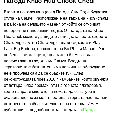
Пагода Khao Hua Chook Chedi
Втората по големина (след Пагода Лам Со) е будистка
ступа на Самуи. Разположен е на върха на нисък хълм
в района на селището Чавенг, от който се откриват
невероятни панорамни гледки. От пагодата на Khao
Hua Chok можете да видите летищната писта, езерото
Chaweng, самото Chaweng с плажове, както и Play
Lam, Big Buddha, плажовете на Bo Phut и Manam. Ако
не беше светилището, това място би могло да се
нарече главна гледка към Самуи. Входът на
територията е безплатен, има паркинг за оборудване,
не е проблем сам да се обадите тук. След
реконструкцията през 2016 г. камбаните, които звъняха
от вятъра, бяха премахнати на горната платформа,
което направи мястото на ложата да се загуби в
очарование, но за мен тя остава в горната част на най-
интересните забележителности на острова. Имам
публикация с подробности за пагодата -
«Пагода