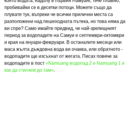
която водата, надолу в първия Намуанг, тече плавно,
пробивайки се в десетки потоци. Можете също да
плувате тук, въпреки че всички прилични места са
разположени над пешеходната пътека, но това няма да
ви спре? Само имайте предвид, че най-зрелищният
период за водопадите на Самуи е септември-октомври
и края на януари-февруари. В останалите месеци или
маса жълта дъждовна вода ви очаква, или обратното -
водопадите ще изсъхнат от жегата. Писах повече за
водопадите в пост
«Namuang водопад 2 и Namuang 1 и
как да стигнем до там»
.