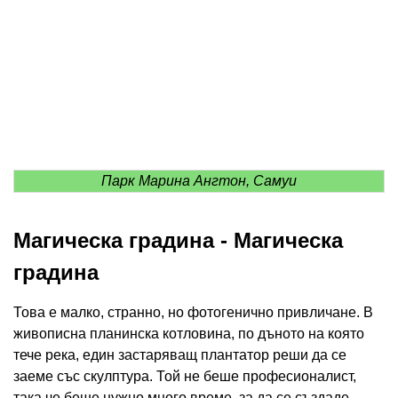
Парк Марина Ангтон, Самуи
Магическа градина - Магическа
градина
Това е малко, странно, но фотогенично привличане. В
живописна планинска котловина, по дъното на която
тече река, един застаряващ плантатор реши да се
заеме със скулптура. Той не беше професионалист,
така че беше нужно много време, за да се създаде