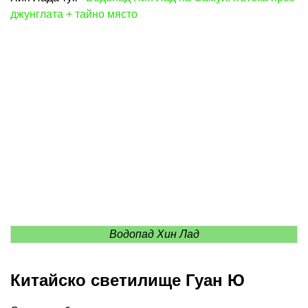
джунглата + тайно място
Водопад Хин Лад
Китайско светилище Гуан Ю