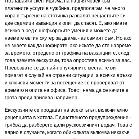
Познавайки скептицизма на нашия човек към
платените услуги в чужбина, предполагам, че много
хора в търсене на стотинка развалят нещастните си
две седмици ваканция в опит да спасят. Е, ако имате
всичко в ред с шофьорските умения и можете да
наемете евтин скутер за двама - аз самият съм. Но ако
не знаете как да шофирате, ако искате да сте навреме
за времето, отредено от графика на ваканциите, след
това вземете екскурзии, това опростява всичко за вас.
Превозвате се до най-популярните места, те ви
помагат в случай на странни ситуации, а всички връзки
и ключови моменти за посещение се проверяват от
времето и опита на офиса. Тоест, няма да се качите в
грота преди прилива например.
Екскурзиите се продават на всеки ъгъл, включително
рецепцията в хотела. Единственото предупреждение -
трябва да разберете дали рускоезичният водач. Това е
вярно в случаите, когато обиколката включва някакъв