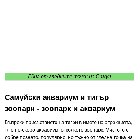
Една от гледните точки на Самуи
Самуйски аквариум и тигър
зоопарк - зоопарк и аквариум
Въпреки присъствието на тигри в името на атракцията,
тя е по-скоро аквариум, отколкото зоопарк. Мястото е
добре познато, популярно, но тъжно от гледна точка на