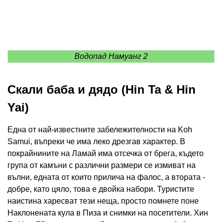
Водопад Намуанг 2
Скали баба и дядо (Hin Ta & Hin
Yai)
Една от най-известните забележителности на Koh
Samui, въпреки че има леко дрезгав характер. В
покрайнините на Ламай има отсечка от брега, където
група от камъни с различни размери се измиват на
вълни, едната от които прилича на фалос, а втората -
добре, като цяло, това е двойка набори. Туристите
наистина харесват тези неща, просто помнете поне
Наклонената кула в Пиза и снимки на посетители. Хин