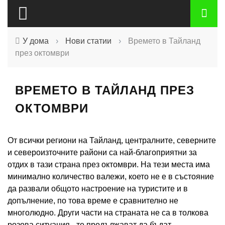
У дома
›
Нови статии
›
Времето в Тайланд
през октомври
ВРЕМЕТО В ТАЙЛАНД ПРЕЗ
ОКТОМВРИ
От всички региони на Тайланд, централните, северните
и североизточните райони са най-благоприятни за
отдих в тази страна през октомври. На тези места има
минимално количество валежи, което не е в състояние
да развали общото настроение на туристите и в
допълнение, по това време е сравнително не
многолюдно. Други части на страната не са в толкова
розова ситуация - те продължават да бъдат