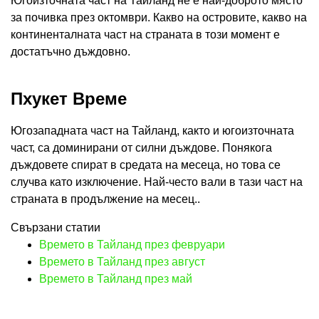
Югоизточната част на Тайланд не е най-доброто място
за почивка през октомври. Какво на островите, какво на
континенталната част на страната в този момент е
достатъчно дъждовно.
Пхукет Време
Югозападната част на Тайланд, както и югоизточната
част, са доминирани от силни дъждове. Понякога
дъждовете спират в средата на месеца, но това се
случва като изключение. Най-често вали в тази част на
страната в продължение на месец..
Свързани статии
Времето в Тайланд през февруари
Времето в Тайланд през август
Времето в Тайланд през май