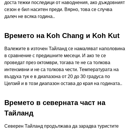
доста тежки последици от наводнения, ако дъждовният
сезон е бил наситен преди. Вярно, това се случва
далеч не всяка година..
Времето на Koh Chang и Koh Kut
Валежите в източен Тайланд се намаляват наполовина
в сравнение с предишните месеци. И ако те се
проведат през октомври, тогава те не са толкова
интензивни и не са толкова чести. Температурата на
въздуха тук е в диапазона от 20 до 30 градуса по
Целзий и в този диапазон остава до края на годината..
Времето в северната част на
Тайланд
Северен Тайланд продължава да зарадва туристите