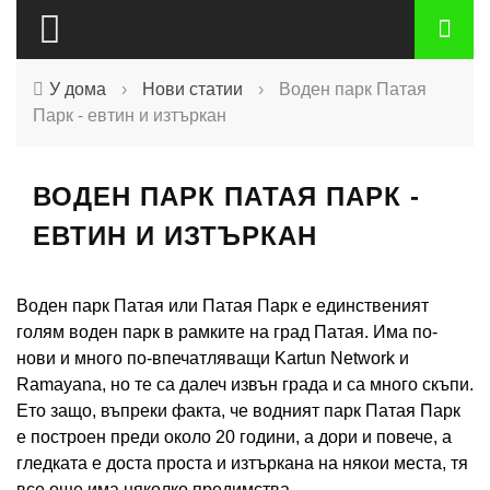
У дома
›
Нови статии
›
Воден парк Патая
Парк - евтин и изтъркан
ВОДЕН ПАРК ПАТАЯ ПАРК -
ЕВТИН И ИЗТЪРКАН
Воден парк Патая или Патая Парк е единственият
голям воден парк в рамките на град Патая. Има по-
нови и много по-впечатляващи Kartun Network и
Ramayana, но те са далеч извън града и са много скъпи.
Ето защо, въпреки факта, че водният парк Патая Парк
е построен преди около 20 години, а дори и повече, а
гледката е доста проста и изтъркана на някои места, тя
все още има няколко предимства.