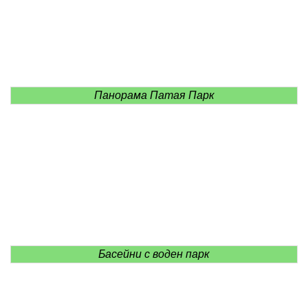
Панорама Патая Парк
Басейни с воден парк