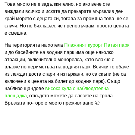
Това място не е задължително, но ако вече сте
виждали всичко и искате да прекарате мързелив ден
край морето с децата си, тогава за промяна това ще се
случи. Но не бих казал, че препоръчвам, просто цената
е смешна.
На територията на хотела
Плажният курорт Патая парк
и до басейните на водния парк има още няколко
атракции, включително монорелса, като влакче с
влакче по периметъра на водния парк. Всички те обаче
изглеждат доста стари и изтъркани, но са скъпи (не са
включени в цената на билет до водния парк). Също
наблизо щандове
висока кула с наблюдателна
площадка
, откъдето можете да слезете на трола.
Връзката по-горе е моето преживяване 🙂