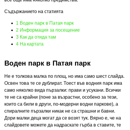
Съдържанието на статията
1
Воден парк в Патая парк
2
Информация за посещение
3
Как да отида там
4
На картата
Воден парк в Патая парк
Не е толкова малка по площ, но има само шест слайда.
Освен това те се дублират. Тоест във водния парк има
само няколко вида пързалки: прави и усукани. Всички
те не са крайни (поне за възрастни, особено за тези,
които са били в други, по-модерни водни паркове), а
спиралните пързалки никак не са страшни и бавни.
Дори малки деца могат да се возят тук. Вярно е, че на
слайдовете можете да надраскате гърба в ставите, те