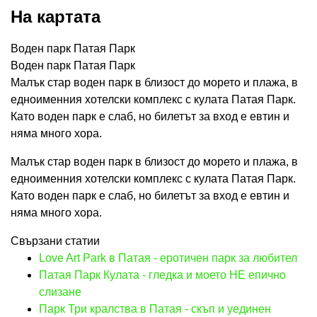
На картата
Воден парк Патая Парк
Воден парк Патая Парк
Малък стар воден парк в близост до морето и плажа, в
едноименния хотелски комплекс с кулата Патая Парк.
Като воден парк е слаб, но билетът за вход е евтин и
няма много хора.
Малък стар воден парк в близост до морето и плажа, в
едноименния хотелски комплекс с кулата Патая Парк.
Като воден парк е слаб, но билетът за вход е евтин и
няма много хора.
Свързани статии
Love Art Park в Патая - еротичен парк за любител
Патая Парк Кулата - гледка и моето НЕ епично
слизане
Парк Три кралства в Патая - скъп и уединен