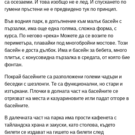
са осезаеми. И това изобщо не е лед. И спускането по
гумени пръстени не е предвидено тук по принцип.
Във водния парк, в допълнение към малък басейн с
пързалки, има още една голяма, сложна форма, с
курса. По негово «река» Можете да се возите по
периметъра, плавайки под многобройни мостове. Този
басейн е доста дълбок. Има и басейн за бебета, много
плитък, с конусовидна пързалка в средата, от която бие
фонтан.
Покрай басейните са разположени големи чадъри и
беседки с шезлонги. Те са функционални, но стари и
изтъркани. Плочки в долната част на басейните се
отрязват на места и казуариновите игли падат отгоре в
басейните.
В далечната част на парка има прости кафенета с
тайландска храна и закуски, като столова, където
билети се издават на гишето на билети след