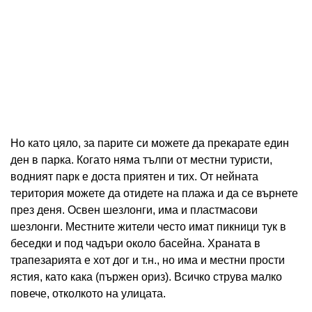
Но като цяло, за парите си можете да прекарате един
ден в парка. Когато няма тълпи от местни туристи,
водният парк е доста приятен и тих. От нейната
територия можете да отидете на плажа и да се върнете
през деня. Освен шезлонги, има и пластмасови
шезлонги. Местните жители често имат пикници тук в
беседки и под чадъри около басейна. Храната в
трапезарията е хот дог и т.н., но има и местни прости
ястия, като кака (пържен ориз). Всичко струва малко
повече, отколкото на улицата.