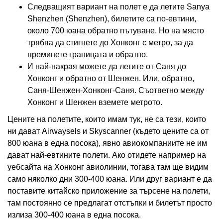
Следващият вариант на полет е да летите Sanya
Shenzhen (Shenzhen), билетите са по-евтини,
около 700 юана обратно пътуване. Но на място
трябва да стигнете до Хонконг с метро, ​​за да
преминете границата и обратно.
И най-накрая можете да летите от Саня до
Хонконг и обратно от Шенжен. Или, обратно,
Саня-Шенжен-Хонконг-Саня. Съответно между
Хонконг и Шенжен вземете метрото.
Цените на полетите, които имам тук, не са тези, които
ни дават Airwaysels и Skyscanner (където цените са от
800 юана в една посока), явно авиокомпаниите не им
дават най-евтините полети. Ако отидете например на
уебсайта на Хонконг авиолинии, тогава там ще видим
само няколко дни 300-400 юана. Или друг вариант е да
поставите китайско приложение за търсене на полети,
там постоянно се предлагат отстъпки и билетът просто
излиза 300-400 юана в една посока.