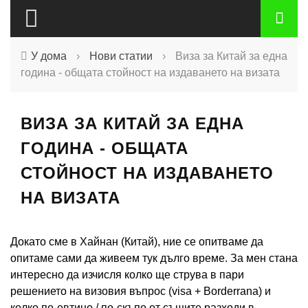
У дома
›
Нови статии
›
Виза за Китай за една
година - общата стойност на издаването на визата
ВИЗА ЗА КИТАЙ ЗА ЕДНА
ГОДИНА - ОБЩАТА
СТОЙНОСТ НА ИЗДАВАНЕТО
НА ВИЗАТА
Докато сме в Хайнан (Китай), ние се опитваме да
опитаме сами да живеем тук дълго време. За мен стана
интересно да изчисля колко ще струва в пари
решението на визовия въпрос (visa + Borderrana) и
колко по-евтино / по-скъпо от същите разходи в