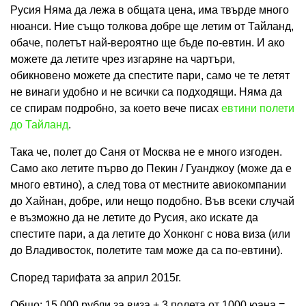
Русия Няма да лежа в общата цена, има твърде много
нюанси. Ние също толкова добре ще летим от Тайланд,
обаче, полетът най-вероятно ще бъде по-евтин. И ако
можете да летите чрез изгаряне на чартъри,
обикновено можете да спестите пари, само че те летят
не винаги удобно и не всички са подходящи. Няма да
се спирам подробно, за което вече писах
евтини полети
до Тайланд
.
Така че, полет до Саня от Москва не е много изгоден.
Само ако летите първо до Пекин / Гуанджоу (може да е
много евтино), а след това от местните авиокомпании
до Хайнан, добре, или нещо подобно. Във всеки случай
е възможно да не летите до Русия, ако искате да
спестите пари, а да летите до Хонконг с нова виза (или
до Владивосток, полетите там може да са по-евтини).
Според тарифата за април 2015г.
Общо: 15 000 рубли за виза + 3 полета от 1000 юана =