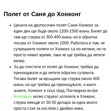
Полет от Саня до Хонконг
Цената на двупосочен полет Саня-Хонконг за
един ден ще бъде около 1200-1500 юана. Билет до
там ще струва от 300-400 юана, но в обратна
посока от Хонконг около 1000. Работата е там, че
сутрешните полети от Хонконг са по-евтини, но те
просто нямат време, така че ще трябва да летите
вечер.
За да спестите от полет до Хонконг, трябва да
пренощувате и да летите обратно сутринта.
Тогава билет за връщане ще струва около 400
юана, но ще трябва да пренощувате, а както
знаете, Хонконг е скъп град. Погледнах вътре
Roomguru
колко струват хотелите в Хонконг,
струва някъде от 30-50 долара за една много
проста стая за хостели с двойно ниво.