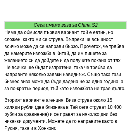
Сега имаме виза за China S2
Няма да обмисля първия вариант, той е евтин, но
сложен, както ми се струва. Въпреки че всъщност
всичко може да се направи бързо. Прочетох, че трябва
да намерите изложба в Китай, да им пишете за
желанието си да дойдете и да получите покана от тях.
Не всички ще бъдат изпратени, така че трябва да
направите няколко заявки наведнъж. Също така тази
бизнес виза може да бъде дадена не за една година, а
за по-кратък период, тъй като изложбата не трае дълго.
Вторият вариант е агенция. Виза струва около 15
хиляди рубли (два близнака в Тай сега струват 10 400
рубли за сравнение) и се правят за няколко дни без
никакви документи. Можете да го направите както в
Русия, така и в Хонконг.