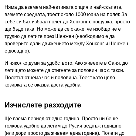
Няма да вземем най-евтината опция и най-скъпата,
вземете средната, тоест около 1000 юана на полет. За
себе си бих избрал полет до Хонконг с нощувка, просто
ще бъде така. Но може да се окаже, че изобщо не е
трудно да летите през Шенжен (необходимо е да
проверите дали движението между Хонконг и Шенжен
е досадно).
И няколко думи за удобството. Ако живеете в Саня, до
летището можете да стигнете за половин час с такси.
Полетът отнема час и половина. Тоест като цяло
козирката се оказва доста удобна.
Изчислете разходите
Ще взема период от една година. Просто ни беше
толкова удобно да летим до Русия веднъж годишно
(или дори просто да живеем една година). Полети до