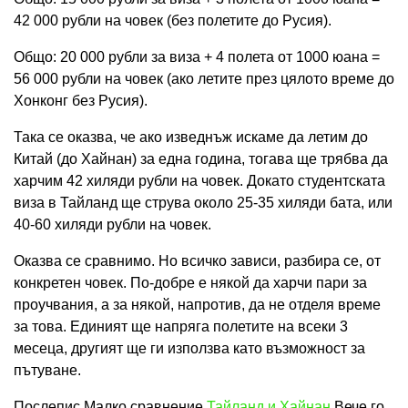
42 000 рубли на човек (без полетите до Русия).
Общо: 20 000 рубли за виза + 4 полета от 1000 юана =
56 000 рубли на човек (ако летите през цялото време до
Хонконг без Русия).
Така се оказва, че ако изведнъж искаме да летим до
Китай (до Хайнан) за една година, тогава ще трябва да
харчим 42 хиляди рубли на човек. Докато студентската
виза в Тайланд ще струва около 25-35 хиляди бата, или
40-60 хиляди рубли на човек.
Оказва се сравнимо. Но всичко зависи, разбира се, от
конкретен човек. По-добре е някой да харчи пари за
проучвания, а за някой, напротив, да не отделя време
за това. Единият ще напряга полетите на всеки 3
месеца, другият ще ги използва като възможност за
пътуване.
Послепис Малко сравнение
Тайланд и Хайнан
Вече го