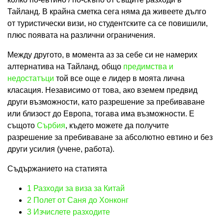
Тайланд. В крайна сметка сега няма да живеете дълго
от туристически визи, но студентските са се повишили,
плюс появата на различни ограничения.
Между другото, в момента аз за себе си не намерих
алтернатива на Тайланд, общо
предимства и
недостатъци
той все още е лидер в моята лична
класация. Независимо от това, ако вземем предвид
други възможности, като разрешение за пребиваване
или близост до Европа, тогава има възможности. Е
същото
Сърбия
, където можете да получите
разрешение за пребиваване за абсолютно евтино и без
други усилия (учене, работа).
Съдържанието на статията
1
Разходи за виза за Китай
2
Полет от Саня до Хонконг
3
Изчислете разходите