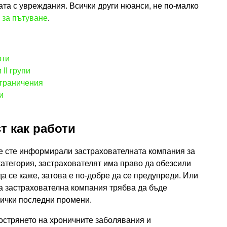
рата с увреждания. Всички други нюанси, не по-малко
 за пътуване
.
оти
 II групи
ограничения
и
т как работи
не сте информирали застрахователната компания за
категория, застрахователят има право да обезсили
да се каже, затова е по-добре да се предупреди. Или
а застрахователна компания трябва да бъде
сички последни промени.
бострянето на хроничните заболявания и