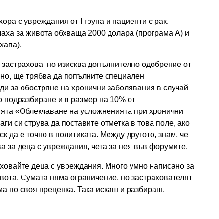
 хора с увреждания от I група и пациенти с рак.
лаха за живота обхваща 2000 долара (програма А) и
хапа).
: застрахова, но изисква допълнително одобрение от
лно, ще трябва да попълните специален
ди за обостряне на хронични заболявания в случай
по подразбиране и в размер на 10% от
цията «Облекчаване на усложненията при хронични
ги си струва да поставите отметка в това поле, ако
ск да е точно в политиката. Между другото, знам, че
ва за деца с увреждания, чета за нея във форумите.
раховайте деца с увреждания. Много умно написано за
ивота. Сумата няма ограничение, но застрахователят
а по своя преценка. Така искаш и разбираш.