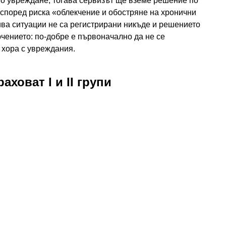
но увреждане, тогава сервизът ще вземе решение по
според риска «облекчение и обостряне на хронични
ива ситуации не са регистрирани никъде и решението
ючението: по-добре е първоначално да не се
 хора с увреждания.
аховат I и II групи