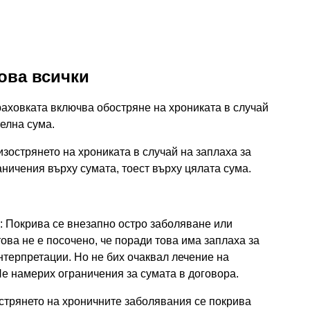
хова всички
траховката включва обостряне на хрониката в случай
телна сума.
 изострянето на хрониката в случай на заплаха за
аничения върху сумата, тоест върху цялата сума.
): Покрива се внезапно остро заболяване или
ова не е посочено, че поради това има заплаха за
терпретации. Но не бих очаквал лечение на
Не намерих ограничения за сумата в договора.
острянето на хроничните заболявания се покрива