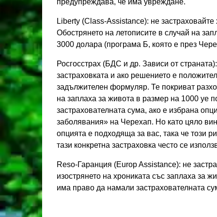
предупреждава, че има увреждане.
Liberty (Class-Assistance): не застраховайте
Обострянето на летописите в случай на зап
3000 долара (програма Б, която е през Чере
Росгосстрах (БДС и др. Зависи от страната)
застраховката и ако решението е положите
задължителен формуляр. Те покриват разхо
на заплаха за живота в размер на 1000 уе 
застрахователната сума, ако е избрана оп
заболявания» на Черехап. Но като цяло вина
опцията е подходяща за вас, така че този ри
тази конкретна застраховка често се използ
Reso-Гаранция (Europ Assistance): не заст
изострянето на хрониката със заплаха за ж
има право да намали застрахователната сум