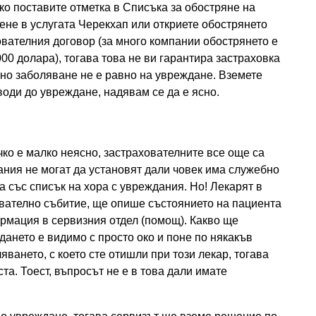
ко поставите отметка в Списъка за обостряне на
не в услугата Черекхап или откриете обострянето
вателния договор (за много компании обострянето е
000 долара), тогава това не ви гарантира застраховка
ично заболяване не е равно на увреждане. Вземете
оди до увреждане, надявам се да е ясно.
чко е малко неясно, застрахователните все още са
ания не могат да установят дали човек има служебно
а със списък на хора с увреждания. Но! Лекарят в
ователно събитие, ще опише състоянието на пациента
рмация в сервизния отдел (помощ). Какво ще
дането е видимо с просто око и поне по някакъв
ването, с което сте отишли ​​при този лекар, тогава
та. Тоест, въпросът не е в това дали имате