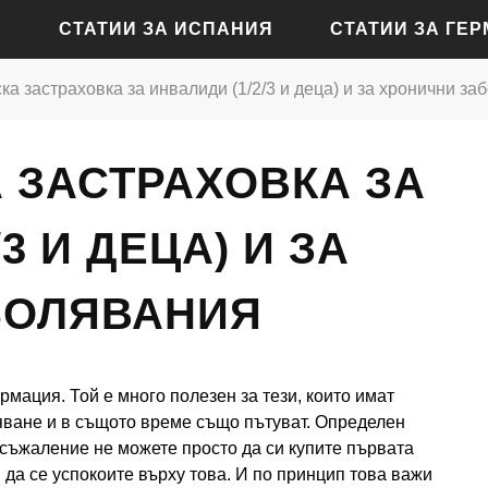
СТАТИИ ЗА ИСПАНИЯ
СТАТИИ ЗА ГЕ
ка застраховка за инвалиди (1/2/3 и деца) и за хронични з
СТАТИИ ЗА АЛИКАНТЕ
СТАТИИ ЗА БАДЕН-Б
 ЗАСТРАХОВКА ЗА
СТАТИИ ЗА БАРСЕЛОНА
СТАТИИ ЗА БЕРЛИН
СТАТИИ ЗА МАДРИД
СТАТИИ ЗА КЬОЛН
3 И ДЕЦА) И ЗА
СТАТИИ ЗА СЕВИЛЯ
СТАТИИ ЗА ДРЕЗДЕН
БОЛЯВАНИЯ
СТАТИИ ЗА ВАЛЕНСИЯ
СТАТИИ ЗА ФРАНКФУ
СТАТИИ ЗА ХАМБУРГ
мация. Той е много полезен за тези, които имат
СТАТИИ ЗА МЮНХЕН
яване и в същото време също пътуват. Определен
 съжаление не можете просто да си купите първата
и да се успокоите върху това. И по принцип това важи