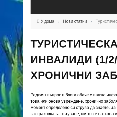
У дома
›
Нови статии
›
Туристичес
ТУРИСТИЧЕСКА
ИНВАЛИДИ (1/2/
ХРОНИЧНИ ЗА
Редкият въпрос в блога обаче е важна инфор
това или онова увреждане, хронично забол
момент определено си струва да знаете. За
застраховка за пътуване, която се натъква 