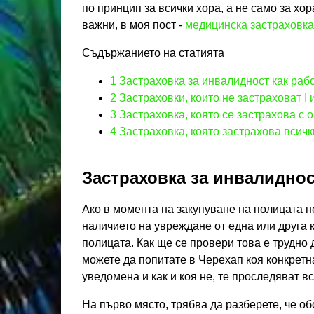
по принцип за всички хора, а не само за хо
важни, в моя пост -
медицинска застраховка
Съдържанието на статията
1
Застраховка за инвалидност как раб
2
Застраховки, които не застраховат I и
3
Застраховка, която се застрахова с 
4
Застраховка, която застрахова всичк
Застраховка за инвалиднос
Ако в момента на закупуване на полицата 
наличието на увреждане от една или друга 
полицата. Как ще се провери това е трудно 
можете да попитате в Черехап коя конкретн
уведомена и как и коя не, те проследяват в
На първо място, трябва да разберете, че о