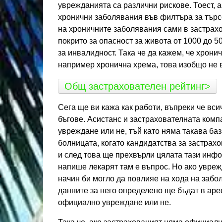
уврежданията са различни рискове. Тоест, а
хронични заболявания във филтъра за търсе
на хроничните заболявания сами в застрахо
покрито за опасност за живота от 1000 до 5
за инвалидност. Така че да кажем, че хрон
например хронична хрема, това изобщо не в
Общ застрахователен рейтинг>
Сега ще ви кажа как работи, въпреки че вси
бъгове. Асистанс и застрахователната комп
увреждане или не, тъй като няма такава баз
болницата, когато кандидатства за застрах
и след това ще прехвърли цялата тази инфо
напише лекарят там е въпрос. Но ако увреж
начин би могло да повлияе на хода на заболя
данните за него определено ще бъдат в арес
официално увреждане или не.