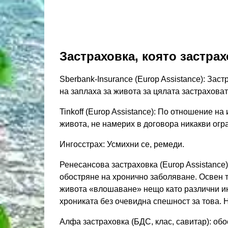
Застраховка, която застра
Sberbank-Insurance (Europ Assistance): Зас
на заплаха за живота за цялата застрахова
Tinkoff (Europ Assistance): По отношение на
живота, не намерих в договора никакви огр
Ингосстрах: Усмихни се, ремеди.
Ренесансова застраховка (Europ Assistance
обостряне на хронично заболяване. Освен т
живота «влошаване» нещо като различни ин
хрониката без очевидна спешност за това. 
Алфа застраховка (БДС, клас, савитар): об