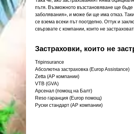
Така че, ако застрахованият няма официал
пътя. Възможното възстановяване ще бъде 
заболявания», и може би ще има отказ. Так
се взема всеки път поотделно. Оттук и закл
свързвате с компании, които не застраховат
Застраховки, които не застр
Tripinsurance
Абсолютна застраховка (Europ Assistance)
Zetta (AP компании)
VTB (GVA)
Арсенал (помощ на Балт)
Reso гаранция (Europ помощ)
Руски стандарт (AP компании)