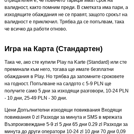
отрицателен е, че повечето тарифи имат срок на
валидност, както помним преди. В сметката има пари, а
изходящите обаждания не се правят, защото срокът на
валидност е приключил. Трябва да се попълвам, така
че всичко да работи отново.
Игра на Карта (Стандартен)
Така че, ако сте купили Play na Karte (Standard) или сте
преминали към него, тогава ще имате безплатни
обаждания в Play. Но трябва да запомните сроковете
на годност. Попълване на салдото с 5-9 PLN ще
получите само 5 дни за изходящи разговори, 10-24 PLN
- 10 дни, 25-49 PLN - 30 дни.
Цени Допълнителни изходящи повиквания Входящи
повиквания 0 zl Разходи за минута и SMS в мрежата
Възпроизвеждане 5-9 zl 5 дни 65 дни 0.29 zl Разходи за
минута до други оператори 10-24 zl 10 дни 70 дни 0,09