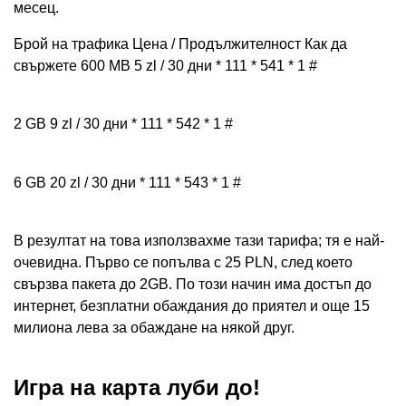
месец.
Брой на трафика Цена / Продължителност Как да
свържете 600 MB 5 zl / 30 дни * 111 * 541 * 1 #
2 GB 9 zl / 30 дни * 111 * 542 * 1 #
6 GB 20 zl / 30 дни * 111 * 543 * 1 #
В резултат на това използвахме тази тарифа; тя е най-
очевидна. Първо се попълва с 25 PLN, след което
свързва пакета до 2GB. По този начин има достъп до
интернет, безплатни обаждания до приятел и още 15
милиона лева за обаждане на някой друг.
Игра на карта луби до!