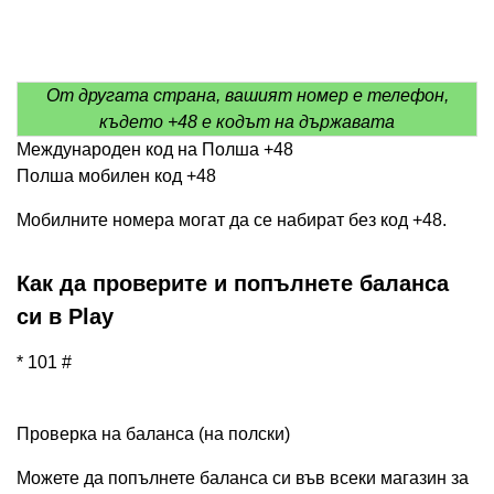
От другата страна, вашият номер е телефон,
където +48 е кодът на държавата
Международен код на Полша +48
Полша мобилен код +48
Мобилните номера могат да се набират без код +48.
Как да проверите и попълнете баланса
си в Play
* 101 #
Проверка на баланса (на полски)
Можете да попълнете баланса си във всеки магазин за