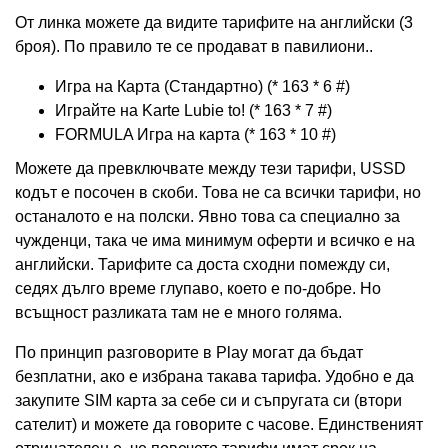
От линка можете да видите тарифите на английски (3
броя). По правило те се продават в павилиони..
Игра на Карта (Стандартно) (* 163 * 6 #)
Играйте на Karte Lubie to! (* 163 * 7 #)
FORMULA Игра на карта (* 163 * 10 #)
Можете да превключвате между тези тарифи, USSD
кодът е посочен в скоби. Това не са всички тарифи, но
останалото е на полски. Явно това са специално за
чужденци, така че има минимум оферти и всичко е на
английски. Тарифите са доста сходни помежду си,
седях дълго време глупаво, което е по-добре. Но
всъщност разликата там не е много голяма.
По принцип разговорите в Play могат да бъдат
безплатни, ако е избрана такава тарифа. Удобно е да
закупите SIM карта за себе си и съпругата си (втори
сателит) и можете да говорите с часове. Единственият