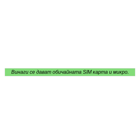
Винаги се дават обичайната SIM карта и микро.