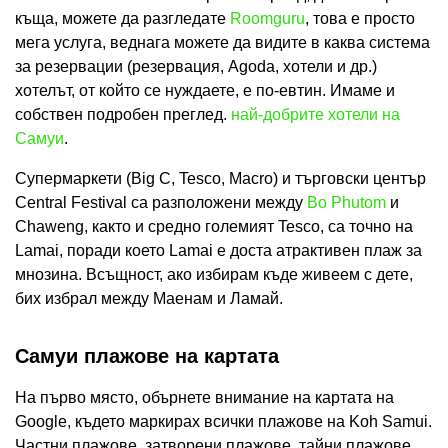
къща, можете да разгледате
Roomguru
, това е просто
мега услуга, веднага можете да видите в каква система
за резервации (резервация, Agoda, хотели и др.)
хотелът, от който се нуждаете, е по-евтин. Имаме и
собствен подробен преглед.
най-добрите хотели на
Самуи
.
Супермаркети (Big C, Tesco, Macro) и търговски център
Central Festival са разположени между
Bo Phutom
и
Chaweng, както и средно големият Tesco, са точно на
Lamai, поради което Lamai е доста атрактивен плаж за
мнозина. Всъщност, ако избирам къде живеем с дете,
бих избрал между Маенам и Ламай.
Самуи плажове на картата
На първо място, обърнете внимание на картата на
Google, където маркирах всички плажове на Koh Samui.
Частни плажове, затворени плажове, тайни плажове,