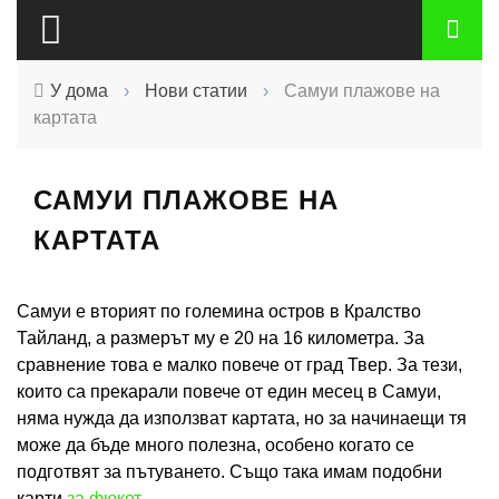
У дома
›
Нови статии
›
Самуи плажове на
картата
САМУИ ПЛАЖОВЕ НА
КАРТАТА
Самуи е вторият по големина остров в Кралство
Тайланд, а размерът му е 20 на 16 километра. За
сравнение това е малко повече от град Твер. За тези,
които са прекарали повече от един месец в Самуи,
няма нужда да използват картата, но за начинаещи тя
може да бъде много полезна, особено когато се
подготвят за пътуването. Също така имам подобни
карти
за фюкет
.