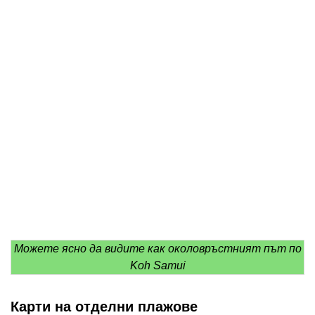
Можете ясно да видите как околовръстният път по
Koh Samui
Карти на отделни плажове