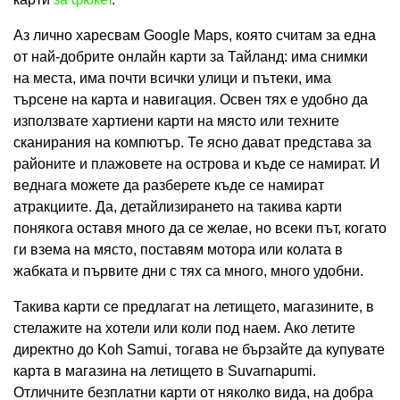
Аз лично харесвам Google Maps, която считам за една
от най-добрите онлайн карти за Тайланд: има снимки
на места, има почти всички улици и пътеки, има
търсене на карта и навигация. Освен тях е удобно да
използвате хартиени карти на място или техните
сканирания на компютър. Те ясно дават представа за
районите и плажовете на острова и къде се намират. И
веднага можете да разберете къде се намират
атракциите. Да, детайлизирането на такива карти
понякога оставя много да се желае, но всеки път, когато
ги взема на място, поставям мотора или колата в
жабката и първите дни с тях са много, много удобни.
Такива карти се предлагат на летището, магазините, в
стелажите на хотели или коли под наем. Ако летите
директно до Koh Samui, тогава не бързайте да купувате
карта в магазина на летището в Suvarnapumi.
Отличните безплатни карти от няколко вида, на добра