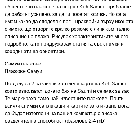
обществени плажове на остров Koh Samui - трябваше
да работят усилено, за да ги посетят всички. Но сега
имам какво да споделя с вас. Щраквайки върху иконата
с името, ще отворите кратко резюме с линк към пълно
описание на плажа. Рисувах характеристиките много
подробно, като придружавах статията със снимки и
координати на ориентири.
Самуи плажове
Плажове Самуи:
По-долу са 2 различни хартиени карти на Koh Samui,
които използвах, докато бях на Saumi и снимах за вас.
Те маркираха само най-известните плажове. Почти
всички снимки са кликащи и картите за кликване могат
да бъдат изтеглени на вашия компютър с висока
разделителна способност (файлове 2-4 mb).