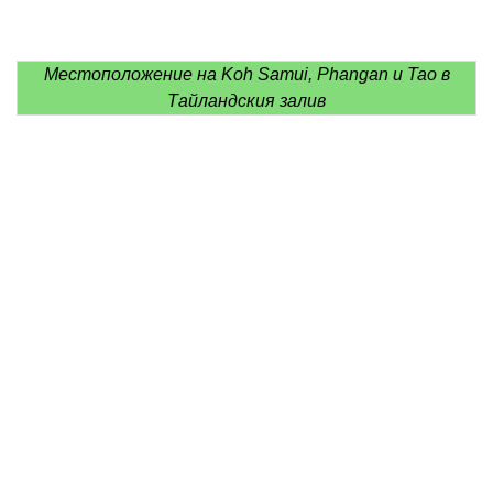
Местоположение на Koh Samui, Phangan и Tao в
Тайландския залив