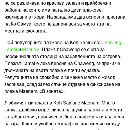
но се различава по красиви залези и крайбрежни
райони, на които има напълно диви плажове,
изолирани от хора. На запад има два основни пристана
на Ко Самуи, което не допринася за чистотата на
местната екология..
Най-популярните плажове на Koh Samui са:
Chaweng
,
Lamai
и
Маенам
. Плажът Chaweng се счита за
неофициалната столица на забавленията на острова.
Плажът Lamai е лека версия на Chaweng, въпреки че
дължината на двата плажа е почти еднаква.
Репутацията на спокойно и семейно място с живот,
заспиващ ​​след залез слънце отдавна е фиксирана на
плажа Maenam. «В зоната».
Любимият ми плаж на Koh Samui е Maenam. Много
сянка, дълбоко море, липса на шумни партита и места
за забавления, приличен избор от кафенета и два цели
пазара. Както и удобно географско положение между