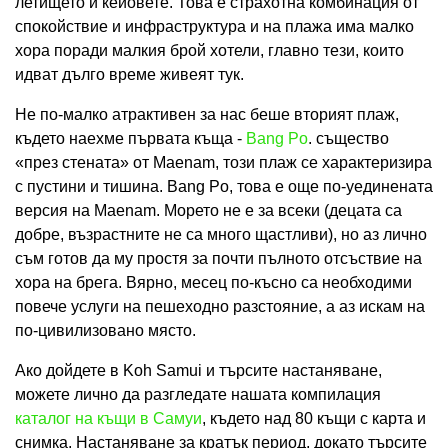
летището и кейовете. Това е страхотна комбинация от
спокойствие и инфраструктура и на плажа има малко
хора поради малкия брой хотели, главно тези, които
идват дълго време живеят тук.
Не по-малко атрактивен за нас беше вторият плаж,
където наехме първата къща -
Bang Po
. същество
«през стената» от Maenam, този плаж се характеризира
с пустини и тишина. Bang Po, това е още по-уединената
версия на Maenam. Морето не е за всеки (децата са
добре, възрастните не са много щастливи), но аз лично
съм готов да му простя за почти пълното отсъствие на
хора на брега. Вярно, месец по-късно са необходими
повече услуги на пешеходно разстояние, а аз искам на
по-цивилизовано място.
Ако дойдете в Koh Samui и търсите настаняване,
можете лично да разгледате нашата компилация
каталог на къщи в Самуи
, където над 80 къщи с карта и
снимка. Настаняване за кратък период, докато търсите