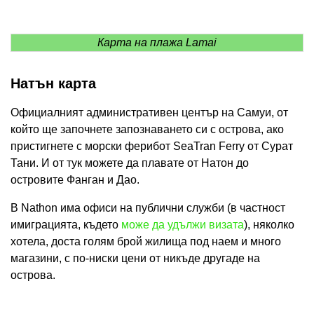
Карта на плажа Lamai
Натън карта
Официалният административен център на Самуи, от
който ще започнете запознаването си с острова, ако
пристигнете с морски ферибот SeaTran Ferry от Сурат
Тани. И от тук можете да плавате от Натон до
островите Фанган и Дао.
В Nathon има офиси на публични служби (в частност
имиграцията, където
може да удължи визата
), няколко
хотела, доста голям брой жилища под наем и много
магазини, с по-ниски цени от никъде другаде на
острова.