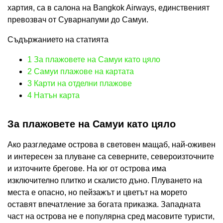
хартия, са в салона на Bangkok Airways, единственият
превозвач от Суварнапуми до Самуи.
Съдържанието на статията
1
За плажовете на Самуи като цяло
2
Самуи плажове на картата
3
Карти на отделни плажове
4
Натън карта
За плажовете на Самуи като цяло
Ако разгледаме острова в световен мащаб, най-оживен
и интересен за плуване са северните, североизточните
и източните брегове. На юг от острова има
изключително плитко и скалисто дъно. Плуването на
места е опасно, но пейзажът и цветът на морето
оставят впечатление за богата приказка. Западната
част на острова не е популярна сред масовите туристи,