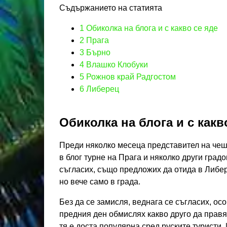
Съдържанието на статията
1
Обиколка на блога и с какво се яде
2
Прага
3
Бърно
4
Влашко Клобуки
5
Рожнов край Радгостом
6
Либерец
Обиколка на блога и с какв
Преди няколко месеца представител на чешк
в блог турне на Прага и няколко други градо
съгласих, също предложих да отида в Либере
но вече само в града.
Без да се замисля, веднага се съгласих, ос
предния ден обмислях какво друго да правя
тя е доста популярна сред руските туристи.