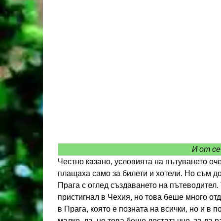
И от се
Честно казано, условията на пътуването оче
плащаха само за билети и хотели. Но съм до
Прага с оглед създаването на пътеводител. 
пристигнал в Чехия, но това беше много отд
в Прага, която е позната на всички, но и в 
малко, да, но това беше достатъчно, за да 