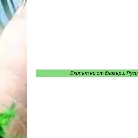
Екипът ни от блогъри: Руси