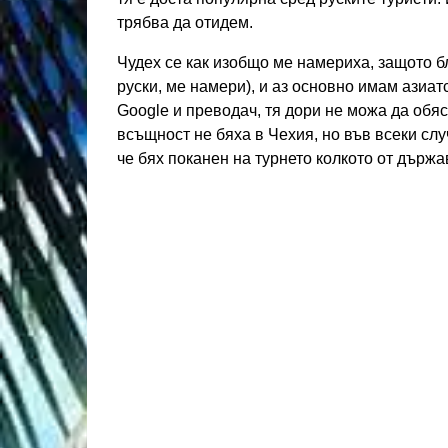
трябва да отидем.
Чудех се как изобщо ме намериха, защото бл
руски, ме намери), и аз основно имам азиат
Google и преводач, тя дори не можа да обя
всъщност не бяха в Чехия, но във всеки слу
че бях поканен на турнето колкото от държа