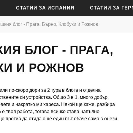
СТАТИИ ЗА ИСПАНИЯ
СТАТИИ ЗА ГЕ
ешкия блог - Прага, Бърно, Клобуки и Рожнов
СТАТИИ ЗА АЛИКАНТЕ
СТАТИИ ЗА БАДЕН-Б
ИЯ БЛОГ - ПРАГА,
СТАТИИ ЗА БАРСЕЛОНА
СТАТИИ ЗА БЕРЛИН
СТАТИИ ЗА МАДРИД
СТАТИИ ЗА КЬОЛН
КИ И РОЖНОВ
СТАТИИ ЗА СЕВИЛЯ
СТАТИИ ЗА ДРЕЗДЕН
СТАТИИ ЗА ВАЛЕНСИЯ
СТАТИИ ЗА ФРАНКФУ
или по-скоро дори за 2 тура в блога и отделна
СТАТИИ ЗА ХАМБУРГ
ствените си устройства. Общо 3 в 1, много добър.
ете и накратко ми хареса. Някой ще каже, разбира
СТАТИИ ЗА МЮНХЕН
ва е твоя работа, тогава всичко става напълно
що против да отида още един път обаче само в онези