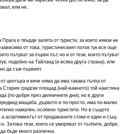
иал, или не.
 Прага е твърде залята от туристи, за които някои не
Независимо от това, туристическият поток тук все още
оито пътуват за първи път, но и от тези, които пътуват
тук, подобно на Тайланд (и всяка друга страна), или
тно да съм първият.
от центъра и вече няма да има такава тълпа от
а Стария градски площад (най-важното) той наистина
да (по-добре през делничните дни), но в други
предвид мащаба, дървото е по-просто, има по-малко
чително намален, особено туристите. Но в същото
 а асортиментът от продаваните стоки е един и същ:
.н. Затова тези, които се уморяват от тълпите, добре,
 да бъде много различна.