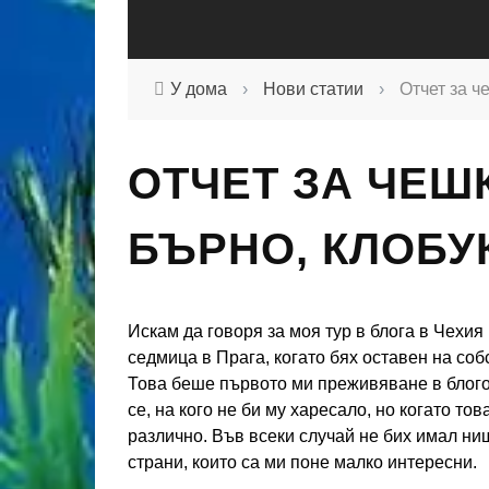
У дома
›
Нови статии
›
Отчет за ч
ОТЧЕТ ЗА ЧЕШК
БЪРНО, КЛОБУ
Искам да говоря за моя тур в блога в Чехия 
седмица в Прага, когато бях оставен на соб
Това беше първото ми преживяване в блогов
се, на кого не би му харесало, но когато то
различно. Във всеки случай не бих имал ни
страни, които са ми поне малко интересни.