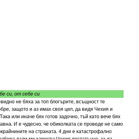
бе си, от себе си
видно не бяха за топ блогърите, всъщност те
бре, защото и аз имах своя цел, да видя Чехия и
Така или иначе бях готов задочно, тъй като вече бях
авна. И е чудесно, че обиколката се проведе не само
покрайнините на страната. 4 дни е катастрофално
разбера дали ми харесва Чехия достатъчно, за да