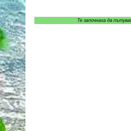
Те започнаха да пътув