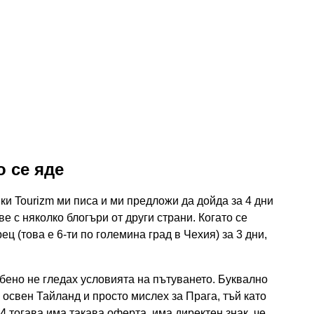
о се яде
и Tourizm ми писа и ми предложи да дойда за 4 дни
ве с няколко блогъри от други страни. Когато се
ц (това е 6-ти по големина град в Чехия) за 3 дни,
обено не гледах условията на пътуването. Буквално
 освен Тайланд и просто мислех за Прага, тъй като
 И тогава има такава оферта, има директен знак, че