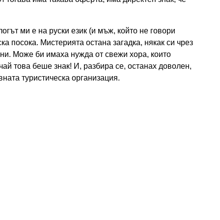
огът ми е на руски език (и мъж, който не говори
ска посока. Мистерията остана загадка, някак си чрез
сни. Може би имаха нужда от свежи хора, които
чай това беше знак! И, разбира се, останах доволен,
вната туристическа организация.