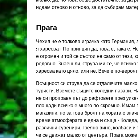
идвам отново и отново, за да събирам матер
Прага
Чехия не е толкова играчка като Германия, а
я харесват. По принцип да, това е, така е. 
е огромен и той се състои не само от тези, к
редовно. Знаеш ли, струва ми се, че всичко 
харесва като цяло, или не. Вече е по-вероя
Всъщност си струва да се отдалечите малко 
туристи. Вземете същите коледни пазари. Н
не си проправя път до рафтовете през уикен
площади всичко е много по-скромно. Имам 
магазини, но за това броят на хората е зна
време атмосферата е една и съща - Коледа,
различни сувенири, греяно вино, колбаси и т
че се движат малко от центъра. Прага може