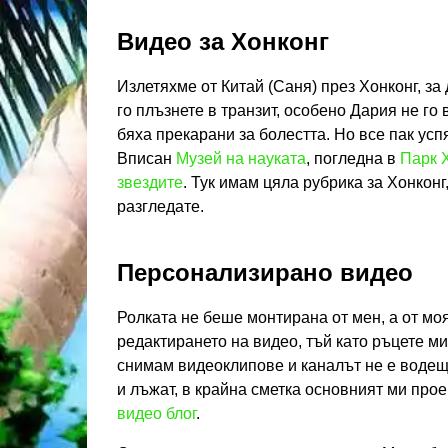
Видео за Хонконг
Излетяхме от Китай (Саня) през Хонконг, за
го плъзнете в транзит, особено Дария не го 
бяха прекарани за болестта. Но все пак усп
Вписан
Музей на науката
, погледна в
Парк Х
звездите
. Тук имам цяла рубрика за Хонконг
разгледате.
Персонализирано видео
Ролката не беше монтирана от мен, а от мо
редактирането на видео, тъй като ръцете ми
снимам видеоклипове и каналът не е водещ.
и лъжат, в крайна сметка основният ми проек
видео блог
.