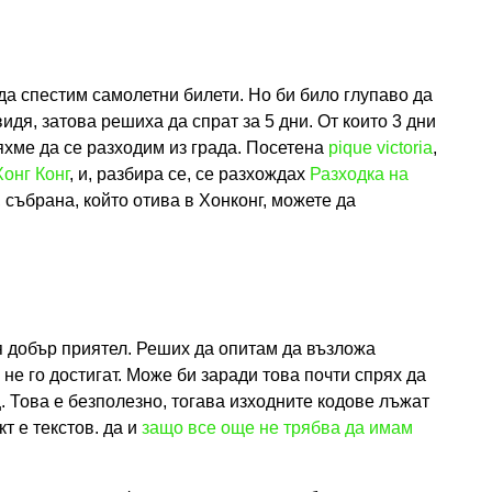
 да спестим самолетни билети. Но би било глупаво да
видя, затова решиха да спрат за 5 дни. От които 3 дни
яхме да се разходим из града. Посетена
pique victoria
,
онг Конг
, и, разбира се, се разхождах
Разходка на
, събрана, който отива в Хонконг, можете да
я добър приятел. Реших да опитам да възложа
 не го достигат. Може би заради това почти спрях да
 Това е безполезно, тогава изходните кодове лъжат
т е текстов. да и
защо все още не трябва да имам