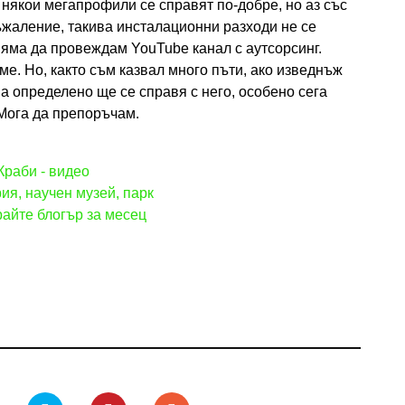
 някои мегапрофили се справят по-добре, но аз със
съжаление, такива инсталационни разходи не се
 няма да провеждам YouTube канал с аутсорсинг.
ме. Но, както съм казвал много пъти, ако изведнъж
ва определено ще се справя с него, особено сега
 Мога да препоръчам.
Краби - видео
рия, научен музей, парк
райте блогър за месец