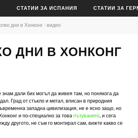
СТАТИИ ЗА ИСПАНИЯ
СТАТИИ ЗА ГЕ
лко дни в Хонконг - видео
СТАТИИ ЗА АЛИКАНТЕ
СТАТИИ ЗА БАДЕН-Б
О ДНИ В ХОНКОНГ
СТАТИИ ЗА БАРСЕЛОНА
СТАТИИ ЗА БЕРЛИН
СТАТИИ ЗА МАДРИД
СТАТИИ ЗА КЬОЛН
СТАТИИ ЗА СЕВИЛЯ
СТАТИИ ЗА ДРЕЗДЕН
СТАТИИ ЗА ВАЛЕНСИЯ
СТАТИИ ЗА ФРАНКФУ
 знам дали бих могъл да живея там, но понякога да
СТАТИИ ЗА ХАМБУРГ
ал. Град от стъкло и метал, вписан в природния
съвременна западна цивилизация, не е ясно защо, но
СТАТИИ ЗА МЮНХЕН
 Хонконг и по-специално за това
пътуването
, и сега
ежду другото, не съм го монтирал сам, вижте какво се