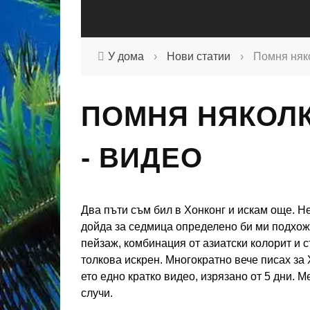
У дома
›
Нови статии
›
Помня няко
ПОМНЯ НЯКОЛК
- ВИДЕО
Два пъти съм бил в Хонконг и искам още. Не
дойда за седмица определено би ми подхожд
пейзаж, комбинация от азиатски колорит и 
толкова искрен. Многократно вече писах за
ето едно кратко видео, изрязано от 5 дни. М
случи.