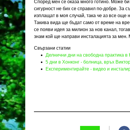
Според мен се оказа много готино. Може би
сигурност не бих се справил по-добре. За 
изплащат в моя случай, така че аз все още
Такива вида ще бъдат само от време на вре
се появи идея за милион за нов канал, тога
знам кой ще направи инсталацията за мен.
Свързани статии
Делнични дни на свободна практика в 
5 дни в Хонконг - болница, връх Викто
Експериментирайте - видео и инстали