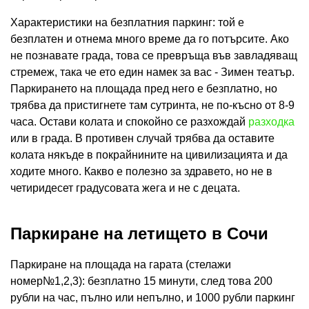
Характеристики на безплатния паркинг: той е
безплатен и отнема много време да го потърсите. Ако
не познавате града, това се превръща във завладяващ
стремеж, така че ето един намек за вас - Зимен театър.
Паркирането на площада пред него е безплатно, но
трябва да пристигнете там сутринта, не по-късно от 8-9
часа. Остави колата и спокойно се разхождай
разходка
или в града. В противен случай трябва да оставите
колата някъде в покрайнините на цивилизацията и да
ходите много. Какво е полезно за здравето, но не в
четиридесет градусовата жега и не с децата.
Паркиране на летището в Сочи
Паркиране на площада на гарата (стелажи
номер№1,2,3): безплатно 15 минути, след това 200
рубли на час, пълно или непълно, и 1000 рубли паркинг