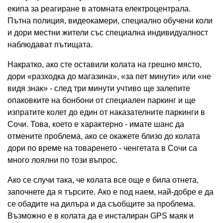
екипа за реагиране в атомната електроцентрала.
Пътна полиция, видеокамери, специално обучени коли
и дори местни жители със специална индивидуалност
наблюдават пътищата.
Накратко, ако сте оставили колата на грешно място,
дори «разходка до магазина», «за пет минути» или «не
видя знак» - след три минути учтиво ще залепите
опаковките на бонбони от специален паркинг и ще
изпратите колет до един от наказателните паркинги в
Сочи. Това, което е характерно - имате шанс да
отмените проблема, ако се окажете близо до колата
дори по време на товаренето - ченгетата в Сочи са
много лоялни по този въпрос.
Ако се случи така, че колата все още е била отнета,
започнете да я търсите. Ако е под наем, най-добре е да
се обадите на дилъра и да съобщите за проблема.
Възможно е в колата да е инсталиран GPS маяк и