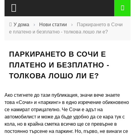
У дома
›
Нови статии
›
Паркирането в Сочи
е платено и безплатно - толкова лошо ли е?
ПАРКИРАНЕТО В СОЧИ Е
ПЛАТЕНО И БЕЗПЛАТНО -
ТОЛКОВА ЛОШО ЛИ Е?
Ако стигнете до тази публикация, значи вече знаете
това «Сочи» и «паркинг» в едно изречение обикновено
се намират отрицателно. Че Сочи е адът на
автомобилист и може да бъде удобно да се кара тук с
кола, но в крайна сметка всичко ще се превърне в
постоянно търсене на паркинг. Но, първо, не винаги се