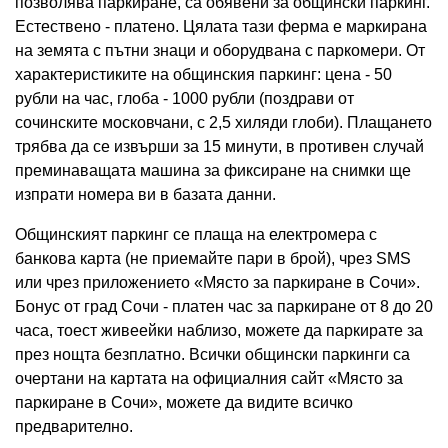
позволява паркиране, са обявени за общински паркинг.
Естествено - платено. Цялата тази ферма е маркирана
на земята с пътни знаци и оборудвана с паркомери. От
характеристиките на общинския паркинг: цена - 50
рубли на час, глоба - 1000 рубли (поздрави от
сочинските московчани, с 2,5 хиляди глоби). Плащането
трябва да се извърши за 15 минути, в противен случай
преминаващата машина за фиксиране на снимки ще
изпрати номера ви в базата данни.
Общинският паркинг се плаща на електромера с
банкова карта (не приемайте пари в брой), чрез SMS
или чрез приложението «Място за паркиране в Сочи».
Бонус от град Сочи - платен час за паркиране от 8 до 20
часа, тоест живеейки наблизо, можете да паркирате за
през нощта безплатно. Всички общински паркинги са
очертани на картата на официалния сайт «Място за
паркиране в Сочи», можете да видите всичко
предварително.