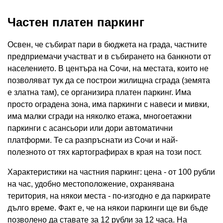
Частен платен паркинг
Освен, че събират пари в бюджета на града, частните
предприемачи участват и в събирането на банкноти от
населението. В центъра на Сочи, на местата, които не
позволяват тук да се построи жилищна сграда (земята
е златна там), се организира платен паркинг. Има
просто оградена зона, има паркинги с навеси и мивки,
има малки сгради на няколко етажа, многоетажни
паркинги с асансьори или дори автоматични
платформи. Те са разпръснати из Сочи и най-
полезното от тях картографирах в края на този пост.
Характеристики на частния паркинг: цена - от 100 рубли
на час, удобно местоположение, охранявана
територия, на някои места - по-изгодно е да паркирате
дълго време. Факт е, че на някои паркинги ще ви бъде
позволено да ставате за 12 рубли за 12 часа. На