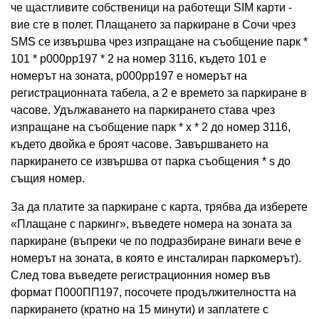
че щастливите собственици на работещи SIM карти -
вие сте в полет. Плащането за паркиране в Сочи чрез
SMS се извършва чрез изпращане на съобщение парк *
101 * p000pp197 * 2 на номер 3116, където 101 е
номерът на зоната, p000pp197 е номерът на
регистрационната табела, а 2 е времето за паркиране в
часове. Удължаването на паркирането става чрез
изпращане на съобщение парк * x * 2 до номер 3116,
където двойка е броят часове. Завършването на
паркирането се извършва от парка съобщения * s до
същия номер.
За да платите за паркиране с карта, трябва да изберете
«Плащане с паркинг», въведете номера на зоната за
паркиране (въпреки че по подразбиране винаги вече е
номерът на зоната, в която е инсталиран паркомерът).
След това въведете регистрационния номер във
формат П000ПП197, посочете продължителността на
паркирането (кратно на 15 минути) и заплатете с