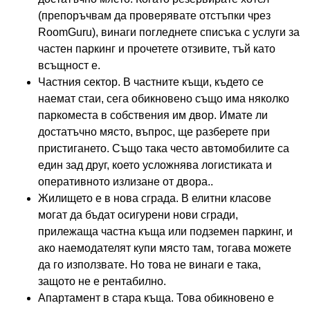
(препоръчвам да проверявате отстъпки чрез
RoomGuru), винаги погледнете списъка с услуги за
частен паркинг и прочетете отзивите, тъй като
всъщност е.
Частния сектор. В частните къщи, където се
наемат стаи, сега обикновено също има няколко
паркоместа в собствения им двор. Имате ли
достатъчно място, въпрос, ще разберете при
пристигането. Също така често автомобилите са
един зад друг, което усложнява логистиката и
оперативното излизане от двора..
Жилището е в нова сграда. В елитни класове
могат да бъдат осигурени нови сгради,
прилежаща частна къща или подземен паркинг, и
ако наемодателят купи място там, тогава можете
да го използвате. Но това не винаги е така,
защото не е рентабилно.
Апартамент в стара къща. Това обикновено е