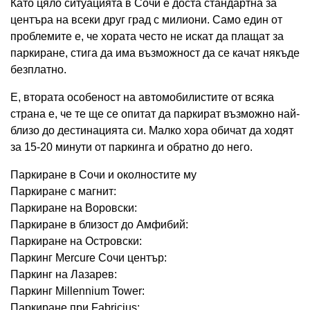
Като цяло ситуацията в Сочи е доста стандартна за
центъра на всеки друг град с милиони. Само един от
проблемите е, че хората често не искат да плащат за
паркиране, стига да има възможност да се качат някъде
безплатно.
Е, втората особеност на автомобилистите от всяка
страна е, че те ще се опитат да паркират възможно най-
близо до дестинацията си. Малко хора обичат да ходят
за 15-20 минути от паркинга и обратно до него.
Паркиране в Сочи и околностите му
Паркиране с магнит:
Паркиране на Воровски:
Паркиране в близост до Амфибий:
Паркиране на Островски:
Паркинг Mercure Сочи център:
Паркинг на Лазарев:
Паркинг Millennium Tower:
Паркиране при Fabricius: