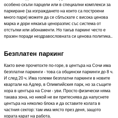
особено скъпи парцели или в специални комплекси за
паркиране (за изграждането на които са построени
много пари) можете да се сблъскате с висока ценова
марка и дори някакъв ценоразпис със система от
отстъпки или абонаменти. Но такъв паркинг често е
празен поради нездравословната си ценова политика..
Безплатен паркинг
Както вече прочетохте по-горе, в центъра на Сочи има
безплатни паркинги - това са общински паркинги до 8 ч.
И след 20 ч. Има големи безплатни паркинги в новите
квартали на Адлер, в Олимпийския парк, но за същите
хора в центъра на Сочи - уви. Просто физически няма
такава зона, но никой не ви притеснява да напуснете
центъра на няколко блока и да оставите колата в
частния сектор: там има място през деня, защото
хората карат на работа.