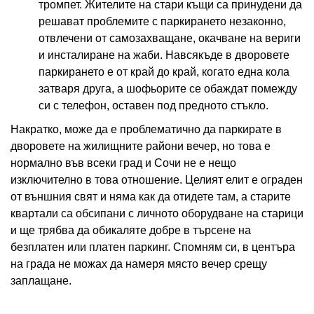
тромпет. Жителите на стари къщи са принудени да
решават проблемите с паркирането незаконно,
отвлечени от самозахващане, окачване на вериги
и инсталиране на жаби. Навсякъде в дворовете
паркирането е от край до край, когато една кола
затваря друга, а шофьорите се обаждат помежду
си с телефон, оставен под предното стъкло.
Накратко, може да е проблематично да паркирате в
дворовете на жилищните райони вечер, но това е
нормално във всеки град и Сочи не е нещо
изключително в това отношение. Целият елит е ограден
от външния свят и няма как да отидете там, а старите
квартали са обсипани с личното оборудване на старици
и ще трябва да обикаляте добре в търсене на
безплатен или платен паркинг. Спомням си, в центъра
на града не можах да намеря място вечер срещу
заплащане.