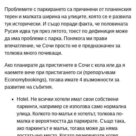
Проблемите с паркирането са причинени от планинския
терен и малката ширина на улиците, която се е развила
тук исторически. И също поради факта, че половината
Русия идва тук през лятото, тоест по дефиниция може
да има проблеми с парка. Понякога ми прави
впечатление, че Сочи просто не е предназначен за
толкова много почиващи.
Ако планирате да пристигнете в Сочи с кола или да я
наемете вече при пристигането си (препоръчвам
Economybookings), тогава имате 4 възможности за
развитие на събития.
Hotel. Не всички хотели имат свои собствени
паркинги, например се използва само нормална
улица. Колкото по-малък е хотелът, толкова по-
малка е вероятността да паркирате. Също така,
ако паркингът е малък, тогава може да няма
достатъчно място. Когато резервирате хотел