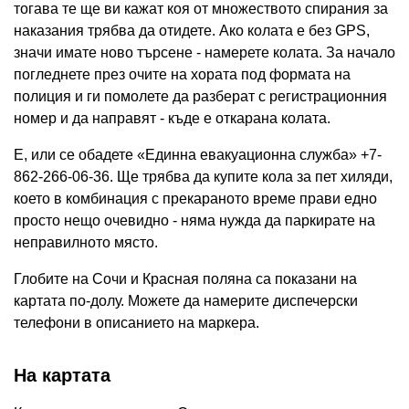
тогава те ще ви кажат коя от множеството спирания за
наказания трябва да отидете. Ако колата е без GPS,
значи имате ново търсене - намерете колата. За начало
погледнете през очите на хората под формата на
полиция и ги помолете да разберат с регистрационния
номер и да направят - къде е откарана колата.
Е, или се обадете «Единна евакуационна служба» +7-
862-266-06-36. Ще трябва да купите кола за пет хиляди,
което в комбинация с прекараното време прави едно
просто нещо очевидно - няма нужда да паркирате на
неправилното място.
Глобите на Сочи и Красная поляна са показани на
картата по-долу. Можете да намерите диспечерски
телефони в описанието на маркера.
На картата