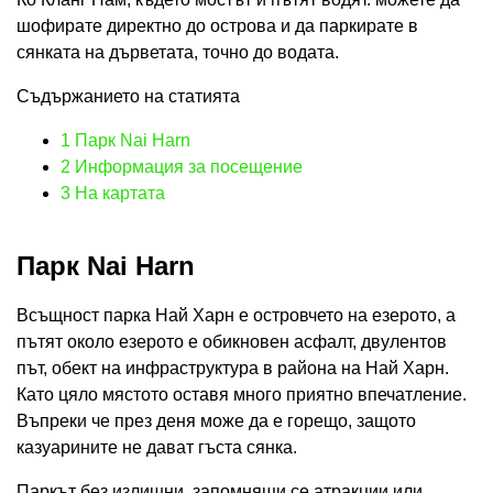
шофирате директно до острова и да паркирате в
сянката на дърветата, точно до водата.
Съдържанието на статията
1
Парк Nai Harn
2
Информация за посещение
3
На картата
Парк Nai Harn
Всъщност парка Най Харн е островчето на езерото, а
пътят около езерото е обикновен асфалт, двулентов
път, обект на инфраструктура в района на Най Харн.
Като цяло мястото оставя много приятно впечатление.
Въпреки че през деня може да е горещо, защото
казуарините не дават гъста сянка.
Паркът без излишни, запомнящи се атракции или