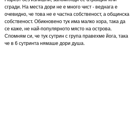
сгради. На места дори не е много чист - веднага е
очевидно, че това не е частна собственост, а общинска
собственост. Обикновено тук има малко хора, така да
се каже, не най-популярното място на острова.
Спомням си, че тук сутрин с група правехме йога, така
че в 6 сутринта нямаше дори душа.