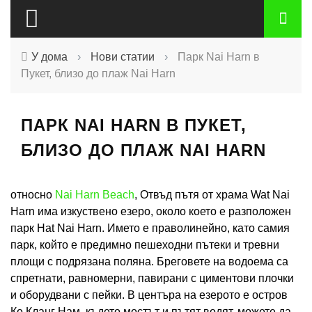
У дома
›
Нови статии
›
Парк Nai Harn в
Пукет, близо до плаж Nai Harn
ПАРК NAI HARN В ПУКЕТ,
БЛИЗО ДО ПЛАЖ NAI HARN
относно
Nai Harn Beach
, Отвъд пътя от храма Wat Nai
Harn има изкуствено езеро, около което е разположен
парк Hat Nai Harn. Името е праволинейно, като самия
парк, който е предимно пешеходни пътеки и тревни
площи с подрязана поляна. Бреговете на водоема са
спретнати, равномерни, павирани с циментови плочки
и оборудвани с пейки. В центъра на езерото е остров
Ко Кланг Нам, където мостът и пътят водят. можете да