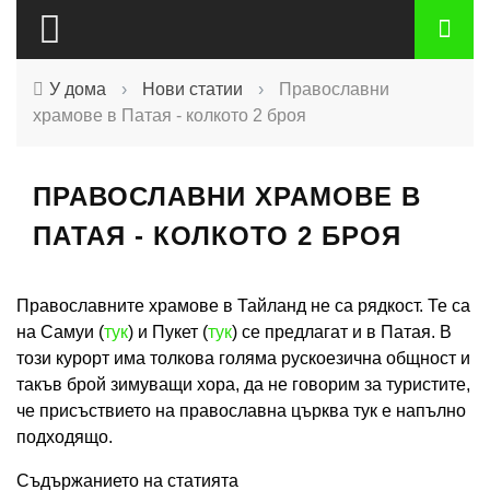
У дома
›
Нови статии
›
Православни
храмове в Патая - колкото 2 броя
ПРАВОСЛАВНИ ХРАМОВЕ В
ПАТАЯ - КОЛКОТО 2 БРОЯ
Православните храмове в Тайланд не са рядкост. Те са
на Самуи (
тук
) и Пукет (
тук
) се предлагат и в Патая. В
този курорт има толкова голяма рускоезична общност и
такъв брой зимуващи хора, да не говорим за туристите,
че присъствието на православна църква тук е напълно
подходящо.
Съдържанието на статията