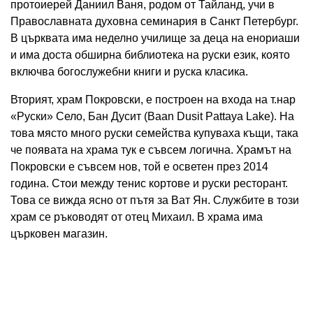
протоиерей Даниил Ваня, родом от Тайланд, учи в
Православната духовна семинария в Санкт Петербург.
В църквата има неделно училище за деца на енориаши
и има доста обширна библиотека на руски език, която
включва богослужебни книги и руска класика.
Вторият, храм Покровски, е построен на входа на т.нар
«Руски» Село, Бан Дусит (Baan Dusit Pattaya Lake). На
това място много руски семейства купуваха къщи, така
че появата на храма тук е съвсем логична. Храмът на
Покровски е съвсем нов, той е осветен през 2014
година. Стои между тенис кортове и руски ресторант.
Това се вижда ясно от пътя за Ват Ян. Службите в този
храм се ръководят от отец Михаил. В храма има
църковен магазин.