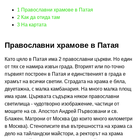
1
Православни храмове в Патая
2
Как да отида там
3
На картата
Православни храмове в Патая
Като цяло в Патая има 2 православни църкви. Но един
от тях се намира извън града. Вторият или по-точно
първият построен в Патая и единственият в града е
храмът на всички светии. Сградата на храма е бяла,
двуетажна, с малка камбанария. На много малка площ
има храм. Църквата съдържа някои православни
светилища - чудотворно изображение, частици от
мощите на св. Апостол Андрей Първозвани и св.
Блажен. Матрони от Москва (до които много километри
в Москва). Стенописите във вътрешността на храма са
дело на тайландски майстори, а ректорът на храма