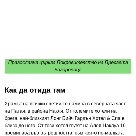
Православна църква Покровителство на Пресвета
Богородица
Как да отида там
Храмът на всички светии се намира в северната част
на Патая, в района Накля. От големите хотели на
брега, най-близкият Лонг Бийч Гардън Хотел & Спа е
близо до него. От този хотел пътят на Алея Наклуа 16
преминава във вътрешността, към която по-малката