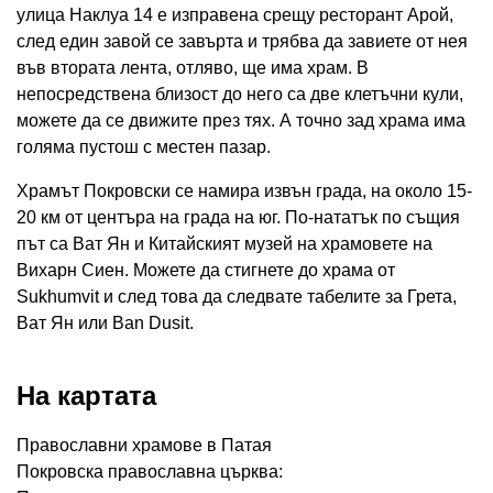
улица Наклуа 14 е изправена срещу ресторант Арой,
след един завой се завърта и трябва да завиете от нея
във втората лента, отляво, ще има храм. В
непосредствена близост до него са две клетъчни кули,
можете да се движите през тях. А точно зад храма има
голяма пустош с местен пазар.
Храмът Покровски се намира извън града, на около 15-
20 км от центъра на града на юг. По-нататък по същия
път са Ват Ян и Китайският музей на храмовете на
Вихарн Сиен. Можете да стигнете до храма от
Sukhumvit и след това да следвате табелите за Грета,
Ват Ян или Ban Dusit.
На картата
Православни храмове в Патая
Покровска православна църква: