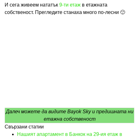
И сега живеем нататък
9-ти етаж
в етажната
собственост. Прегледите станаха много по-лесни 🙂
Далеч можете да видите Bayok Sky и предишната ни
етажна собственост
Свързани статии
Нашият апартамент в Банкок на 29-ия етаж в