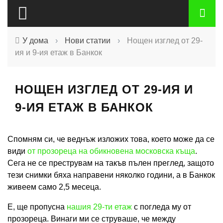
У дома
›
Нови статии
›
Нощен изглед от 29-
ия и 9-ия етаж в Банкок
НОЩЕН ИЗГЛЕД ОТ 29-ИЯ И
9-ИЯ ЕТАЖ В БАНКОК
Спомням си, че веднъж изложих това, което може да се
види
от прозореца на обикновена московска къща
.
Сега не се преструвам на такъв пълен преглед, защото
тези снимки бяха направени няколко години, а в Банкок
живеем само 2,5 месеца.
Е, ще пропусна
нашия 29-ти етаж
с погледа му от
прозореца. Винаги ми се струваше, че между