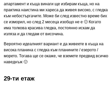
апартамент и къща винаги ще избирам къща, но на
практика наистина ми хареса да живея високо, с гледка
към небостъргачите. Може би след известно време бих
се изморил, но след 2 месеца изобщо не е 🙂 Когато
има толкова красива гледка, постоянно искам да
изляза и да гледам от височина.
Вероятно идеалният вариант е да живеете в къща на
висока планина с гледка към планините / езерото /
морето. Тогава ще се окаже, че вземете предвид всичко
наведнъж 🙂
29-ти етаж