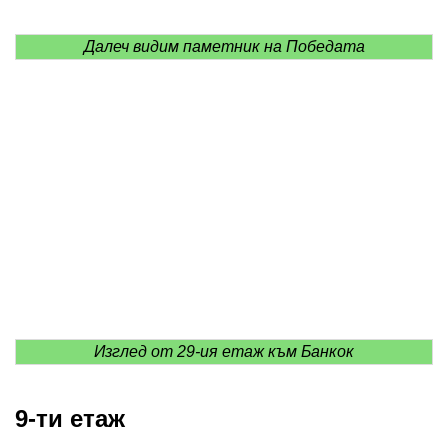
Далеч видим паметник на Победата
Изглед от 29-ия етаж към Банкок
9-ти етаж