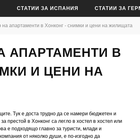
СТАТИИ ЗА ИСПАНИЯ
СТАТИИ ЗА ГЕ
 на апартаменти в Хонконг - снимки и цени на жилищата
СТАТИИ ЗА АЛИКАНТЕ
СТАТИИ ЗА БАДЕН-Б
А АПАРТАМЕНТИ В
СТАТИИ ЗА БАРСЕЛОНА
СТАТИИ ЗА БЕРЛИН
СТАТИИ ЗА МАДРИД
СТАТИИ ЗА КЬОЛН
МКИ И ЦЕНИ НА
СТАТИИ ЗА СЕВИЛЯ
СТАТИИ ЗА ДРЕЗДЕН
СТАТИИ ЗА ВАЛЕНСИЯ
СТАТИИ ЗА ФРАНКФУ
СТАТИИ ЗА ХАМБУРГ
ащите. Тук е доста трудно да се намери бюджетен и
СТАТИИ ЗА МЮНХЕН
а престой в Хонконг са легло в хостел в хостел или
това е подходящо главно за туристи, млади и
компания от няколко души, е по-изгодно да