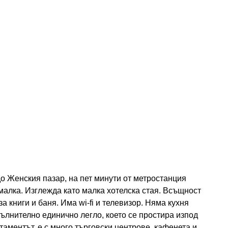
о Женския пазар, на пет минути от метростанция
алка. Изглежда като малка хотелска стая. Всъщност
 книги и баня. Има wi-fi и телевизор. Няма кухня
ълнително единично легло, което се простира изпод
таментът, е с много търговски центрове, кафенета и