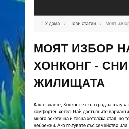
У дома
›
Нови статии
›
Моят избор
МОЯТ ИЗБОР Н
ХОНКОНГ - СНИ
ЖИЛИЩАТА
Както знаете, Хонконг е скъп град за пътув
комфортен хотел. Най-достъпните варианти з
много аскетична и тесна хотелска стая, но 
небрежни. Ако пътувате със семейство или 