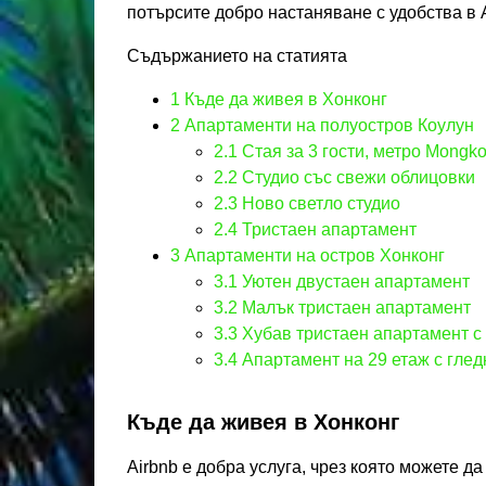
потърсите добро настаняване с удобства в A
Съдържанието на статията
1
Къде да живея в Хонконг
2
Апартаменти на полуостров Коулун
2.1
Стая за 3 гости, метро Mongk
2.2
Студио със свежи облицовки
2.3
Ново светло студио
2.4
Тристаен апартамент
3
Апартаменти на остров Хонконг
3.1
Уютен двустаен апартамент
3.2
Малък тристаен апартамент
3.3
Хубав тристаен апартамент с 
3.4
Апартамент на 29 етаж с глед
Къде да живея в Хонконг
Airbnb е добра услуга, чрез която можете д