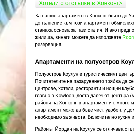
Хотели с отстъпки в Хонконг>
За нашия апартамент в Хонконг близо до Уан
допълнение към този апартамент обмислихме
станаха основа за тази статия. И ако предпо
жилища, винаги можете да използвате
Room
резервация.
Апартаменти на полуостров Коу
Полуостров Коулун е туристическият център
Почитателите на пазаруването трябва да с
центрове, хотели, ресторанти и нощни клуб
главно в Kowloon, доста далеч от центъра (
райони на Хонконг, в апартаменти с много
апартамент може да бъде чист, удобен, у д
необходимо за живота. Включително кухня и
Районът Йордан на Коулун се отличава с пл