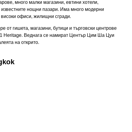
арове, много малки магазини, евтини хотели,
са известните нощни пазари. Има много модерни
, високи офиси, жилищни сгради.
оре от гишета, магазини, бутици и търговски центрове
881 Heritage. Веднага се намират Център Цим Ша Цуи
леята на открито.
gkok