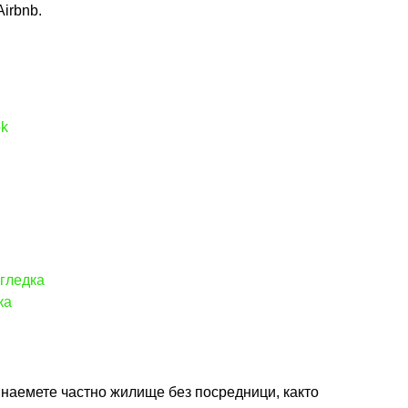
irbnb.
ok
гледка
ка
а наемете частно жилище без посредници, както