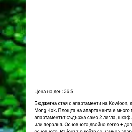
Цена на ден: 36 $
Бюджетна стая с апартаменти на Kowloon, д
Mong Kok. Площта на апартамента е много м
апартаментът съдържа само 2 легла, шкаф за
или пералня. Основното двойно легло + доп
основното. Районът, в който се намира апар