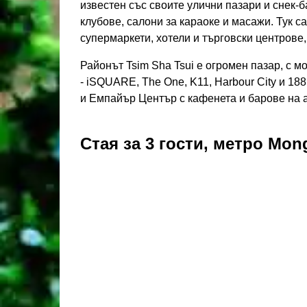
известен със своите улични пазари и снек-б
клубове, салони за караоке и масажи. Тук 
супермаркети, хотели и търговски центрове
Районът Tsim Sha Tsui е огромен пазар, с м
- iSQUARE, The One, K11, Harbour City и 1
и Емпайър Център с кафенета и барове на а
Стая за 3 гости, метро Mon