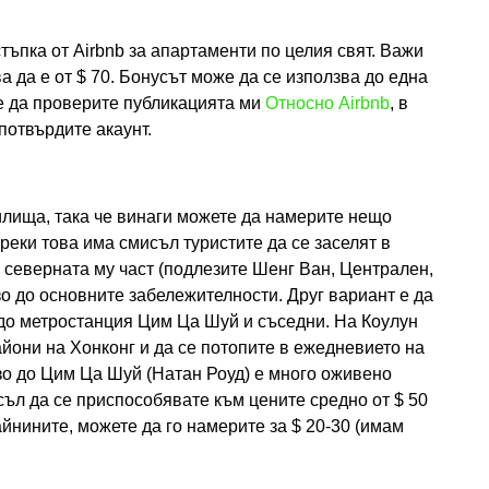
тъпка от Airbnb за апартаменти по целия свят. Важи
 да е от $ 70. Бонусът може да се използва до една
те да проверите публикацията ми
Относно Airbnb
, в
 потвърдите акаунт.
илища, така че винаги можете да намерите нещо
реки това има смисъл туристите да се заселят в
в северната му част (подлезите Шенг Ван, Централен,
зо до основните забележителности. Друг вариант е да
 до метростанция Цим Ца Шуй и съседни. На Коулун
айони на Хонконг и да се потопите в ежедневието на
зо до Цим Ца Шуй (Натан Роуд) е много оживено
ъл да се приспособявате към цените средно от $ 50
райнините, можете да го намерите за $ 20-30 (имам