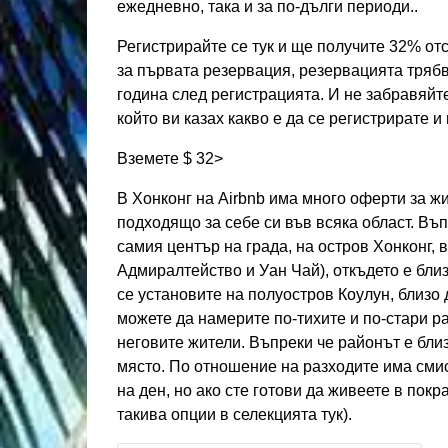
ежедневно, така и за по-дълги периоди..
Регистрирайте се тук и ще получите 32% отс
за първата резервация, резервацията трябва
година след регистрацията. И не забравяй
който ви казах какво е да се регистрирате и
Вземете $ 32>
В Хонконг на Airbnb има много оферти за ж
подходящо за себе си във всяка област. Въп
самия център на града, на остров Хонконг, 
Адмиралтейство и Уан Чай), откъдето е бли
се установите на полуостров Коулун, близо
можете да намерите по-тихите и по-стари р
неговите жители. Въпреки че районът е бли
място. По отношение на разходите има смис
на ден, но ако сте готови да живеете в пок
такива опции в селекцията тук).