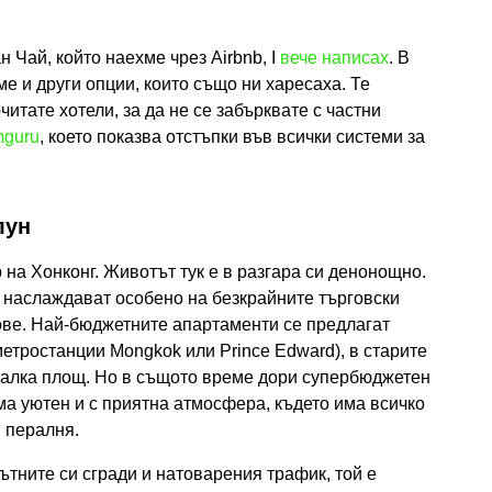
 Чай, който наехме чрез Airbnb, I
вече написах
. В
 и други опции, които също ни харесаха. Те
читате хотели, за да не се забърквате с частни
guru
, което показва отстъпки във всички системи за
лун
 на Хонконг. Животът тук е в разгара си денонощно.
е наслаждават особено на безкрайните търговски
ове. Най-бюджетните апартаменти се предлагат
метростанции Mongkok или Prince Edward), в старите
 малка площ. Но в същото време дори супербюджетен
ома уютен и с приятна атмосфера, където има всичко
 пералня.
ътните си сгради и натоварения трафик, той е