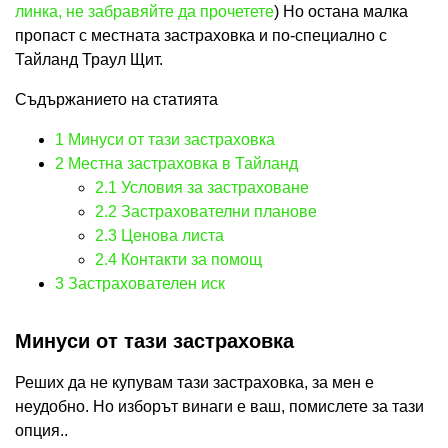
линка, не забравяйте да прочетете
) Но остана малка
пропаст с местната застраховка и по-специално с
Тайланд Траул Щит.
Съдържанието на статията
1
Минуси от тази застраховка
2
Местна застраховка в Тайланд
2.1
Условия за застраховане
2.2
Застрахователни планове
2.3
Ценова листа
2.4
Контакти за помощ
3
Застрахователен иск
Минуси от тази застраховка
Реших да не купувам тази застраховка, за мен е
неудобно. Но изборът винаги е ваш, помислете за тази
опция..