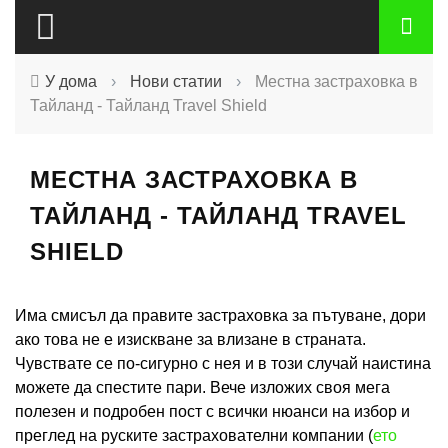
У дома
›
Нови статии
›
Местна застраховка в
Тайланд - Тайланд Travel Shield
МЕСТНА ЗАСТРАХОВКА В
ТАЙЛАНД - ТАЙЛАНД TRAVEL
SHIELD
Има смисъл да правите застраховка за пътуване, дори
ако това не е изискване за влизане в страната.
Чувствате се по-сигурно с нея и в този случай наистина
можете да спестите пари. Вече изложих своя мега
полезен и подробен пост с всички нюанси на избор и
преглед на руските застрахователни компании (
ето