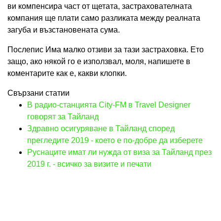
ви компенсира част от щетата, застрахователната
компания ще плати само разликата между реалната
загуба и възстановената сума.
Послепис Има малко отзиви за тази застраховка. Ето
защо, ако някой го е използвал, моля, напишете в
коментарите как е, какви клопки.
Свързани статии
В радио-станцията City-FM в Travel Designer
говорят за Тайланд
Здравно осигуряване в Тайланд според
прегледите 2019 - което е по-добре да изберете
Руснаците имат ли нужда от виза за Тайланд през
2019 г. - всичко за визите и печати