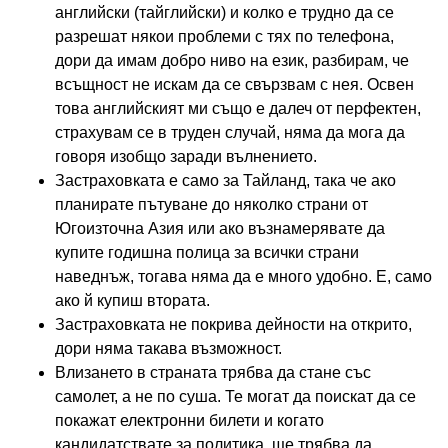
английски (тайглийски) и колко е трудно да се
разрешат някои проблеми с тях по телефона,
дори да имам добро ниво на език, разбирам, че
всъщност не искам да се свързвам с нея. Освен
това английският ми също е далеч от перфектен,
страхувам се в труден случай, няма да мога да
говоря изобщо заради вълнението.
Застраховката е само за Тайланд, така че ако
планирате пътуване до няколко страни от
Югоизточна Азия или ако възнамерявате да
купите годишна полица за всички страни
наведнъж, тогава няма да е много удобно. Е, само
ако й купиш втората.
Застраховката не покрива дейности на открито,
дори няма такава възможност.
Влизането в страната трябва да стане със
самолет, а не по суша. Те могат да поискат да се
покажат електронни билети и когато
кандидатствате за политика, ще трябва да