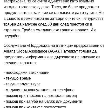
застраховка, тя се счита единствено като взаимно
изгодна търговска сделка. Тоест, ви беше предложен
продукт с отстъпка и вие се съгласихте да го купите. Но
в същото време никой не затваря очите си, че туристът
трябва да напусне след 60 дни след престоя си в
страната. Трябва «медицинска гранична рана». И е
неудобно.
Обслужване «Поддръжка на пътници» предоставени от
Allianz Global Assistance (AGA). Пътникът трябва да
предостави информация за държавата на влизане от
следния характер:
- необходими ваксинации
- текущо време
- текущ валутен курс
- медицинска консултация по телефона
- помощ при търсене на лекарска помощ
- помощ при загуба на багаж или документи
- помощ при контакт с посолството