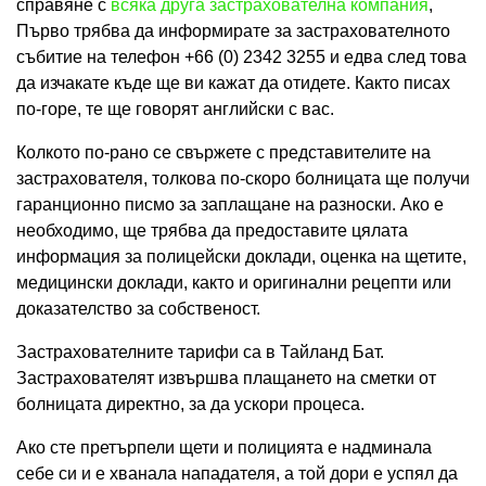
справяне с
всяка друга застрахователна компания
,
Първо трябва да информирате за застрахователното
събитие на телефон +66 (0) 2342 3255 и едва след това
да изчакате къде ще ви кажат да отидете. Както писах
по-горе, те ще говорят английски с вас.
Колкото по-рано се свържете с представителите на
застрахователя, толкова по-скоро болницата ще получи
гаранционно писмо за заплащане на разноски. Ако е
необходимо, ще трябва да предоставите цялата
информация за полицейски доклади, оценка на щетите,
медицински доклади, както и оригинални рецепти или
доказателство за собственост.
Застрахователните тарифи са в Тайланд Бат.
Застрахователят извършва плащането на сметки от
болницата директно, за да ускори процеса.
Ако сте претърпели щети и полицията е надминала
себе си и е хванала нападателя, а той дори е успял да