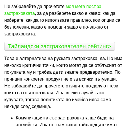
Не забравяйте да прочетете
моя мега пост за
застраховката
, за да разберете какво е какво: как да
изберете, как да го използвате правилно, кои опции са
безполезни, какво е помощ и защо е по-важно от
застраховката.
Тайландски застрахователен рейтинг>
Това е алтернатива на руската застраховка, да. Но има
няколко критични точки, които могат да се отблъснат от
покупката му и трябва да ги знаете предварително. По
принцип конкретен продукт не е за всички пътуващи.
Не забравяйте да прочетете отзивите по-долу от тези,
които са го използвали. И за всеки случай - ако
купувате, тогава политиката по имейла идва само
някъде след седмица.
Комуникацията със застраховката ще бъде на
английски. И като знам какво тайландците имат