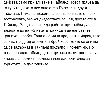
действа само при влизане в Тайланд. Тоест, трябва да
го купите, докато все още сте в Русия или друга
държава. Няма да можете да се възползвате от тази
застраховка, ако кандидатствате за нея, докато сте в
Тайланд. За да започне да работи, ще трябва да
закарате до най-близката граница и да направите
граничен пробег. Това е логична предпазна мярка, като
се има предвид огромният брой хора, които се опитват
да се задържат в Тайланд по-дълго и по-евтино. По
това правило тайландците отрязаха възможността за
измама с продукт, предназначен изключително за
туристите на дълголетите.