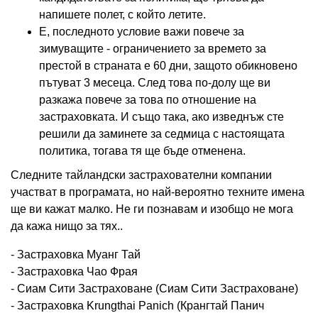
напишете полет, с който летите.
Е, последното условие важи повече за
зимуващите - ограничението за времето за
престой в страната е 60 дни, защото обикновено
пътуват 3 месеца. След това по-долу ще ви
разкажа повече за това по отношение на
застраховката. И също така, ако изведнъж сте
решили да заминете за седмица с настоящата
политика, тогава тя ще бъде отменена.
Следните тайландски застрахователни компании
участват в програмата, но най-вероятно техните имена
ще ви кажат малко. Не ги познавам и изобщо не мога
да кажа нищо за тях..
- Застраховка Муанг Тай
- Застраховка Чао Фрая
- Сиам Сити Застраховане (Сиам Сити Застраховане)
- Застраховка Krungthai Panich (Крангтай Панич