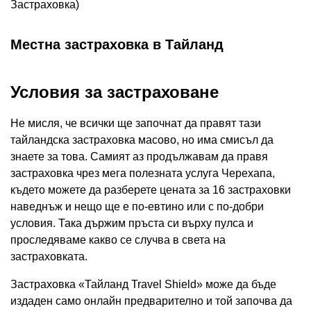
Застраховка)
Местна застраховка в Тайланд
Условия за застраховане
Не мисля, че всички ще започнат да правят тази
тайландска застраховка масово, но има смисъл да
знаете за това. Самият аз продължавам да правя
застраховка чрез мега полезната услуга Черехапа,
където можете да разберете цената за 16 застраховки
наведнъж и нещо ще е по-евтино или с по-добри
условия. Така държим пръста си върху пулса и
проследяваме какво се случва в света на
застраховката.
Застраховка «Тайланд Travel Shield» може да бъде
издаден само онлайн предварително и той започва да