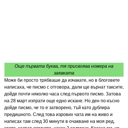
Още първата буква, тя присвоява номера на
заявката
Може би просто трябваше да изчакате, но в блоговете
написаха, че писмо с отговора, дали ще върнат таксите,
дойде почти няколко часа след първото писмо. Затова
на 28 март изпрати още едно искане. Но ден по-късно
дойде писмо, че то е затворено, тъй като дублира
предишното. След това изрових чата им на живо и
написах там след 30 минути в очакване на моя ред,