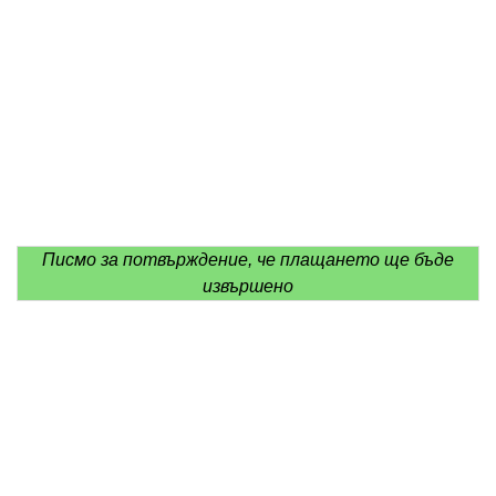
Писмо за потвърждение, че плащането ще бъде
извършено