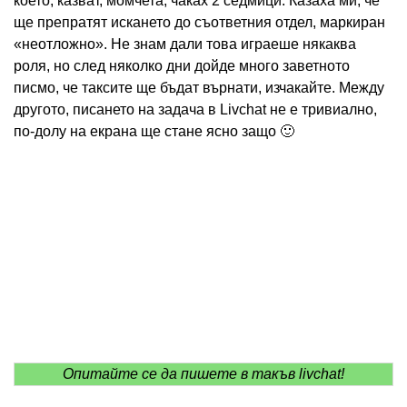
което, казват, момчета, чаках 2 седмици. Казаха ми, че
ще препратят искането до съответния отдел, маркиран
«неотложно». Не знам дали това играеше някаква
роля, но след няколко дни дойде много заветното
писмо, че таксите ще бъдат върнати, изчакайте. Между
другото, писането на задача в Livchat не е тривиално,
по-долу на екрана ще стане ясно защо 🙂
Опитайте се да пишете в такъв livchat!