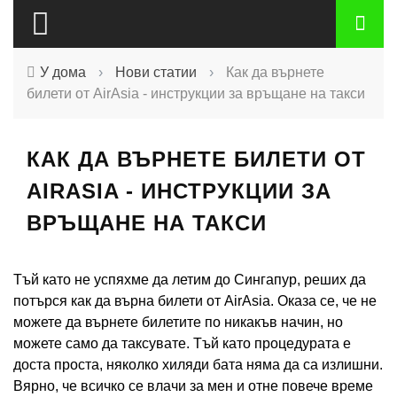
У дома
›
Нови статии
›
Как да върнете
билети от AirAsia - инструкции за връщане на такси
КАК ДА ВЪРНЕТЕ БИЛЕТИ ОТ
AIRASIA - ИНСТРУКЦИИ ЗА
ВРЪЩАНЕ НА ТАКСИ
Тъй като не успяхме да летим до Сингапур, реших да
потърся как да върна билети от AirAsia. Оказа се, че не
можете да върнете билетите по никакъв начин, но
можете само да таксувате. Тъй като процедурата е
доста проста, няколко хиляди бата няма да са излишни.
Вярно, че всичко се влачи за мен и отне повече време