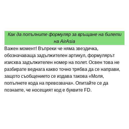
Как да попълните формуляр за връщане на билети
на AirAsia
Важен момент! Въпреки че няма звездичка,
обозначаваща задължителен артикул, формулярът
изисква задължителен номер на полет. Освен това не
разбирате веднага какво точно трябва да се направи,
защото съобщението се издава такова «Моля,
попълнете кода на превозвача». Опитайте се да
познаете, че носещият код е буквите FD.