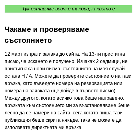
Тук оставяме всичко такова, каквото е
Чакаме и проверяваме
състоянието
12 март изпрати заявка до сайта. На 13-ти пристигна
писмо, че искането е получено. Изчаках 2 седмици, не
пристигнаха нови писма, състоянието на моя случай
остана Н / А. Можете да проверите състоянието на тази
връзка, като въведете номера на резервацията или
номера на заявката (ще дойде в първото писмо).
Между другото, когато всичко това беше направено,
връзката към състоянието ми за възстановяване беше
лесно да се намери на сайта, сега когато пиша тази
публикация беше скрита някъде, така че можете да
използвате директната ми връзка.