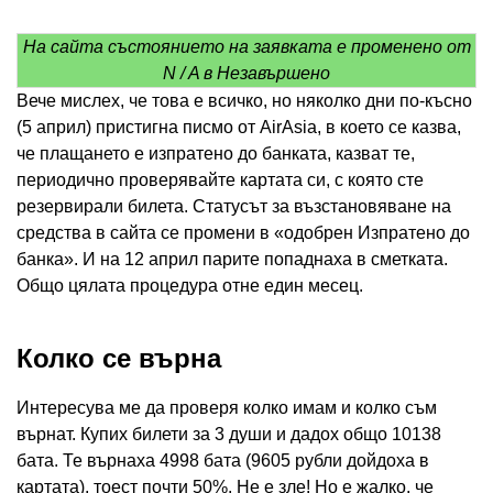
На сайта състоянието на заявката е променено от
N / A в Незавършено
Вече мислех, че това е всичко, но няколко дни по-късно
(5 април) пристигна писмо от AirAsia, в което се казва,
че плащането е изпратено до банката, казват те,
периодично проверявайте картата си, с която сте
резервирали билета. Статусът за възстановяване на
средства в сайта се промени в «одобрен Изпратено до
банка». И на 12 април парите попаднаха в сметката.
Общо цялата процедура отне един месец.
Колко се върна
Интересува ме да проверя колко имам и колко съм
върнат. Купих билети за 3 души и дадох общо 10138
бата. Те върнаха 4998 бата (9605 рубли дойдоха в
картата), тоест почти 50%. Не е зле! Но е жалко, че