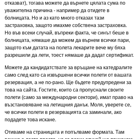
отказват), тогава можете да върнете цялата сума по
уважителна причина - например да отидете в
болницата. Но и аз като много отказах тази
застраховка, защото имахме собствена застраховка.
Но във всеки случай, въпреки факта, че синът беше в
болницата, нямаше да можем да върнем всички пари,
защото към датата на полета лекарите вече му бяха
разрешили да лети, тоест нямаше да дадат сертификат.
Можете да кандидатствате за връщане на катедралите
само след като са извършени всички полети от вашата
резервация, а не по-рано. Ще бъдете предупредени за
това на сайта. Гостите, които са пропуснали своите
полети (само за международни сектори), имат право на
възстановяване на летищния данък. Моля, уверете се,
че всички полети в резервацията са заминали, ако
подадете това искане.
Отиваме на страницата и попълваме формата. Там