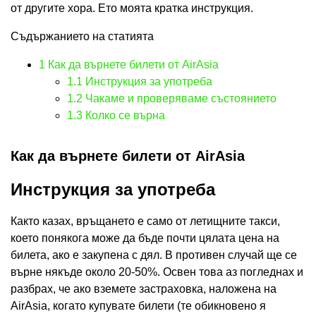
от другите хора. Ето моята кратка инструкция.
Съдържанието на статията
1
Как да върнете билети от AirAsia
1.1
Инструкция за употреба
1.2
Чакаме и проверяваме състоянието
1.3
Колко се върна
Как да върнете билети от AirAsia
Инструкция за употреба
Както казах, връщането е само от летищните такси,
което понякога може да бъде почти цялата цена на
билета, ако е закупена с дял. В противен случай ще се
върне някъде около 20-50%. Освен това аз погледнах и
разбрах, че ако вземете застраховка, наложена на
AirAsia, когато купувате билети (те обикновено я