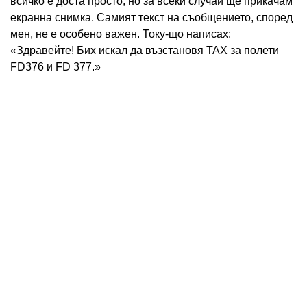
всичко е доста просто, но за всеки случай ще прикачам
екранна снимка. Самият текст на съобщението, според
мен, не е особено важен. Току-що написах:
«Здравейте! Бих искал да възстановя TAX за полети
FD376 и FD 377.»