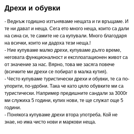
Дрехи и обувки
- Веднъж годишно изтъняваме нещата и ги връщаме. И
те ни дават и неща. Сега ето много неща, които са дали
на сина си, те самите не са купували. Много благодаря
на всички, които ни дадоха тези неща.!
- Ние купуваме малко дрехи, купуваме дълго време,
неговата функционалност и експлоатационен живот са
от значение за нас. Вярно, това ме засяга повече
(всичките ми дрехи се побират в малка кутия).
- Често купуваме туристически дрехи и обувки, те са по-
упорити, по-удобни. Така че като цяло обувките ми са
туристически. Например предишните сандали за 3000r
ми служиха 5 години, купих нови, те ще служат още 5
години.
- Понякога купуваме дрехи втора употреба. Кой не
знае, но има чисто нови и маркови неща.