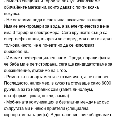
- Вместо специални торби за боклук, използваме
обичайните магазини, които дават с почти всяка
покупка.
- Не оставяме вода и светлина, включена за нищо.
Имаме електромери за вода, а за електричество вече
има 3 тарифни електромера. Сега крушките също са
енергоефективни, въпреки че според моя опит изгарят
толкова често, че е по-евтино да се използват
обикновени..
- Имаме преференциален наем. Преди, поради факта,
че баба ми е регистрирана, сега ще кандидатстваме за
обезщетение, дължимо на Егор.
- Ремонтът в апартамента е козметичен, а не основен.
Последното, например, в кухнята струваше само 6000
рубли, а аз го направих сам (тапет, линолеум,
платформи, цокли, цокли, лампа).
- Мобилната комуникация е безплатна между нас със
съпругата ми и някои приятели (специална
корпоративна тарифа). В допълнение, ние общуваме с