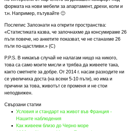
формата на нови мебели за апартамент, дрехи, коли и
т.н. Например, пътувайте 🙂
Послепис Запознати на открити пространства:
«Статистиката казва, че започнахме да консумираме 26
пъти повече, но анкетите показват, че не станахме 26
пъти по-щастливи.» (С)
P.P.S. В никакъв случай не налагам нищо на никого,
това са само моите мисли и трябва да живеете така,
както сметнете за добре. От 2014 г. насам разходите ни
се увеличиха доста (на всеки 5-10 пъти), но има и
причини за това, животът се променя и не стои
неподвижен.
Свързани статии
Условия и стандарт на живот във Франция -
Нашите наблюдения
Как живеем близо до Черно море