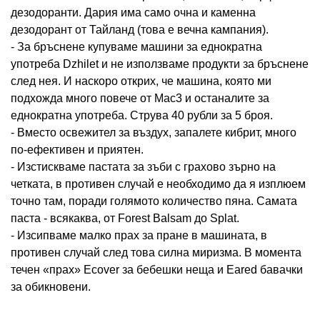
дезодоранти. Дария има само очна и каменна
дезодорант от Тайланд (това е вечна кампания).
- За бръснене купуваме машини за еднократна
употреба Dzhilet и не използваме продукти за бръснене
след нея. И наскоро открих, че машина, която ми
подхожда много повече от Mac3 и останалите за
еднократна употреба. Струва 40 рубли за 5 броя.
- Вместо освежител за въздух, запалете кибрит, много
по-ефективен и приятен.
- Изстискваме пастата за зъби с грахово зърно на
четката, в противен случай е необходимо да я изплюем
точно там, поради голямото количество пяна. Самата
паста - всякаква, от Forest Balsam до Splat.
- Изсипваме малко прах за пране в машината, в
противен случай след това силна миризма. В момента
течен «прах» Ecover за бебешки неща и Eared бавачки
за обикновени.