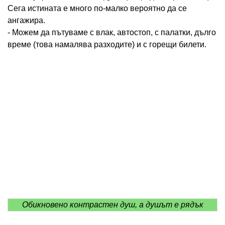
Сега истината е много по-малко вероятно да се
ангажира.
- Можем да пътуваме с влак, автостоп, с палатки, дълго
време (това намалява разходите) и с горещи билети.
Обикновено контрастен душ, а душът е рядък