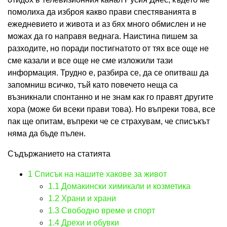
помолиха да изброя какво прави спестяванията в
ежедневието и живота и аз бях много обмислен и не
можах да го направя веднага. Наистина пишем за
разходите, но поради постигнатото от тях все още не
сме казали и все още не сме изложили тази
информация. Трудно е, разбира се, да се опитваш да
запомниш всичко, тъй като повечето неща са
възникнали спонтанно и не знам как го правят другите
хора (може би всеки прави това). Но въпреки това, все
пак ще опитам, въпреки че се страхувам, че списъкът
няма да бъде пълен.
Съдържанието на статията
1
Списък на нашите хакове за живот
1.1
Домакински химикали и козметика
1.2
Храни и храни
1.3
Свободно време и спорт
1.4
Дрехи и обувки