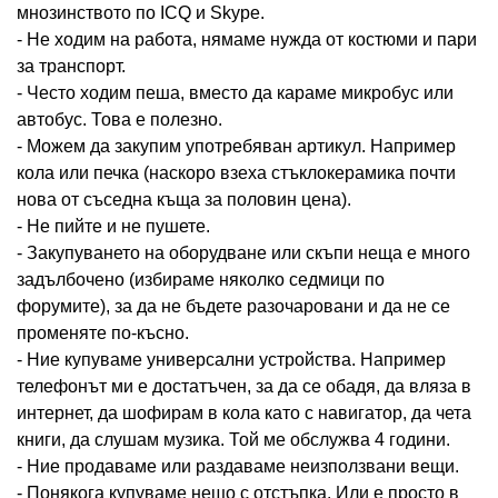
мнозинството по ICQ и Skype.
- Не ходим на работа, нямаме нужда от костюми и пари
за транспорт.
- Често ходим пеша, вместо да караме микробус или
автобус. Това е полезно.
- Можем да закупим употребяван артикул. Например
кола или печка (наскоро взеха стъклокерамика почти
нова от съседна къща за половин цена).
- Не пийте и не пушете.
- Закупуването на оборудване или скъпи неща е много
задълбочено (избираме няколко седмици по
форумите), за да не бъдете разочаровани и да не се
променяте по-късно.
- Ние купуваме универсални устройства. Например
телефонът ми е достатъчен, за да се обадя, да вляза в
интернет, да шофирам в кола като с навигатор, да чета
книги, да слушам музика. Той ме обслужва 4 години.
- Ние продаваме или раздаваме неизползвани вещи.
- Понякога купуваме нещо с отстъпка. Или е просто в