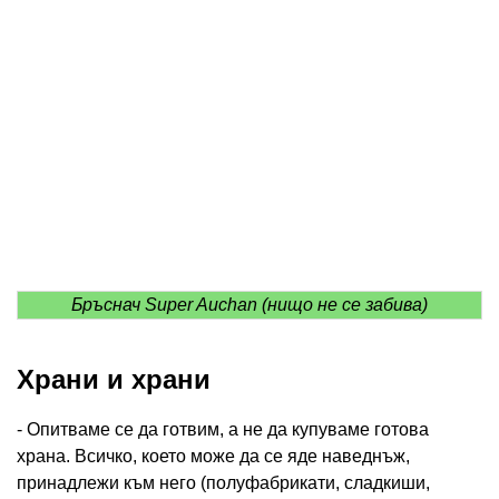
Бръснач Super Auchan (нищо не се забива)
Храни и храни
- Опитваме се да готвим, а не да купуваме готова
храна. Всичко, което може да се яде наведнъж,
принадлежи към него (полуфабрикати, сладкиши,