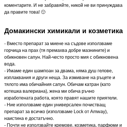
коментарите. И не забравяйте, никой не ви принуждава
да правите това! 🙂
Домакински химикали и козметика
- Вместо препарат за миене на съдове използваме
горчица на прах (тя премахва добре мазнините) и
обикновен сапун. Най-често просто мия с обикновена
вода.
- Имаме един шампоан за двама, няма душ гелове,
изплаквания и други неща. За измиване на ръцете и
тялото има обичайния сапун. Обичам катран (като
котешка валериана), жена ми обича ръчно
изработената работа, която правят нашите приятели.
- Ние използваме един универсален почистващ
препарат за всичко (използваме Lock от Amway),
наистина е достатъчно.
- Почти не използвайте кремове, козметика, парфюми и