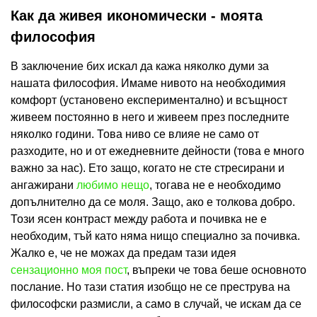
Как да живея икономически - моята
философия
В заключение бих искал да кажа няколко думи за
нашата философия. Имаме нивото на необходимия
комфорт (установено експериментално) и всъщност
живеем постоянно в него и живеем през последните
няколко години. Това ниво се влияе не само от
разходите, но и от ежедневните дейности (това е много
важно за нас). Ето защо, когато не сте стресирани и
ангажирани
любимо нещо
, тогава не е необходимо
допълнително да се моля. Защо, ако е толкова добро.
Този ясен контраст между работа и почивка не е
необходим, тъй като няма нищо специално за почивка.
Жалко е, че не можах да предам тази идея
сензационно моя пост
, въпреки че това беше основното
послание. Но тази статия изобщо не се преструва на
философски размисли, а само в случай, че искам да се