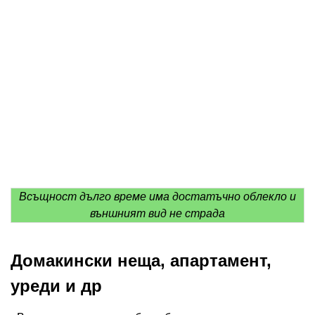
Всъщност дълго време има достатъчно облекло и
външният вид не страда
Домакински неща, апартамент,
уреди и др