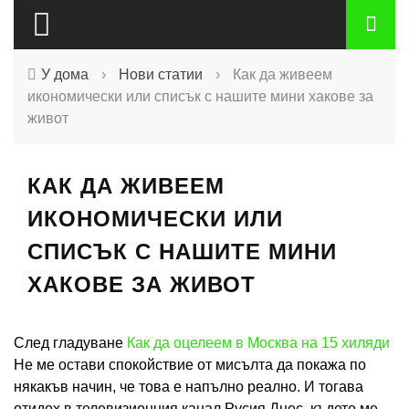
У дома
›
Нови статии
›
Как да живеем
икономически или списък с нашите мини хакове за
живот
КАК ДА ЖИВЕЕМ
ИКОНОМИЧЕСКИ ИЛИ
СПИСЪК С НАШИТЕ МИНИ
ХАКОВЕ ЗА ЖИВОТ
След гладуване
Как да оцелеем в Москва на 15 хиляди
Не ме остави спокойствие от мисълта да покажа по
някакъв начин, че това е напълно реално. И тогава
отидох в телевизионния канал Русия Днес, където ме