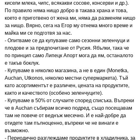
кисели млека, чипс, всякакви сосове, консерви и др.).
По правило няма нищо добро в такава храна и това,
което е приготвено от жена ми, няма да разменям нищо
за нищо. Вярно, сега на Егор му отнема много време и
майка ми се подготвя за нас.
- Опитваме се да купуваме само сезонни зеленчуци и
плодове и за предпочитане от Русия. Ябълки, така че
по принцип само Липецк Апорт мога да ям, останалото
е такъв боклук.
- Купуваме в няколко магазина, а не в един (Monetka,
Auchan, Utkonos, няколко местни супермаркета). Тъй
като асортиментът е различен, цената на продуктите,
както и качеството (особено зеленчуците).
- Купуваме в 50% от случаите според списъка. Въпреки
че в Auchan събирам всичко подред, също посещавам
там не повече от веднъж месечно. И е най-добре да
отидете там пълноценно, въпреки че не винаги е
възможно.
- Периодично разглеждаме продуктите в хладилника, за