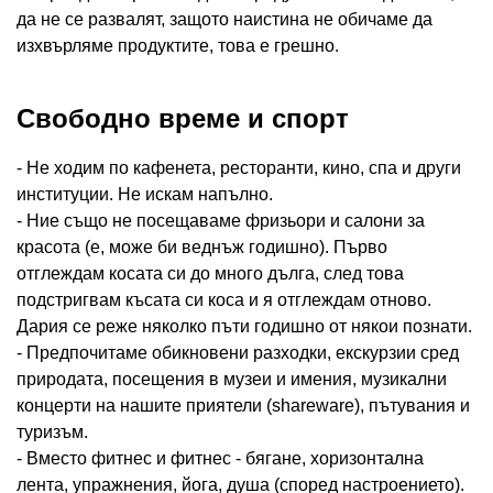
да не се развалят, защото наистина не обичаме да
изхвърляме продуктите, това е грешно.
Свободно време и спорт
- Не ходим по кафенета, ресторанти, кино, спа и други
институции. Не искам напълно.
- Ние също не посещаваме фризьори и салони за
красота (е, може би веднъж годишно). Първо
отглеждам косата си до много дълга, след това
подстригвам късата си коса и я отглеждам отново.
Дария се реже няколко пъти годишно от някои познати.
- Предпочитаме обикновени разходки, екскурзии сред
природата, посещения в музеи и имения, музикални
концерти на нашите приятели (shareware), пътувания и
туризъм.
- Вместо фитнес и фитнес - бягане, хоризонтална
лента, упражнения, йога, душа (според настроението).