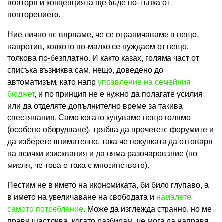
повторя и концепцията ще бъде по-тънка от
повторението.
Ние лично не вярваме, че се ограничаваме в нещо,
напротив, колкото по-малко се нуждаем от нещо,
толкова по-безплатно. И както казах, голяма част от
списъка възниква сам, нещо, доведено до
автоматизъм, като напр
управление на семейния
бюджет
, и по принцип не е нужно да полагате усилия
или да отделяте допълнително време за такива
спестявания. Само когато купуваме нещо голямо
(особено оборудване), трябва да прочетете форумите и
да изберете внимателно, така че покупката да отговаря
на всички изисквания и да няма разочарование (но
мисля, че това е така с мнозинството).
Пестим не в името на икономиката, би било глупаво, а
в името на увеличаване на свободата и
намалете
самото потребление
. Може да изглежда странно, но ме
прави щастлива, когато разбирам, че мога да направя