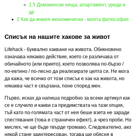
1.5
Домакински неща, апартамент, уреди и
др
2
Как да живея икономически - моята философия
Списък на нашите хакове за живот
Lifehack - буквално хакване на живота. Обикновено
означава някакво действие, което се различава от
обичайното (или прието), което позволява по-бързо /
по-евтино / по-лесно да реализирате целта си. Не мога
да кажа, че всичко от този списък е хак на живота, но
някаква част е свързана, поне според мен.
Първо, исках да напиша подробно за всеки артикул как
се е случило и какви са предимствата на тази опция,
тъй като по-голямата част от нея беше взета не заради
спестявания (това е страничен ефект), а чрез проби. Но
мислех, че ще бъде твърде тромаво. Следователно, ако
някой стане заинтересован, тогава ще обясня в