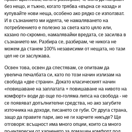
без нещо, и тъжно, когато трябва «върна се назад» и
купувайте нови неща, особено ако рядко се използват.
И в съзнанието ми идеята, че намаляването на
потреблението е полезно за света като цяло или,
казано по-скромно, намалявайки вредата, се засилва в
съзнанието ми. Разбира се, разбирам, че никога не
можем да станем 100% независими от нещата, но тази
цел не си заслужава.
Освен това, освен да спестявам, се опитвам да
увелича печалбата си, като по този начин излизам на
свобода «две страни». Докато класическият начин
«повишаване на заплатата + повишаване на нивото на
комфорт» води до още по-голяма липса на свобода - не
се появяват допълнителни средства, но ако загубите
източника на доходи, писането се губи. От друга страна,
защо да правите пари, ако не ги харчите никъде? Ще
отговоря: всъщност има много опции, които са много
по-интересни от харченето за домашен комфорт под