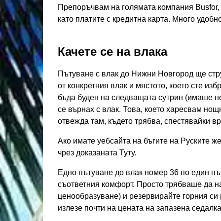
Препоръчвам на голямата компания Busfor, 
като платите с кредитна карта. Много удобно
Качете се на влака
Пътуване с влак до Нижни Новгород ще стру
от конкретния влак и мястото, което сте избр
бъда буден на следващата сутрин (имаше не
се върнах с влак. Това, което харесвам нощ
отвежда там, където трябва, спестявайки вр
Ако имате уебсайта на бъгите на Руските же
чрез доказаната Туту.
Едно пътуване до влак номер 36 по един път
съответния комфорт. Просто трябваше да н
ценообразуване) и резервирайте горния си 
излезе почти на цената на запазена седалка