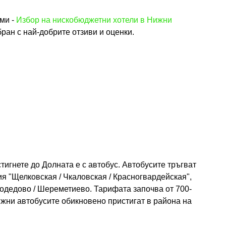
ми -
Избор на нискобюджетни хотели в Нижни
бран с най-добрите отзиви и оценки.
тигнете до Долната е с автобус. Автобусите тръгват
ия "Щелковская / Чкаловская / Красногвардейская",
омодедово / Шереметиево. Тарифата започва от 700-
Нижни автобусите обикновено пристигат в района на