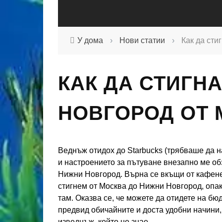
У дома
›
Нови статии
›
Как да сти
КАК ДА СТИГН
НОВГОРОД ОТ 
Веднъж отидох до Starbucks (трябваше да н
и настроението за пътуване внезапно ме обз
Нижни Новгород. Върна се вкъщи от кафенет
стигнем от Москва до Нижни Новгород, опако
там. Оказва се, че можете да отидете на бю
предвид обичайните и доста удобни начини, 
изведнъж, който не знае.