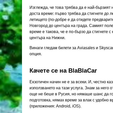
Изглежда, че това трябва да е най-бързият 
доста време: първо трябва да стигнете до л
летището (по-добре е да отидете предварите
Новгород до центъра на града. Самият поле
време е такова, че е по-бързо да стигнете 
центъра на Нижни.
Винаги гледам билети за Aviasales и Skysca
опция.
Качете се на BlaBlaCar
Екзотичен начин не е за всеки. И, честно ка
използването на тази услуга. Знам за него о
още не беше в Русия, но нямаше шанс да го
подготовка, нямах време за влак с удобно в
(приложения: Android, iOS).