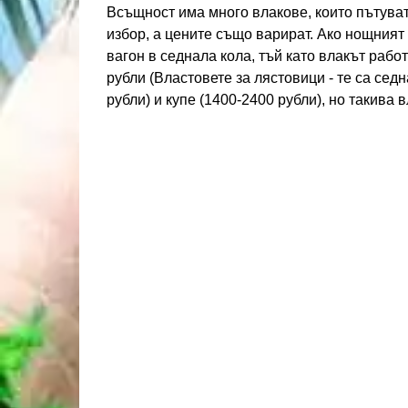
Всъщност има много влакове, които пътува
избор, а цените също варират. Ако нощният 
вагон в седнала кола, тъй като влакът работ
рубли (Властовете за лястовици - те са сед
рубли) и купе (1400-2400 рубли), но такива 