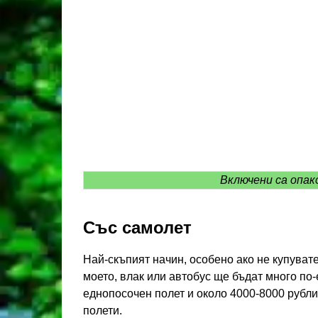
Включени са опак
Със самолет
Най-скъпият начин, особено ако не купуват
моето, влак или автобус ще бъдат много по-
еднопосочен полет и около 4000-8000 рубли
полети.