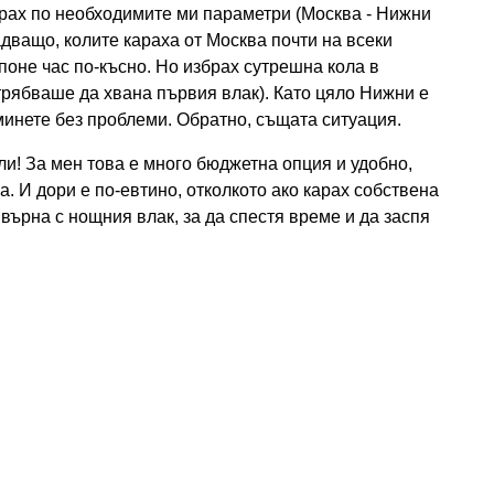
ирах по необходимите ми параметри (Москва - Нижни
адващо, колите караха от Москва почти на всеки
поне час по-късно. Но избрах сутрешна кола в
(трябваше да хвана първия влак). Като цяло Нижни е
минете без проблеми. Обратно, същата ситуация.
ли! За мен това е много бюджетна опция и удобно,
а. И дори е по-евтино, отколкото ако карах собствена
 върна с нощния влак, за да спестя време и да заспя