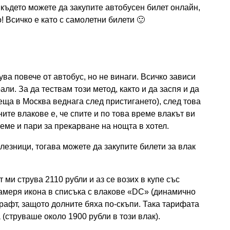
където можете да закупите автобусен билет онлайн,
! Всичко е като с самолетни билети 🙂
ва повече от автобус, но не винаги. Всичко зависи
али. За да тествам този метод, както и да заспя и да
ща в Москва веднага след пристигането), след това
ните влакове е, че спите и по това време влакът ви
еме и пари за прекарване на нощта в хотел.
лезници, тогава можете да закупите билети за влак
 ми струва 2110 рубли и аз се возих в купе със
амеря икона в списъка с влакове «DC» (динамично
рафт, защото долните бяха по-скъпи. Така тарифата
 (струваше около 1900 рубли в този влак).