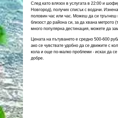
След като влязох в услугата в 22:00 и шоф
Новгород), получих списък с водачи. Изнен
половин час или час. Можеш да си тръгнеш 
близост до района си, за да хвана метрото 
много популярна дестинация, можете да за
Цената на пътуването е средно 500-600 руб
ако се чувствате удобно да се движите с кол
кола и още по-малко проблеми - исках да се
добре.