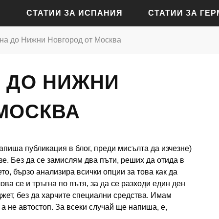
СТАТИИ ЗА ИСПАНИЯ
СТАТИИ ЗА ГЕ
гна до Нижни Новгород от Москва
СТАТИИ ЗА АЛИКАНТЕ
СТАТИИ ЗА БАДЕН-Б
А ДО НИЖНИ
СТАТИИ ЗА БАРСЕЛОНА
СТАТИИ ЗА БЕРЛИН
СТАТИИ ЗА МАДРИД
СТАТИИ ЗА КЬОЛН
МОСКВА
СТАТИИ ЗА СЕВИЛЯ
СТАТИИ ЗА ДРЕЗДЕН
СТАТИИ ЗА ВАЛЕНСИЯ
СТАТИИ ЗА ФРАНКФУ
апиша публикация в блог, преди мисълта да изчезне)
СТАТИИ ЗА ХАМБУРГ
е. Без да се замислям два пъти, реших да отида в
о, бързо анализира всички опции за това как да
СТАТИИ ЗА МЮНХЕН
ва се и тръгна по пътя, за да се разходи един ден
джет, без да харчите специални средства. Имам
а не автостоп. За всеки случай ще напиша, е,