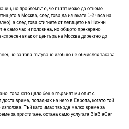
начин, но проблемът е, че пътят може да отнеме
етището в Москва, след това да изчакате 1-2 часа на
лно), а след това стигнете от летището на Нижни
т е само час и половина, но общото прекарано
с експресен влак от центъра на Москва директно до
nner, но за това пътуване изобщо не обмислях такава
зано, това като цяло беше първият ми опит с
т доста време, попаднах на него в Европа, когато той
 използва. Тъй като имах твърде малко време за
реме за пристигане, остана само услугата BlaBlaCar