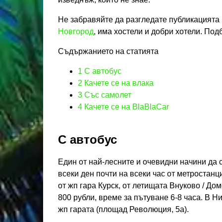
Не забравяйте да разгледате публикацията 
Новгород
, има хостели и добри хотели. Под
Съдържанието на статията
1
С автобус
2
Качете се на влака
3
Със самолет
4
Качете се на BlaBlaCar
С автобус
Един от най-лесните и очевидни начини да с
всеки ден почти на всеки час от метростанц
от жп гара Курск, от летищата Внуково / Д
800 рубли, време за пътуване 6-8 часа. В 
жп гарата (площад Революция, 5а).