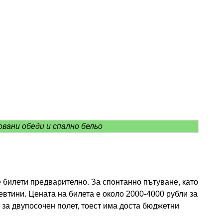
овани обеди и спално бельо
е билети предварително. За спонтанно пътуване, като
евтини. Цената на билета е около 2000-4000 рубли за
 за двупосочен полет, тоест има доста бюджетни