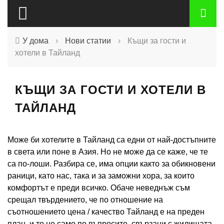
У дома
›
Нови статии
›
Къщи за гости и
хотели в Тайланд
КЪЩИ ЗА ГОСТИ И ХОТЕЛИ В
ТАЙЛАНД
Може би хотелите в Тайланд са едни от най-достъпните
в света или поне в Азия. Но не може да се каже, че те
са по-лоши. Разбира се, има опции както за обикновени
раници, като нас, така и за заможни хора, за които
комфортът е преди всичко. Обаче неведнъж съм
срещал твърдението, че по отношение на
съотношението цена / качество Тайланд е на преден
план, и то не само по въпросите, свързани с жилищата,