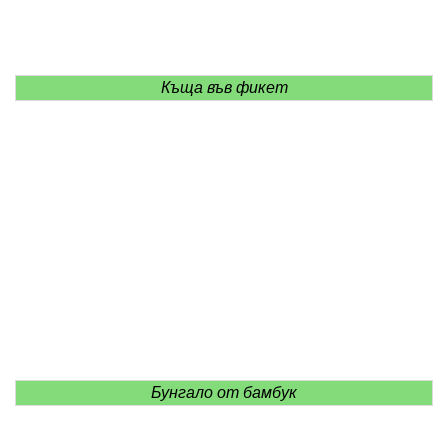
Къща във фикет
Бунгало от бамбук