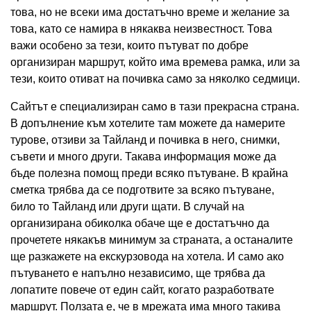
това, но не всеки има достатъчно време и желание за
това, като се намира в някаква неизвестност. Това
важи особено за тези, които пътуват по добре
организиран маршрут, който има времева рамка, или за
тези, които отиват на почивка само за няколко седмици.
Сайтът е специализиран само в тази прекрасна страна.
В допълнение към хотелите там можете да намерите
турове, отзиви за Тайланд и почивка в него, снимки,
съвети и много други. Такава информация може да
бъде полезна помощ преди всяко пътуване. В крайна
сметка трябва да се подготвите за всяко пътуване,
било то Тайланд или други щати. В случай на
организирана обиколка обаче ще е достатъчно да
прочетете някакъв минимум за страната, а останалите
ще разкажете на екскурзовода на хотела. И само ако
пътуването е напълно независимо, ще трябва да
лопатите повече от един сайт, когато разработвате
маршрут. Ползата е, че в мрежата има много такива