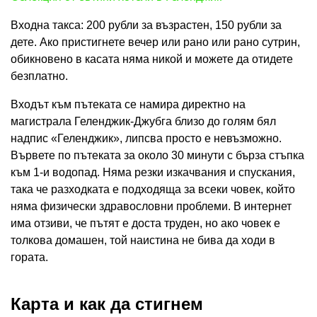
Входна такса: 200 рубли за възрастен, 150 рубли за
дете. Ако пристигнете вечер или рано или рано сутрин,
обикновено в касата няма никой и можете да отидете
безплатно.
Входът към пътеката се намира директно на
магистрала Геленджик-Джубга близо до голям бял
надпис «Геленджик», липсва просто е невъзможно.
Вървете по пътеката за около 30 минути с бърза стъпка
към 1-и водопад. Няма резки изкачвания и спускания,
така че разходката е подходяща за всеки човек, който
няма физически здравословни проблеми. В интернет
има отзиви, че пътят е доста труден, но ако човек е
толкова домашен, той наистина не бива да ходи в
гората.
Карта и как да стигнем