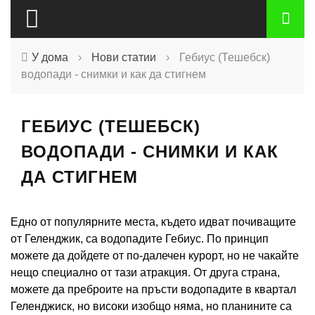
У дома
›
Нови статии
›
Гебиус (Тешебск)
водопади - снимки и как да стигнем
ГЕБИУС (ТЕШЕБСК)
ВОДОПАДИ - СНИМКИ И КАК
ДА СТИГНЕМ
Едно от популярните места, където идват почиващите
от Геленджик, са водопадите Гебиус. По принцип
можете да дойдете от по-далечен курорт, но не чакайте
нещо специално от тази атракция. От друга страна,
можете да преброите на пръсти водопадите в квартал
Геленджиск, но високи изобщо няма, но планините са