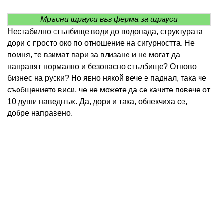
Мръсни щрауси във ферма за щрауси
Нестабилно стълбище води до водопада, структурата
дори с просто око по отношение на сигурността. Не
помня, те взимат пари за влизане и не могат да
направят нормално и безопасно стълбище? Отново
бизнес на руски? Но явно някой вече е паднал, така че
съобщението виси, че не можете да се качите повече от
10 души наведнъж. Да, дори и така, облекчиха се,
добре направено.