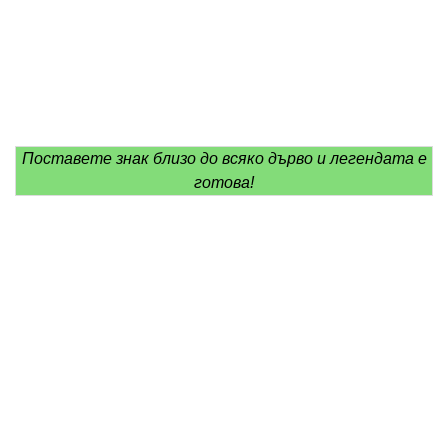
Поставете знак близо до всяко дърво и легендата е
готова!