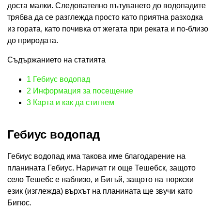
доста малки. Следователно пътуването до водопадите
трябва да се разглежда просто като приятна разходка
из гората, като почивка от жегата при реката и по-близо
до природата.
Съдържанието на статията
1
Гебиус водопад
2
Информация за посещение
3
Карта и как да стигнем
Гебиус водопад
Гебиус водопад има такова име благодарение на
планината Гебиус. Наричат ​​ги още Тешебск, защото
село Тешебс е наблизо, и Бигъй, защото на тюркски
език (изглежда) върхът на планината ще звучи като
Бигюс.