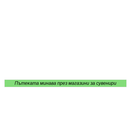
Пътеката минава през магазини за сувенири