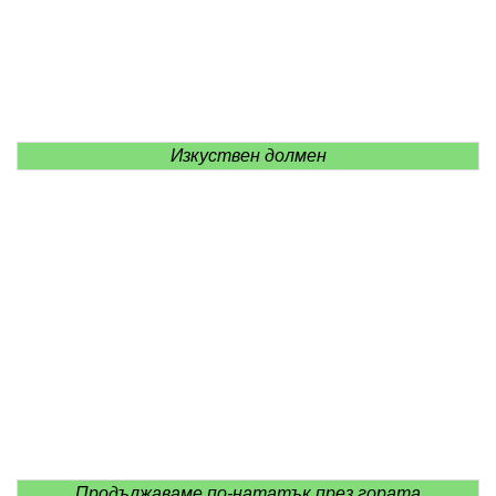
Изкуствен долмен
Продължаваме по-нататък през гората