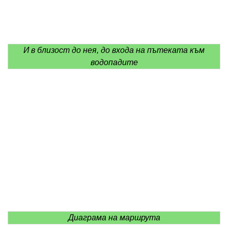
И в близост до нея, до входа на пътеката към
водопадите
Диаграма на маршрута