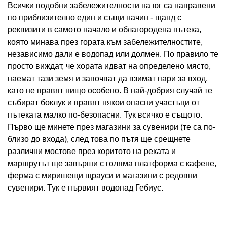
Всички подобни забележителности на юг са направени
по приблизително един и същи начин - щанд с
реквизити в самото начало и облагородена пътека,
която минава през гората към забележителностите,
независимо дали е водопад или долмен. По правило те
просто виждат, че хората идват на определено място,
наемат тази земя и започват да взимат пари за вход,
като не правят нищо особено. В най-добрия случай те
събират боклук и правят някои опасни участъци от
пътеката малко по-безопасни. Тук всичко е същото.
Първо ще минете през магазини за сувенири (те са по-
близо до входа), след това по пътя ще срещнете
различни мостове през коритото на реката и
маршрутът ще завърши с голяма платформа с кафене,
ферма с миришещи щрауси и магазини с редовни
сувенири. Тук е първият водопад Гебиус.