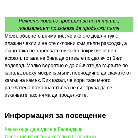
Речното корито продължава по-нататък,
показалецът призовава да продължи пътя
Моля, обърнете внимание, че ако сте дошли тук с
плажни чехли и не сте склонни към дълги разходки, а
също така не харесвате никакво покритие освен
асфалт, тогава не бива да отивате по-далеч от 1-ви
водопад. Малко вероятно е да обичате да вървите по
канала, върху мокри камъни, периодично да скачате от
камък на камък. Бих казал, че дори тази много
разклатена пожарна стълба не си струва да се
изкачвате, ако няма да продължите.
Информация за посещение
Какво още да видите в Геленджик
Селекция от евтини хотели в Геленджик