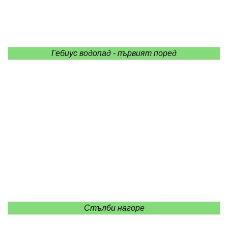
Гебиус водопад - първият поред
Стълби нагоре