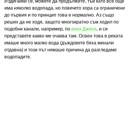
Издигайки се, можете да продължите, тъй като все още
има няколко водопада, но повечето хора са ограничени
до първия и по принцип това е нормално. Аз също
реших да не ходя, защото многократно съм ходил по
подобни канали, например, по
река Джена
, и си
представете какво ме очаква там. Освен това в реката
имаше много малко вода (дъждовете бяха минали
отдавна) и този път нямаше причина да разгледаме
водопадите.