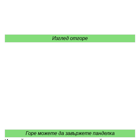
Изглед отгоре
Горе можете да завържете панделка