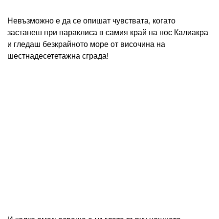
Невъзможно е да се опишат чувствата, когато
застанеш при параклиса в самия край на нос Калиакра
и гледаш безкрайното море от височина на
шестнадесететажна сграда!