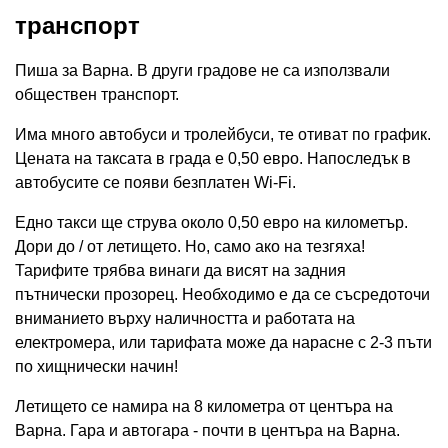
транспорт
Пиша за Варна. В други градове не са използвали
обществен транспорт.
Има много автобуси и тролейбуси, те отиват по график.
Цената на таксата в града е 0,50 евро. Напоследък в
автобусите се появи безплатен Wi-Fi.
Едно такси ще струва около 0,50 евро на километър.
Дори до / от летището. Но, само ако на тезгяха!
Тарифите трябва винаги да висят на задния
пътнически прозорец. Необходимо е да се съсредоточи
вниманието върху наличността и работата на
електромера, или тарифата може да нарасне с 2-3 пъти
по хищнически начин!
Летището се намира на 8 километра от центъра на
Варна. Гара и автогара - почти в центъра на Варна.