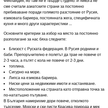
Финландия, но там ни е твърде студено. И никога не
сме считали азиатските страни за постоянно
пребиваване поради голямото разстояние от Русия,
езиковата бариера, постоянната жега, специфичната
кухня и много други характеристики ...
Основните критерии за избор на място за постоянно
разполагане за нас бяха следните:
Близост с Руската федерация. В Русия роднини и
баби. Препоръчително е полетът да трае не повече от
2-3 часа, а пътят с кола не повече от 2-3 дни.
топлина.
Сигурно на море.
Липса на езикова бариера.
Ниски цени за недвижими имоти и настаняване.
Местоположение на страната като отправна точка за
по-нататъшно пътуване.
В България намерихме дори повече, отколкото
търсехме. Морски и ски писти Красива природа и мек