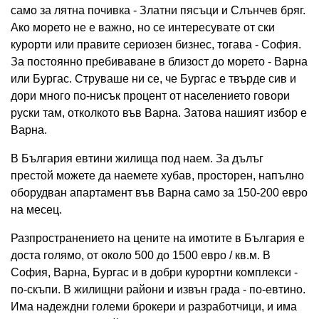
само за лятна почивка - Златни пясъци и Слънчев бряг.
Ако морето не е важно, но се интересувате от ски
курорти или правите сериозен бизнес, тогава - София.
За постоянно пребиваване в близост до морето - Варна
или Бургас. Струваше ни се, че Бургас е твърде сив и
дори много по-нисък процент от населението говори
руски там, отколкото във Варна. Затова нашият избор е
Варна.
В България евтини жилища под наем. За дълъг
престой можете да наемете хубав, просторен, напълно
оборудван апартамент във Варна само за 150-200 евро
на месец.
Разпространението на цените на имотите в България е
доста голямо, от около 500 до 1500 евро / кв.м. В
София, Варна, Бургас и в добри курортни комплекси -
по-скъпи. В жилищни райони и извън града - по-евтино.
Има надеждни големи брокери и разработчици, и има