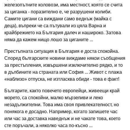
железопътните коловози, има местност, която се счита
за циганка - поразително е, че разрушени колиби.
Самите цигани са виждани само веднъж (майка с
деца), въпреки че са пътували из цяла Варна и
крайбрежието на България далеч и нашироко. Затова
няма да кажем нищо лошо за циганите ...
Престъпната ситуация в България е доста спокойна.
Според българските новини виждаме някои съобщения
за престъпления, извършени изключително рядко, и то
в дълбините на страната или София ... Живот с плажа
«наблизо» отпуска, не изтласква обиди - това е факт!
Българите, както повечето европейци, живеещи край
морето, са спокойни, малко мързеливи и леко
незадължителни. Това има своя привлекателност, но
понякога е досадно. Например, когато запишете час
или час за доставка наведнъж и не чакате това, което
сте поръчали, а няколко часа по-късно ...