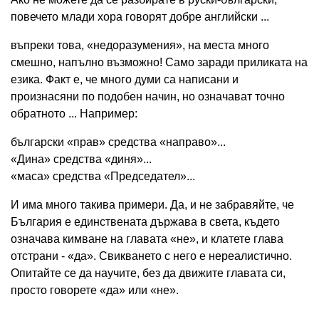
повечето млади хора говорят добре английски ...
въпреки това, «недоразумения», на места много
смешно, напълно възможно! Само заради приликата на
езика. Факт е, че много думи са написани и
произнасяни по подобен начин, но означават точно
обратното ... Например:
български «прав» средства «направо»...
«Дина» средства «диня»...
«маса» средства «Председател»...
И има много такива примери. Да, и не забравяйте, че
България е единствената държава в света, където
означава кимване на главата «не», и клатете глава
отстрани - «да». Свикването с него е нереалистично.
Опитайте се да научите, без да движите главата си,
просто говорете «да» или «не».