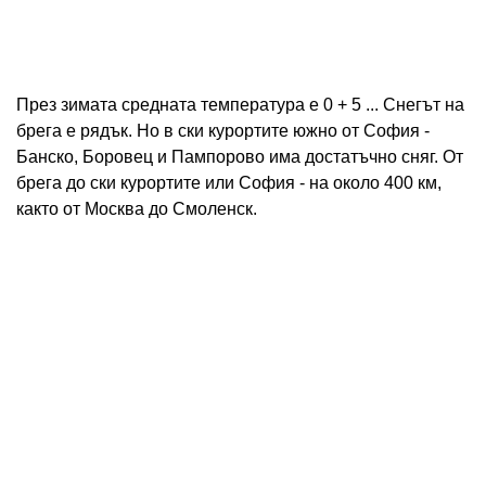
През зимата средната температура е 0 + 5 ... Снегът на
брега е рядък. Но в ски курортите южно от София -
Банско, Боровец и Пампорово има достатъчно сняг. От
брега до ски курортите или София - на около 400 км,
както от Москва до Смоленск.