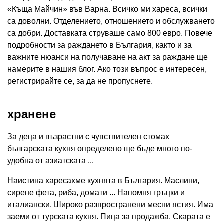
«Къща Майчин» във Варна. Всичко ми хареса, всички
са доволни. Отделението, отношението и обслужването
са добри. Доставката струваше само 800 евро. Повече
подробности за раждането в България, както и за
важните нюанси на получаване на акт за раждане ще
намерите в нашия блог. Ако този въпрос е интересен,
регистрирайте се, за да не пропуснете.
хранене
За деца и възрастни с чувствителен стомах
българската кухня определено ще бъде много по-
удобна от азиатската ...
Наистина харесахме кухнята в България. Маслини,
сирене фета, риба, домати ... Напомня гръцки и
италиански. Широко разпространени месни ястия. Има
заеми от турската кухня. Пица за продажба. Скарата е