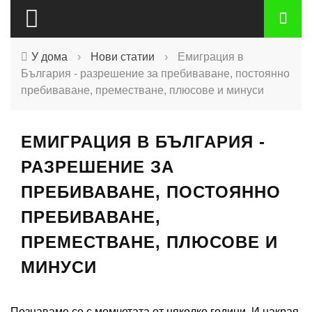
У дома
›
Нови статии
›
Емиграция в
България - разрешение за пребиваване, постоянно
пребиваване, преместване, плюсове и минуси
ЕМИГРАЦИЯ В БЪЛГАРИЯ -
РАЗРЕШЕНИЕ ЗА
ПРЕБИВАВАНЕ, ПОСТОЯННО
ПРЕБИВАВАНЕ,
ПРЕМЕСТВАНЕ, ПЛЮСОВЕ И
МИНУСИ
Познаваме се с момчетата от няколко години. И накрая