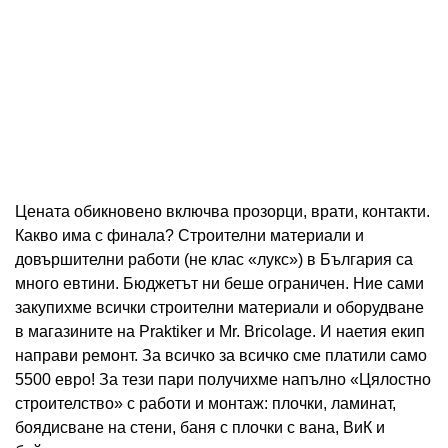
Цената обикновено включва прозорци, врати, контакти.
Какво има с финала? Строителни материали и
довършителни работи (не клас «лукс») в България са
много евтини. Бюджетът ни беше ограничен. Ние сами
закупихме всички строителни материали и оборудване
в магазините на Praktiker и Mr. Bricolage. И наетия екип
направи ремонт. За всичко за всичко сме платили само
5500 евро! За тези пари получихме напълно «Цялостно
строителство» с работи и монтаж: плочки, ламинат,
боядисване на стени, баня с плочки с вана, ВиК и