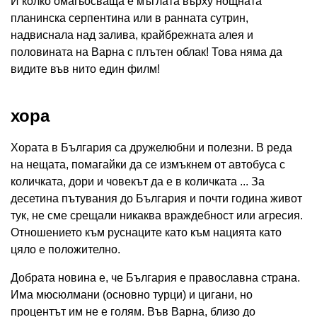
И колко омагьосваща е мъглата върху нощната
планинска серпентина или в ранната сутрин,
надвиснала над залива, крайбрежната алея и
половината на Варна с плътен облак! Това няма да
видите във нито един филм!
хора
Хората в България са дружелюбни и полезни. В реда
на нещата, помагайки да се измъкнем от автобуса с
количката, дори и човекът да е в количката ... За
десетина пътувания до България и почти година живот
тук, не сме срещали никаква враждебност или агресия.
Отношението към руснаците като към нацията като
цяло е положително.
Добрата новина е, че България е православна страна.
Има мюсюлмани (основно турци) и цигани, но
процентът им не е голям. Във Варна, близо до