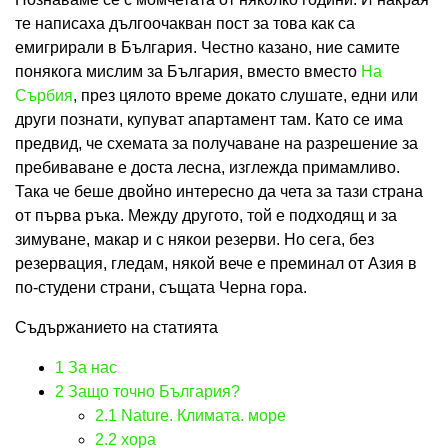
те написаха дългоочакван пост за това как са
емигрирали в България. Честно казано, ние самите
понякога мислим за България, вместо вместо
На
Сърбия
, през цялото време докато слушате, едни или
други познати, купуват апартамент там. Като се има
предвид, че схемата за получаване на разрешение за
пребиваване е доста лесна, изглежда примамливо.
Така че беше двойно интересно да чета за тази страна
от първа ръка. Между другото, той е подходящ и за
зимуване, макар и с някои резерви. Но сега, без
резервация, гледам, някой вече е преминал от Азия в
по-студени страни, същата Черна гора.
Съдържанието на статията
1
За нас
2
Защо точно България?
2.1
Nature. Климата. море
2.2
хора