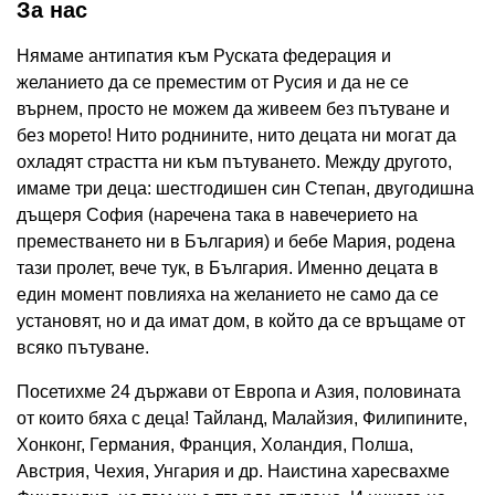
За нас
Нямаме антипатия към Руската федерация и
желанието да се преместим от Русия и да не се
върнем, просто не можем да живеем без пътуване и
без морето! Нито роднините, нито децата ни могат да
охладят страстта ни към пътуването. Между другото,
имаме три деца: шестгодишен син Степан, двугодишна
дъщеря София (наречена така в навечерието на
преместването ни в България) и бебе Мария, родена
тази пролет, вече тук, в България. Именно децата в
един момент повлияха на желанието не само да се
установят, но и да имат дом, в който да се връщаме от
всяко пътуване.
Посетихме 24 държави от Европа и Азия, половината
от които бяха с деца! Тайланд, Малайзия, Филипините,
Хонконг, Германия, Франция, Холандия, Полша,
Австрия, Чехия, Унгария и др. Наистина харесвахме