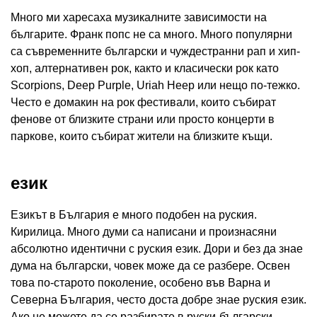
Много ми харесаха музикалните зависимости на
българите. Франк попс не са много. Много популярни
са съвременните български и чуждестранни рап и хип-
хоп, алтернативен рок, както и класически рок като
Scorpions, Deep Purple, Uriah Heep или нещо по-тежко.
Често е домакин на рок фестивали, които събират
фенове от близките страни или просто концерти в
паркове, които събират жители на близките къщи.
език
Езикът в България е много подобен на руския.
Кирилица. Много думи са написани и произнасяни
абсолютно идентични с руския език. Дори и без да знае
дума на български, човек може да се разбере. Освен
това по-старото поколение, особено във Варна и
Северна България, често доста добре знае руския език.
Ако не можете да се разбирате в руски-български,