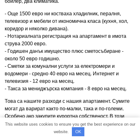
бойлер, два климатика.
- Още 1500 евро ни костваха хладилник, пералня,
телевизор и мебели от икономична класа (кухня, хол,
коридор и няколко дивана).
- Нотариалната регистрация на апартамент в имота
струва 2000 евро.
- Годишен данък имущество плюс сметосъбиране -
около 50 евро годишно.
- Сметки за комунални услуги за електромери и
водомери - средно 40 евро на месец. Интернет и
телевизия - 12 евро на месец.
- Такса за мениджърска компания - 8 евро на месец.
Това са нашите разходи с нашия апартамент. Сумите
могат да варират както по-малки, така и по-големи.
Особено ако закупите курортна собственост. В този
случай вместо паричната такса на управляващата
This website uses cookies to ensure you get the best experience on our
компания ще се появи такса за поддръжка от 6-12 евро
website.
OK
годишно на кв.м, независимо дали живеете или не. За