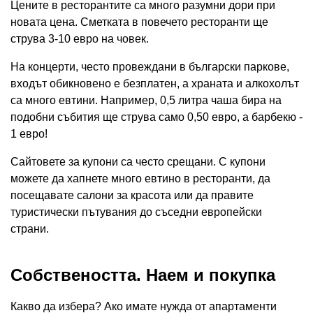
Цените в ресторантите са много разумни дори при
новата цена. Сметката в повечето ресторанти ще
струва 3-10 евро на човек.
На концерти, често провеждани в български паркове,
входът обикновено е безплатен, а храната и алкохолът
са много евтини. Например, 0,5 литра чаша бира на
подобни събития ще струва само 0,50 евро, а барбекю -
1 евро!
Сайтовете за купони са често срещани. С купони
можете да хапнете много евтино в ресторанти, да
посещавате салони за красота или да правите
туристически пътувания до съседни европейски
страни.
Собствеността. Наем и покупка
Какво да избера? Ако имате нужда от апартаменти