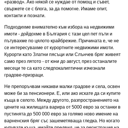
«развод». Ако някой се нуждае от помощ и съвет,
свържете се с блога, за да помогне. Имаме опит,
контакти и познати.
Подходихме внимателно към избора на недвижими
имоти - дойдохме в България с тази цел пет пъти и
пътувахме по цялото крайбрежие. Причината е, че не
се интересувахме от курортните недвижими имоти.
Курорти като Златни пясъци или Слънчев бряг живеят
само през лятото - от юни до август, през останалите
месеци те са като следпокалиптични изчезнали
градове-призраци.
Не препоръчвам никакви малки градове и села, освен
може би за пенсионери. Е, или ако искате да си купите
къща в селото. Между другото, разпространението на
цените на жилищата варира от 5000 евро за останки в
пустинята до 500 000 евро за голямо ново имение на
варненския бряг със зашеметяваща гледка. Но когато
купувате къща, имайте предвид, че за регистрация на