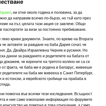
местване
Израел
, ни отне около година и половина, за да
жно да направим всичко по-бързо, но тъй като през
яхме на път, цялата тази акция се завлече. Общо
 в паспортите за визи за постоянно пребиваване.
леко криви документи. Знаете, по време на Втората
а че актовете за раждане на баба Дария сочат, че
иня. Да, Двайра Израилевна Черняк и рускиня. Но
ска данни за раждането и родителите на бабата от
да докажем, че корените на третото коляно не са се
 от факта, че баба ми е родена в Беларус, живееше
е родителите на баба ми живееха в Санкт Петербург,
и и естонски, а еврейското гробище на прабаба в
отида.
 ни помогна във всички тези изследвания. Всъщност
ията и ние само изкопахме информация по форумите
о консулство не помогна в това отношение, а само