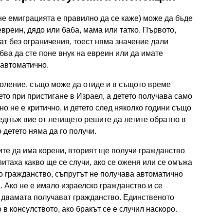
не емиграцията е правилно да се каже) може да бъде
евреин, дядо или баба, мама или татко. Първото,
ат без ограничения, тоест няма значение дали
бва да сте поне внук на евреин или да имате
 автоматично.
околение, също може да отиде и в същото време
то при пристигане в Израел, а детето получава само
 но не е критично, и детето след няколко години също
веднъж вие от летището решите да летите обратно в
 детето няма да го получи.
ите да има корени, вторият ще получи гражданство
итаха какво ще се случи, ако се оженя или се омъжа
ко гражданство, съпругът не получава автоматично
. Ако не е имало израелско гражданство и се
 двамата получават гражданство. Единственото
 в консулството, ако бракът се е случил наскоро.