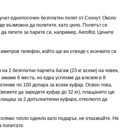
учат еднопосочен безплатен полет от Сохнут. Около
ъде възможно да полетите, като цяло. Полетът се
 да летите за парите си, например, Aeroflot. Цените
симетров телефон, който ще ви отведе с всичките си
 на 2 безплатни парчета багаж (23 кг всеки) на човек,
 имаме 6 места, но едва успяхме да влезем в 8
атихме по 100 долара за всеки куфар. Освен това,
можете да заредите куфар до 32 кг), плащането ще
 плащаш за 2 допълнителни куфара, отколкото да
голямо топло одеяло като подарък, не отказвайте. Не
а попитате.