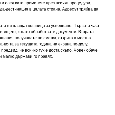
 и след като преминете през всички процедури,
ада-дестинация в цялата страна. Адресът трябва да
ата ви плащат кошница за усвояване. Първата част
етището, когато обработвате документи. Втората
ащания получавате по сметка, открита в местна
анията за текущата година на екрана по-долу.
предвид, че всичко тук е доста скъпо. Човек обаче
и малко държави го правят..