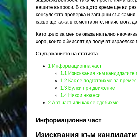
вашите въпроси. В същото време ще ви разка
консулската проверка и завърши със самия 
какво ще кажа в коментарите, иначе мога д
Като цяло за мен се оказа напълно неочакв
хора, които обмислят да получат израелско 
Съдържанието на статията
1
Информационна част
1.1
Изисквания към кандидатите 
1.2
Как се подготвихме за преме
1.3
Булки при движение
1.4
Някои нюанси
2
Арт част или как се сдобихме
Информационна част
Изисквания към кандидати