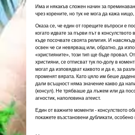
Има и някакъв сложен начин за преминаване
чрез корените, но тук не мога да кажа нищо
Оказа се, че един от горещите въпроси е по
когато идвате за първи път в консулството
къде посочвате своята религия. И навсякъд
освен че си невярващ или, обратно, да из
«християните», този тип ще бъде провал. От 
християни, се отписват тук по-долу в комен
могат да изповядват каквото и да е, за разл
променят вярата. Като цяло им беше даден
дали всъщност няма значение какво да нап
(консул). Не трябваше да лъжем или да пос
агностик, наполовина атеист.
Един от важните моменти - консулството об
покажете възстановени дубликати, особено 