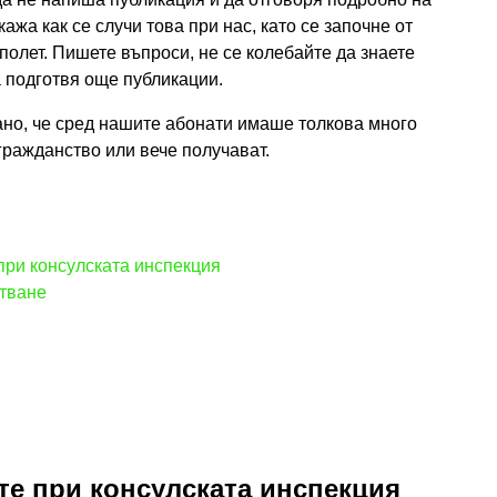
жа как се случи това при нас, като се започне от
полет. Пишете въпроси, не се колебайте да знаете
а подготвя още публикации.
ано, че сред нашите абонати имаше толкова много
гражданство или вече получават.
при консулската инспекция
стване
те при консулската инспекция