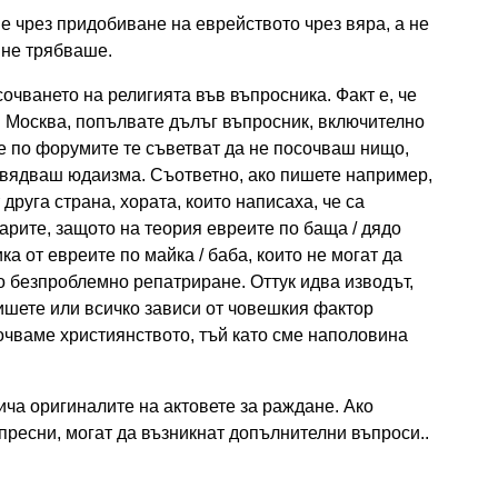
 чрез придобиване на еврейството чрез вяра, а не
, не трябваше.
сочването на религията във въпросника. Факт е, че
 в Москва, попълвате дълъг въпросник, включително
е по форумите те съветват да не посочваш нищо,
повядваш юдаизма. Съответно, ако пишете например,
друга страна, хората, които написаха, че са
тарите, защото на теория евреите по баща / дядо
ика от евреите по майка / баба, които не могат да
о безпроблемно репатриране. Оттук идва изводът,
ишете или всичко зависи от човешкия фактор
очваме християнството, тъй като сме наполовина
ича оригиналите на актовете за раждане. Ако
пресни, могат да възникнат допълнителни въпроси..