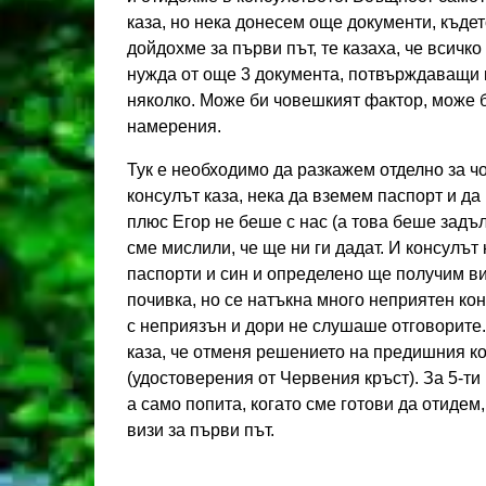
каза, но нека донесем още документи, където
дойдохме за първи път, те казаха, че всичко
нужда от още 3 документа, потвърждаващи к
няколко. Може би човешкият фактор, може 
намерения.
Тук е необходимо да разкажем отделно за чо
консулът каза, нека да вземем паспорт и да
плюс Егор не беше с нас (а това беше задъл
сме мислили, че ще ни ги дадат. И консулът
паспорти и син и определено ще получим ви
почивка, но се натъкна много неприятен ко
с неприязън и дори не слушаше отговорите.
каза, че отменя решението на предишния к
(удостоверения от Червения кръст). За 5-ти
а само попита, когато сме готови да отидем
визи за първи път.