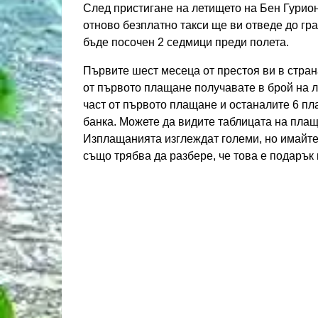
След пристигане на летището на Бен Гурион
отново безплатно такси ще ви отведе до гр
бъде посочен 2 седмици преди полета.
Първите шест месеца от престоя ви в стран
от първото плащане получавате в брой на л
част от първото плащане и останалите 6 пл
банка. Можете да видите таблицата на плащ
Изплащанията изглеждат големи, но имайте 
също трябва да разбере, че това е подарък 