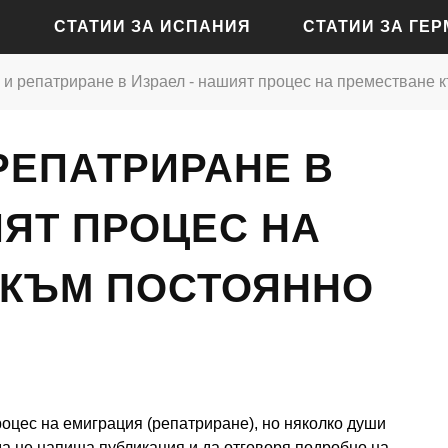
СТАТИИ ЗА ИСПАНИЯ
СТАТИИ ЗА ГЕ
 и репатриране в Израел - нашият процес на преместване 
СТАТИИ ЗА АЛИКАНТЕ
СТАТИИ ЗА БАДЕН-Б
РЕПАТРИРАНЕ В
СТАТИИ ЗА БАРСЕЛОНА
СТАТИИ ЗА БЕРЛИН
СТАТИИ ЗА МАДРИД
СТАТИИ ЗА КЬОЛН
ИЯТ ПРОЦЕС НА
СТАТИИ ЗА СЕВИЛЯ
СТАТИИ ЗА ДРЕЗДЕН
 КЪМ ПОСТОЯННО
СТАТИИ ЗА ВАЛЕНСИЯ
СТАТИИ ЗА ФРАНКФУ
СТАТИИ ЗА ХАМБУРГ
СТАТИИ ЗА МЮНХЕН
оцес на емиграция (репатриране), но няколко души
 да не напиша публикация и да отговоря подробно на