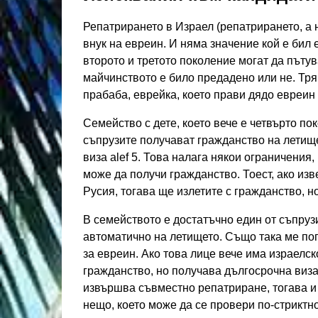
Репатрирането в Израел (репатрирането, а 
внук на евреин. И няма значение кой е бил 
второто и третото поколение могат да пътув
майчинството е било предадено или не. Тря
прабаба, еврейка, което прави дядо евреин
Семейство с дете, което вече е четвърто п
съпрузите получават гражданство на летище
виза alef 5. Това налага някои ограничения,
може да получи гражданство. Тоест, ако из
Русия, тогава ще излетите с гражданство, но
В семейството е достатъчно един от съпруз
автоматично на летището. Също така ме поп
за евреин. Ако това лице вече има израелс
гражданство, но получава дългосрочна виза
извършва съвместно репатриране, тогава и
нещо, което може да се провери по-стриктно