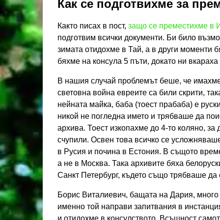
Как се подготвихме за пре
Както писах в пост,
защо се преместихме в 
подготвим всички документи. Би било възмо
зимата отидохме в Тай, а в други моменти б
бяхме на консула 5 пъти, докато ни вкараха
В нашия случай проблемът беше, че имахме 
световна война евреите са били скрити, так
нейната майка, баба (тоест прабаба) е руск
никой не погледна името и трябваше да пои
архива. Тоест изкопахме до 4-то коляно, за 
счупили. Освен това всичко се усложняваше
в Русия и почина в Естония. В същото врем
а не в Москва. Така архивите бяха белоруск
Санкт Петербург, където също трябваше да 
Борис Виталиевич, бащата на Дария, много
именно той направи запитвания в инстанц
и отидохме в консулството. Всъщност самот