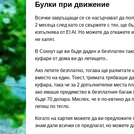
Булки при движение
Всички завръщащи се се насърчават да пол
2 месеца след като се свържете с тях, ще б
изпълнява от El Al. Но можете да откажете и
не хапят.
В Сохнут ще ви бъде даден и безплатен так
куфари от дома ви до летището..
Ако летите безплатно, тогава ще разчитате и
вместо на един. Тоест, тримата трябваше да
куфара, така че за 2 допълнителни места пл
ако имаше предимство в безплатния багаж (
бъде 70 долара. Мислех, че е по-евтино да
летиш по тегло.
Когато на хартия можете да ви предложите 
знам дали всички се предлагат, но можете д