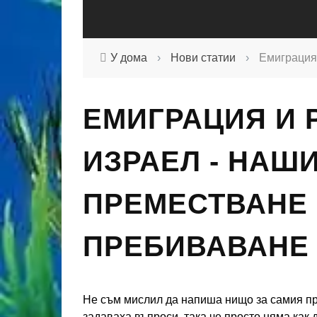
У дома
›
Нови статии
›
Емиграция
ЕМИГРАЦИЯ И 
ИЗРАЕЛ - НАШ
ПРЕМЕСТВАНЕ
ПРЕБИВАВАНЕ
Не съм мислил да напиша нищо за самия пр
задаваха въпроси, така че просто няма как