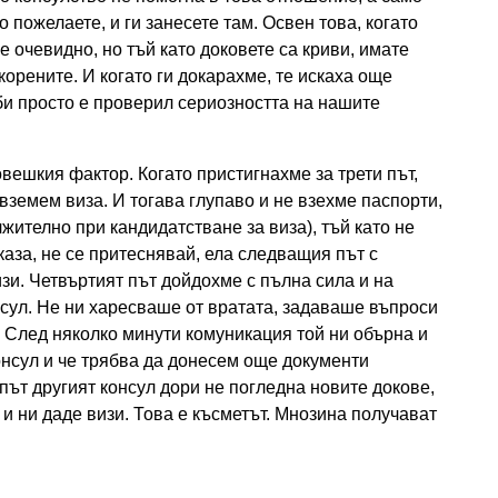
 пожелаете, и ги занесете там. Освен това, когато
 е очевидно, но тъй като доковете са криви, имате
орените. И когато ги докарахме, те искаха още
би просто е проверил сериозността на нашите
вешкия фактор. Когато пристигнахме за трети път,
 вземем виза. И тогава глупаво и не взехме паспорти,
жително при кандидатстване за виза), тъй като не
 каза, не се притеснявай, ела следващия път с
зи. Четвъртият път дойдохме с пълна сила и на
нсул. Не ни харесваше от вратата, задаваше въпроси
 След няколко минути комуникация той ни обърна и
онсул и че трябва да донесем още документи
 път другият консул дори не погледна новите докове,
, и ни даде визи. Това е късметът. Мнозина получават