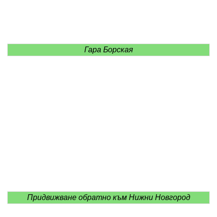
Гара Борская
Придвижване обратно към Нижни Новгород