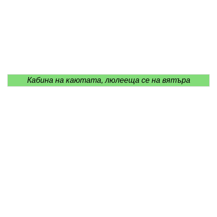
Кабина на каютата, люлееща се на вятъра