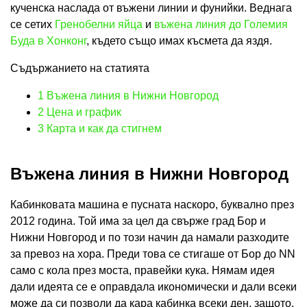
кученска наслада от въжени линии и фунийки. Веднага
се сетих
Гренобелни яйца
и
въжена линия до Големия
Буда в Хонконг
, където също имах късмета да яздя.
Съдържанието на статията
1
Въжена линия в Нижни Новгород
2
Цена и график
3
Карта и как да стигнем
Въжена линия в Нижни Новгород
Кабинковата машина е пусната наскоро, буквално през
2012 година. Той има за цел да свърже град Бор и
Нижни Новгород и по този начин да намали разходите
за превоз на хора. Преди това се стигаше от Бор до NN
само с кола през моста, правейки кука. Нямам идея
дали идеята се е оправдала икономически и дали всеки
може да си позволи да кара кабинка всеки ден, защото,