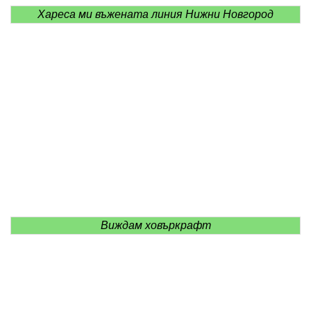
Хареса ми въжената линия Нижни Новгород
Виждам ховъркрафт