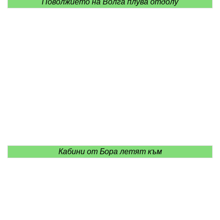
Поволжието на Волга плува отдолу
Кабини от Бора летят към