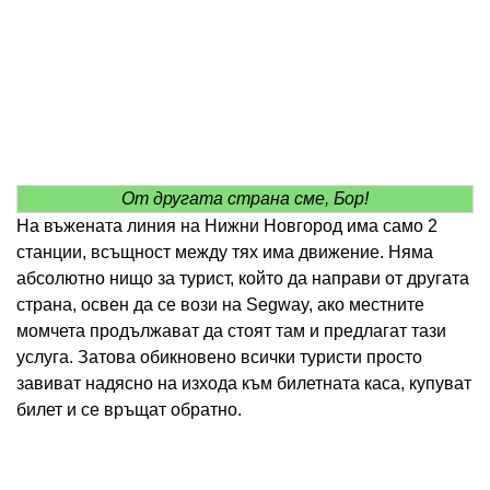
От другата страна сме, Бор!
На въжената линия на Нижни Новгород има само 2
станции, всъщност между тях има движение. Няма
абсолютно нищо за турист, който да направи от другата
страна, освен да се вози на Segway, ако местните
момчета продължават да стоят там и предлагат тази
услуга. Затова обикновено всички туристи просто
завиват надясно на изхода към билетната каса, купуват
билет и се връщат обратно.