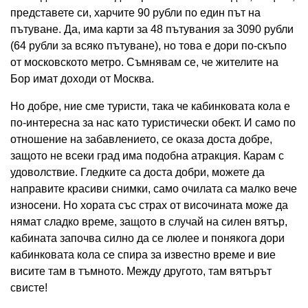
представете си, харчите 90 рубли по един път на
пътуване. Да, има карти за 48 пътувания за 3090 рубли
(64 рубли за всяко пътуване), но това е дори по-скъпо
от московското метро. Съмнявам се, че жителите на
Бор имат доходи от Москва.
Но добре, ние сме туристи, така че кабинковата кола е
по-интересна за нас като туристически обект. И само по
отношение на забавлението, се оказа доста добре,
защото не всеки град има подобна атракция. Карам с
удоволствие. Гледките са доста добри, можете да
направите красиви снимки, само очилата са малко вече
износени. Но хората със страх от височината може да
нямат сладко време, защото в случай на силен вятър,
кабината започва силно да се люлее и понякога дори
кабинковата кола се спира за известно време и вие
висите там в тъмното. Между другото, там вятърът
свисте!