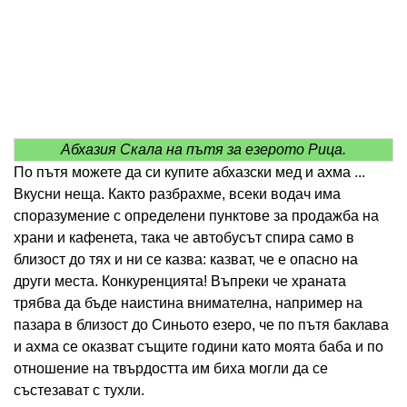
Абхазия Скала на пътя за езерото Рица.
По пътя можете да си купите абхазски мед и ахма ...
Вкусни неща. Както разбрахме, всеки водач има
споразумение с определени пунктове за продажба на
храни и кафенета, така че автобусът спира само в
близост до тях и ни се казва: казват, че е опасно на
други места. Конкуренцията! Въпреки че храната
трябва да бъде наистина внимателна, например на
пазара в близост до Синьото езеро, че по пътя баклава
и ахма се оказват същите години като моята баба и по
отношение на твърдостта им биха могли да се
състезават с тухли.