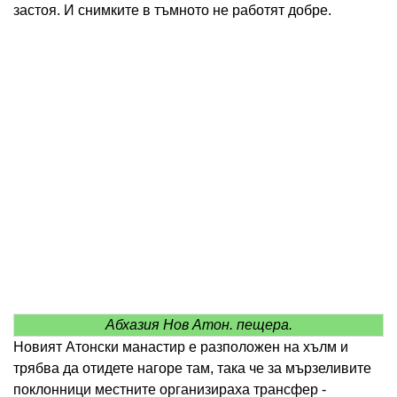
застоя. И снимките в тъмното не работят добре.
Абхазия Нов Атон. пещера.
Новият Атонски манастир е разположен на хълм и
трябва да отидете нагоре там, така че за мързеливите
поклонници местните организираха трансфер -