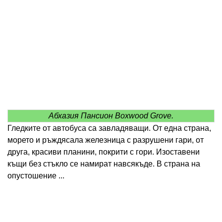
Абхазия Пансион Boxwood Grove.
Гледките от автобуса са завладяващи. От една страна,
морето и ръждясала железница с разрушени гари, от
друга, красиви планини, покрити с гори. Изоставени
къщи без стъкло се намират навсякъде. В страна на
опустошение ...