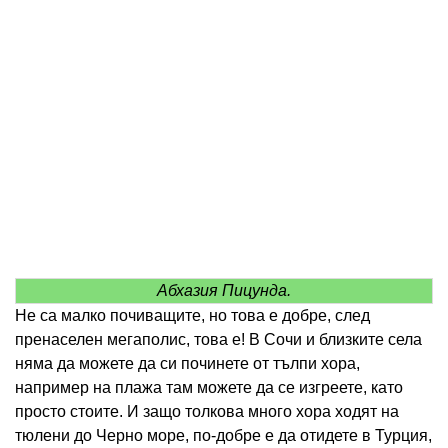
Абхазия Пицунда.
Не са малко почиващите, но това е добре, след
пренаселен мегаполис, това е! В Сочи и близките села
няма да можете да си починете от тълпи хора,
например на плажа там можете да се изгреете, като
просто стоите. И защо толкова много хора ходят на
тюлени до Черно море, по-добре е да отидете в Турция,