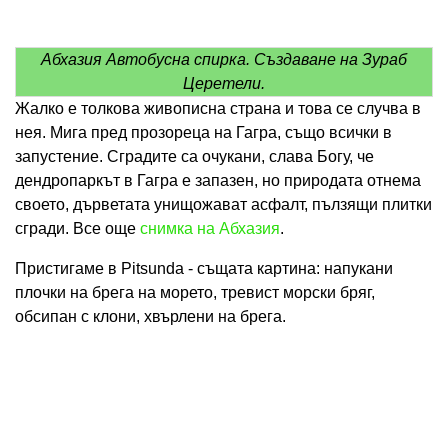
Абхазия Автобусна спирка. Създаване на Зураб
Церетели.
Жалко е толкова живописна страна и това се случва в
нея. Мига пред прозореца на Гагра, също всички в
запустение. Сградите са очукани, слава Богу, че
дендропаркът в Гагра е запазен, но природата отнема
своето, дърветата унищожават асфалт, пълзящи плитки
сгради. Все още
снимка на Абхазия
.
Пристигаме в Pitsunda - същата картина: напукани
плочки на брега на морето, тревист морски бряг,
обсипан с клони, хвърлени на брега.