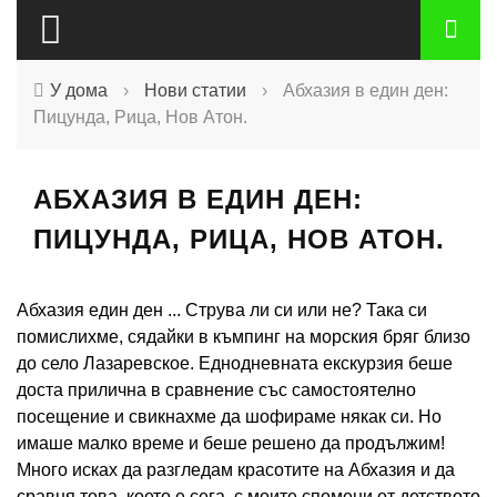
У дома
›
Нови статии
›
Абхазия в един ден:
Пицунда, Рица, Нов Атон.
АБХАЗИЯ В ЕДИН ДЕН:
ПИЦУНДА, РИЦА, НОВ АТОН.
Абхазия един ден ... Струва ли си или не? Така си
помислихме, сядайки в къмпинг на морския бряг близо
до село Лазаревское. Еднодневната екскурзия беше
доста прилична в сравнение със самостоятелно
посещение и свикнахме да шофираме някак си. Но
имаше малко време и беше решено да продължим!
Много исках да разгледам красотите на Абхазия и да
сравня това, което е сега, с моите спомени от детството