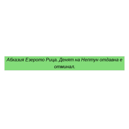
Абхазия Езерото Рица. Денят на Нептун отдавна е
отминал.