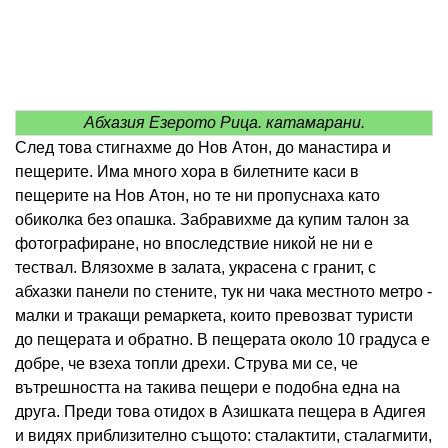
Абхазия Езерото Рица. катамарани.
След това стигнахме до Нов Атон, до манастира и
пещерите. Има много хора в билетните каси в
пещерите на Нов Атон, но те ни пропуснаха като
обиколка без опашка. Забравихме да купим талон за
фотографиране, но впоследствие никой не ни е
тествал. Влязохме в залата, украсена с гранит, с
абхазки панели по стените, тук ни чака местното метро -
малки и тракащи ремаркета, които превозват туристи
до пещерата и обратно. В пещерата около 10 градуса е
добре, че взеха топли дрехи. Струва ми се, че
вътрешността на такива пещери е подобна една на
друга. Преди това отидох в Азишката пещера в Адигея
и видях приблизително същото: сталактити, сталагмити,