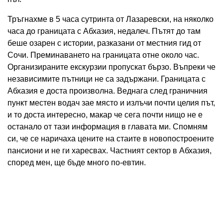
Тръгнахме в 5 часа сутринта от Лазаревски, на няколко
часа до границата с Абхазия, недалеч. Пътят до там
беше озарен с истории, разказани от местния гид от
Сочи. Преминаването на границата отне около час.
Организираните екскурзии пропускат бързо. Въпреки че
независимите пътници не са задържани. Границата с
Абхазия е доста произволна. Веднага след граничния
пункт местен водач зае място и излъчи почти целия път,
и то доста интересно, макар че сега почти нищо не е
останало от тази информация в главата ми. Спомням
си, че се наричаха цените на стаите в новопостроените
пансиони и не ги харесвах. Частният сектор в Абхазия,
според мен, ще бъде много по-евтин.