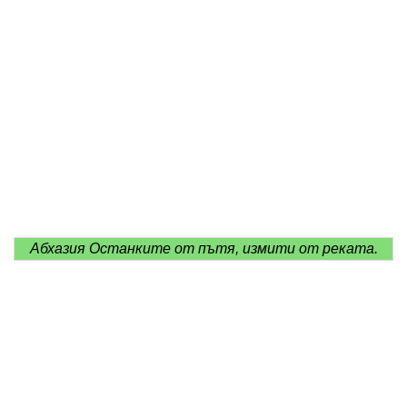
Абхазия Останките от пътя, измити от реката.