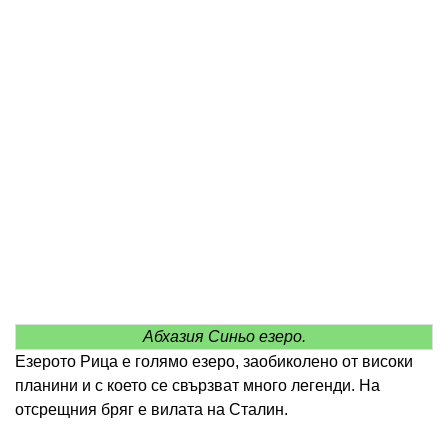
Абхазия Синьо езеро.
Езерото Рица е голямо езеро, заобиколено от високи
планини и с което се свързват много легенди. На
отсрещния бряг е вилата на Сталин.