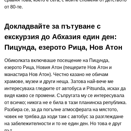
от 80-те.
Докладвайте за пътуване с
екскурзия до Абхазия един ден:
Пицунда, езерото Рица, Нов Атон
Обиколката включваше посещение на Пицунда,
езерото Рица, Новия Атон (пещерите Нов Атон и
манастира Нов Атон). Честно казано не обичам
храмове, музеи и други неща. Затова най-вече ме
интересуваха гледките от автобуса и Pitsunda, исках да
видя какво се промени. Съпругата му се интересувала
от всичко; никога не е била в тази планинска република.
Разбира се, за да погълне атмосферата на мястото,
човек не трябва да ходи там с автобус за разглеждане
на забележителности и то не един ден. Но това е друг
път.