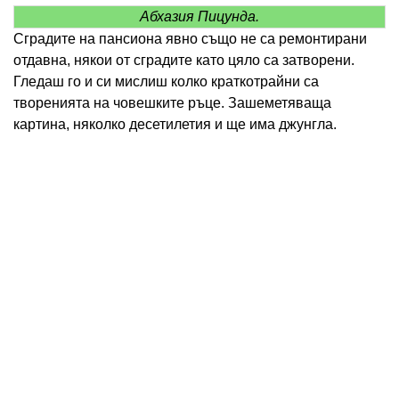
Абхазия Пицунда.
Сградите на пансиона явно също не са ремонтирани
отдавна, някои от сградите като цяло са затворени.
Гледаш го и си мислиш колко краткотрайни са
творенията на човешките ръце. Зашеметяваща
картина, няколко десетилетия и ще има джунгла.