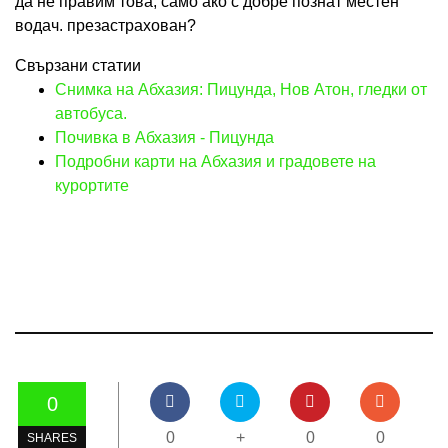
да не правим това, само ако с добре познат местен
водач. презастрахован?
Свързани статии
Снимка на Абхазия: Пицунда, Нов Атон, гледки от
автобуса.
Почивка в Абхазия - Пицунда
Подробни карти на Абхазия и градовете на
курортите
0
0
+
0
0
SHARES