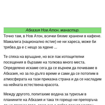
Абхазия Нов Атон. манастир.
Точно там, в Нов Атон, всички бяхме хранени в кафене.
Мамалига (национално ястие) не ни хареса, може би
трябва да е с нещо за ядене ...
Те спяха на връщане, но все пак изтощителни
посещения в бързаме на толкова много места.
Определено искаме сега да се върнем да почиваме в
Абхазия, но за по-дълго време и сами да се потопим в
атмосферата на тази приказна страна и да се насладим
на нейната естествена красота.
Между другото, попитахме водача за туризъм в
планините на Абхазия и така тя горещо ни препоръча