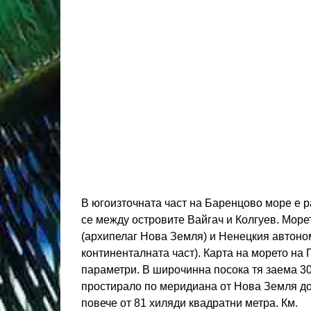
В югоизточната част на Баренцово море е
се между островите Вайгач и Колгуев. Морет
(архипелаг Нова Земля) и Ненецкия автоном
континенталната част). Карта на морето на
параметри. В широчинна посока тя заема 300
простирало по меридиана от Нова Земля до
повече от 81 хиляди квадратни метра. Км.