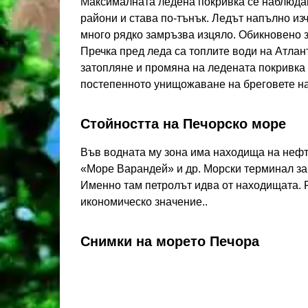
Максималната ледена покривка се наблюдав
райони и става по-тънък. Ледът напълно из
много рядко замръзва изцяло. Обикновено з
Пречка пред леда са топлите води на Атлан
затопляне и промяна на ледената покривка 
постепенното унищожаване на бреговете на
Стойността на Печорско море
Във водната му зона има находища на нефт.
«Море Варандей» и др. Морски терминал за
Именно там петролът идва от находищата. Р
икономическо значение..
Снимки на морето Печора