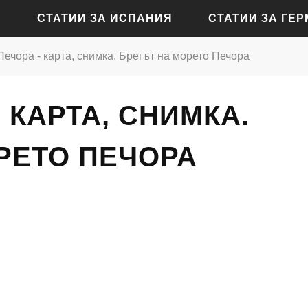
СТАТИИ ЗА ИСПАНИЯ
СТАТИИ ЗА ГЕ
ечора - карта, снимка. Брегът на морето Печора
СТАТИИ ЗА АЛИКАНТЕ
СТАТИИ ЗА БАДЕН-Б
 КАРТА, СНИМКА.
СТАТИИ ЗА БАРСЕЛОНА
СТАТИИ ЗА БЕРЛИН
СТАТИИ ЗА МАДРИД
СТАТИИ ЗА КЬОЛН
РЕТО ПЕЧОРА
СТАТИИ ЗА СЕВИЛЯ
СТАТИИ ЗА ДРЕЗДЕН
СТАТИИ ЗА ВАЛЕНСИЯ
СТАТИИ ЗА ФРАНКФУ
СТАТИИ ЗА ХАМБУРГ
СТАТИИ ЗА МЮНХЕН