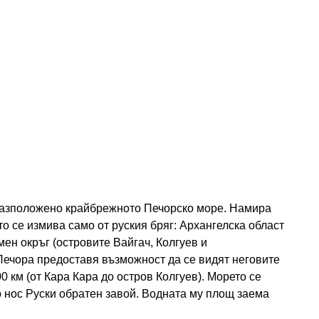
 разположено крайбрежното Печорско море. Намира
о се измива само от руския бряг: Архангелска област
ен окръг (островите Вайгач, Колгуев и
 Печора предоставя възможност да се видят неговите
 км (от Кара Кара до остров Колгуев). Морето се
 нос Руски обратен завой. Водната му площ заема