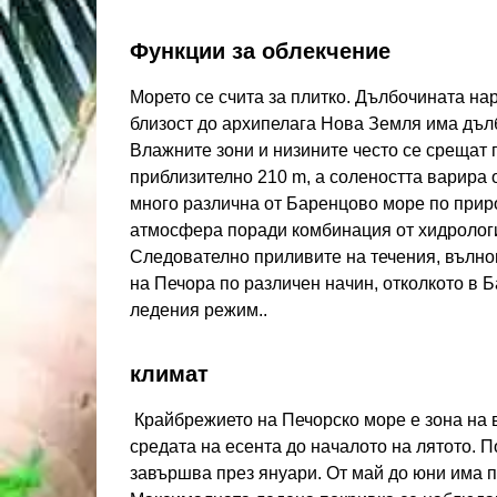
Функции за облекчение
Морето се счита за плитко. Дълбочината нар
близост до архипелага Нова Земля има дълб
Влажните зони и низините често се срещат 
приблизително 210 m, а солеността варира 
много различна от Баренцово море по прир
атмосфера поради комбинация от хидрологи
Следователно приливите на течения, вълнов
на Печора по различен начин, отколкото в 
ледения режим..
климат
Крайбрежието на Печорско море е зона на в
средата на есента до началото на лятото. 
завършва през януари. От май до юни има п