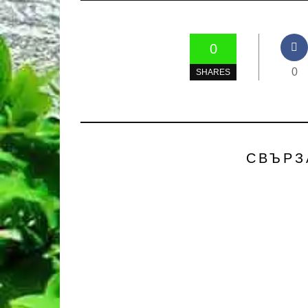
0
0
SHARES
СВЪРЗ