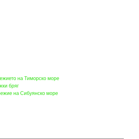
режието на Тиморско море
жки бряг
брежие на Сибуянско море