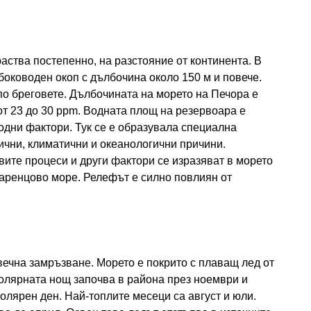
аства постепенно, на разстояние от континента. В
оководен окоп с дълбочина около 150 м и повече.
по бреговете. Дълбочината на морето на Печора е
от 23 до 30 ppm. Водната площ на резервоара е
одни фактори. Тук се е образувала специална
чни, климатични и океанологични причини.
ите процеси и други фактори се изразяват в морето
Баренцово море. Релефът е силно повлиян от
ечна замръзване. Морето е покрито с плаващ лед от
Полярната нощ започва в района през ноември и
олярен ден. Най-топлите месеци са август и юли.