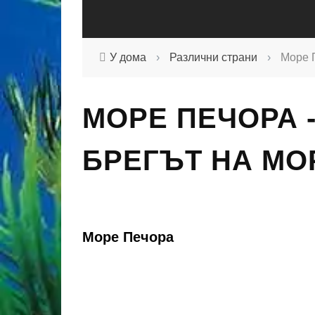
У дома
›
Различни страни
›
Море П
МОРЕ ПЕЧОРА -
БРЕГЪТ НА МО
Море Печора