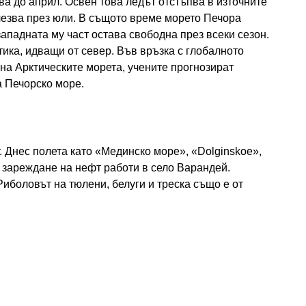
а до април. Освен това ледът отстъпва в източните
чезва през юли. В същото време морето Печора
ападната му част остава свободна през всеки сезон.
тика, идващи от север. Във връзка с глобалното
на Арктическите морета, учените прогнозират
 Печорско море.
 Днес полета като «Мединско море», «Dolginskoe»,
 зареждане на нефт работи в село Варандей.
иболовът на тюлени, белуги и треска също е от