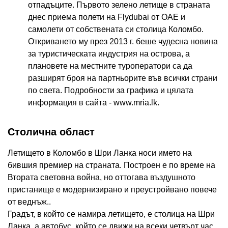
отпадъците. Първото зелено летище в страната
днес приема полети на Flydubai от ОАЕ и
самолети от собствената си столица Коломбо.
Откриването му през 2013 г. беше чудесна новина
за туристическата индустрия на острова, а
плановете на местните туроператори са да
разширят броя на партньорите във всички страни
по света. Подробности за графика и цялата
информация в сайта - www.mria.lk.
Столична област
Летището в Коломбо в Шри Ланка носи името на
бившия премиер на страната. Построен е по време на
Втората световна война, но оттогава въздушното
пристанище е модернизирано и преустройвано повече
от веднъж..
Градът, в който се намира летището, е столица на Шри
Ланка, а автобус, който се движи на всеки четвърт час