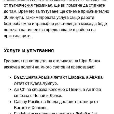
от пътническия терминал, ще ви помогне да стигнете
до там. Времето за пътуване ще отнеме приблизително
30 минути. Таксиметровата услуга също работи
безпроблемно и трансфер до столицата може да бъде
поръчан на гишето за предплащане в района на
пристигащите.
Услуги и упътвания
Графикът на летището на столицата на Шри Ланка
включва полети на много световни превозвачи:
Въздушната Арабия лети от Шарджа, а AirAsia
летят от Куала Лумпур.
Air China свързва Коломбо с Пекин, а Air India
свързва с Ченай и Делхи.
Cathay Pacific на борда доставят пътници от
Банкок и Хонконг.
Flydubai има редовни полети от Дубай и Jet