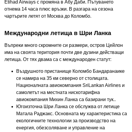
Etihad Airways с промяна в Абу Даби. Пътуването
отнема 14 часа плюс връзки. В разгара на сезона
чартърите летят от Москва до Коломбо.
Международни летища в Шри Ланка
Въпреки много скромните си размери, остров Цейлон
има на своята територия почти две дузини действащи
летища. От тях двама са с международен статут:
Въздушното пристанище Коломбо Бандаранаике
се намира на 35 км северно от столицата.
Националната авиокомпания SriLankan Airlines и
самолетът на местната нискотарифна
авиокомпания Михин Ланка са базирани тук..
Югоизточна Шри Ланка се обслужва от летище
Матала Раджакс. Основната му характеристика са
екологичните технологии за производство на
енергия, обезсоляване и управление на