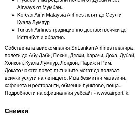
Airways от Мумбай..
Korean Air и Malaysia Airlines летят до Сеул и
Куала Лумпур
Turkish Airlines традиционно доставя всички до
Истанбул и обратно.
Собствената авиокомпания SriLankan Airlines планира
полети до Абу Даби, Пекин, Делхи, Карачи, Доха, Дубай,
Хонконг, Куала Лумпур, Лондон, Париж и Рим.
Докато чакате полет, пътниците могат да ползват
всички услуги на летището. Има безмитни магазини,
кафенета и ресторанти, обменни пунктове, поща..
Подробности на официалния уебсайт - www.airport.lk.
Снимки