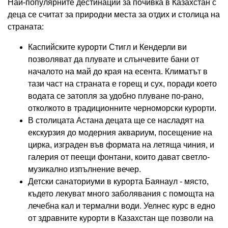
Най-популярните дестинации за почивка в Казахстан с
деца се считат за природни места за отдих и столица на
страната:
Каспийските курорти Стигл и Кендерли ви
позволяват да плувате и слънчевите бани от
началото на май до края на есента. Климатът в
тази част на страната е горещ и сух, поради което
водата се затопля за удобно плуване по-рано,
отколкото в традиционните черноморски курорти.
В столицата Астана децата ще се насладят на
екскурзия до модерния аквариум, посещение на
цирка, изграден във формата на летяща чиния, и
галерия от пеещи фонтани, които дават светло-
музикално изпълнение вечер.
Детски санаториуми в курорта Баянаул - място,
където лекуват много заболявания с помощта на
лечебна кал и термални води. Уелнес курс в едно
от здравните курорти в Казахстан ще позволи на