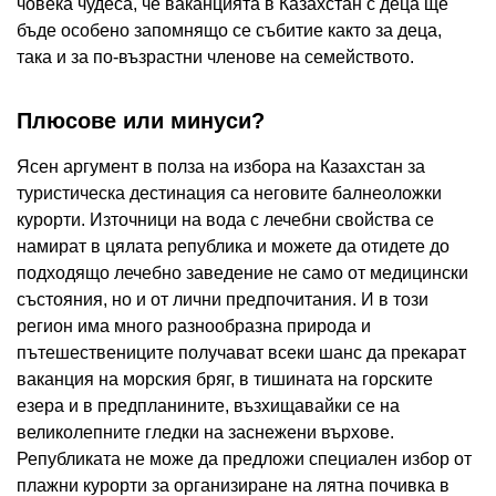
човека чудеса, че ваканцията в Казахстан с деца ще
бъде особено запомнящо се събитие както за деца,
така и за по-възрастни членове на семейството.
Плюсове или минуси?
Ясен аргумент в полза на избора на Казахстан за
туристическа дестинация са неговите балнеоложки
курорти. Източници на вода с лечебни свойства се
намират в цялата република и можете да отидете до
подходящо лечебно заведение не само от медицински
състояния, но и от лични предпочитания. И в този
регион има много разнообразна природа и
пътешествениците получават всеки шанс да прекарат
ваканция на морския бряг, в тишината на горските
езера и в предпланините, възхищавайки се на
великолепните гледки на заснежени върхове.
Републиката не може да предложи специален избор от
плажни курорти за организиране на лятна почивка в