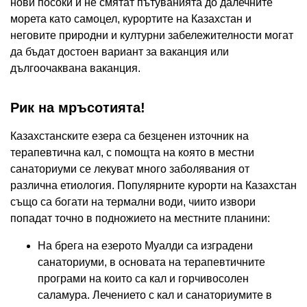
нови посоки и не смятат пътуванията до далечните
морета като самоцел, курортите на Казахстан и
неговите природни и културни забележителности могат
да бъдат достоен вариант за ваканция или
дългоочаквана ваканция.
Рик на мръсотията!
Казахстанските езера са безценен източник на
терапевтична кал, с помощта на която в местни
санаториуми се лекуват много заболявания от
различна етиология. Популярните курорти на Казахстан
също са богати на термални води, чиито извори
попадат точно в подножието на местните планини:
На брега на езерото Муалди са изградени
санаториуми, в основата на терапевтичните
програми на които са кал и горчивосолен
саламура. Лечението с кал и санаториумите в