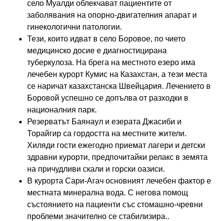
село Муалди облекчават пациентите от
заболявания на опорно-двигателния апарат и
гинекологични патологии.
Тези, които идват в село Боровое, по чието
медицинско досие е диагностицирана
туберкулоза. На брега на местното езеро има
лечебен курорт Кумис на Казахстан, а тези места
се наричат ​​казахстанска Швейцария. Лечението в
Боровой успешно се допълва от разходки в
националния парк.
Резерватът Баянаул и езерата Джасиби и
Торайгир са гордостта на местните жители.
Хиляди гости ежегодно приемат лагери и детски
здравни курорти, предпочитайки релакс в земята
на причудливи скали и горски оазиси.
В курорта Сари-Агач основният лечебен фактор е
местната минерална вода. С негова помощ
състоянието на пациенти със стомашно-чревни
проблеми значително се стабилизира..