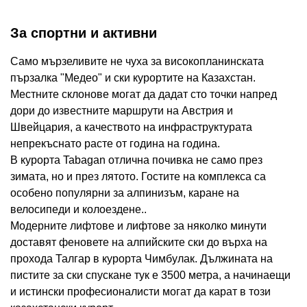
За спортни и активни
Само мързеливите не чуха за високопланинската
пързалка "Медео" и ски курортите на Казахстан.
Местните склонове могат да дадат сто точки напред
дори до известните маршрути на Австрия и
Швейцария, а качеството на инфраструктурата
непрекъснато расте от година на година.
В курорта Tabagan отлична почивка не само през
зимата, но и през лятото. Гостите на комплекса са
особено популярни за алпинизъм, каране на
велосипеди и колоездене..
Модерните лифтове и лифтове за няколко минути
доставят феновете на алпийските ски до върха на
прохода Талгар в курорта Чимбулак. Дължината на
пистите за ски спускане тук е 3500 метра, а начинаещи
и истински професионалисти могат да карат в този