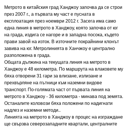
Метрото в китайския град Ханджоу започва да се строи
през 2007 г., а първата му част е пусната в
експлоатация през ноември 2012 г. Засега има само
една линия в метрото в Ханджоу, която започва от юг
на града, издига се нагоре и в западна посока, където
прави завой на изток. В източните покрайнини клонът
завива на юг. Метролинията в Ханчжоу е централно
разположена в града.
Общата дължина на текущата линия на метрото в
Ханджоу е 48 километра. По маршрута на влаковете му
бяха отворени 31 гари за влизане, излизане и
прехвърляне на пътници към наземни видове
транспорт. По-голямата част от първата линия на
метрото в Ханджоу - 36 километра - минава под земята.
Останалите коловози бяха положени по надигнати
надлез и наземни методи..
Линията на метрото в Ханджоу в процес на изграждане
ще свързва северозападните квартали, централните