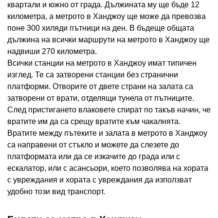
квартали и южно от града. Дължината му ще бъде 12
километра, а метрото в Ханджоу ще може да превозва
поне 300 хиляди пътници на ден. В бъдеще общата
дължина на всички маршрути на метрото в Ханджоу ще
надвиши 270 километра.
Всички станции на метрото в Ханджоу имат типичен
изглед. Те са затворени станции без странични
платформи. Отворите от двете страни на залата са
затворени от врати, отделящи тунела от пътниците.
След пристигането влаковете спират по такъв начин, че
вратите им да са срещу вратите към чакалнята.
Вратите между пътеките и залата в метрото в Ханджоу
са направени от стъкло и можете да слезете до
платформата или да се изкачите до града или с
ескалатор, или с асансьори, което позволява на хората
с увреждания и хората с увреждания да използват
удобно този вид транспорт.