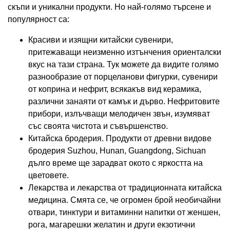
скъпи и уникални продукти. Но най-голямо търсене и
популярност са:
Красиви и изящни китайски сувенири,
притежаващи неизменно изтънчения ориенталски
вкус на тази страна. Тук можете да видите голямо
разнообразие от порцеланови фигурки, сувенири
от коприна и нефрит, всякакъв вид керамика,
различни занаяти от камък и дърво. Нефритовите
прибори, излъчващи мелодичен звън, изумяват
със своята чистота и съвършенство.
Китайска бродерия. Продукти от древни видове
бродерия Suzhou, Hunan, Guangdong, Sichuan
дълго време ще зарадват окото с яркостта на
цветовете.
Лекарства и лекарства от традиционната китайска
медицина. Смята се, че огромен брой необичайни
отвари, тинктури и витаминни напитки от женшен,
рога, магарешки желатин и други екзотични