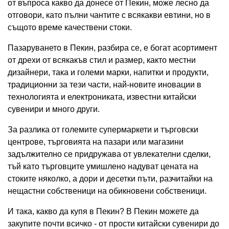
от въпроса какво да донесе от Пекин, може лесно да
отговори, като пълни чантите с всякакви евтини, но в
същото време качествени стоки.
Пазаруването в Пекин, разбира се, е богат асортимент
от дрехи от всякакъв стил и размер, както местни
дизайнери, така и големи марки, напитки и продукти,
традиционни за тези части, най-новите иновации в
технологията и електрониката, известни китайски
сувенири и много други.
За разлика от големите супермаркети и търговски
центрове, търговията на пазари или магазини
задължително се придружава от увлекателни сделки,
тъй като търговците умишлено надуват цената на
стоките няколко, а дори и десетки пъти, разчитайки на
нещастни собственици на обикновени собственици.
И така, какво да купя в Пекин? В Пекин можете да
закупите почти всичко - от прости китайски сувенири до