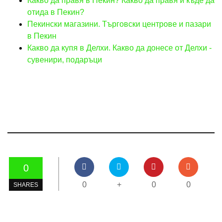
Какво да правя в Пекин? Какво да правя и къде да
отида в Пекин?
Пекински магазини. Търговски центрове и пазари
в Пекин
Какво да купя в Делхи. Какво да донесе от Делхи -
сувенири, подаръци
0
0
+
0
0
SHARES