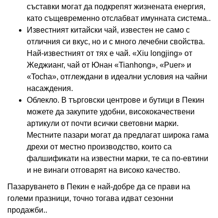
съставки могат да подкрепят жизнената енергия,
като същевременно отслабват имунната система..
Известният китайски чай, известен не само с
отличния си вкус, но и с много лечебни свойства.
Най-известният от тях е чай. «Xiu longjing» от
Жеджианг, чай от Юнан «Tianhong», «Puer» и
«Tocha», отглеждани в идеални условия на чайни
насаждения.
Облекло. В търговски центрове и бутици в Пекин
можете да закупите удобни, висококачествени
артикули от почти всички световни марки.
Местните пазари могат да предлагат широка гама
дрехи от местно производство, които са
фалшификати на известни марки, те са по-евтини
и не винаги отговарят на високо качество.
Пазаруването в Пекин е най-добре да се прави на
големи празници, точно тогава идват сезонни
продажби..