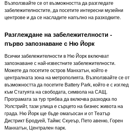
Възползвайте се от възможността да разгледате
забележителностите, да посетите интересни музейни
центрове и да се насладите напълно на разходките.
Разглеждане на забележителности -
първо запознаване с Ню Йорк
Всички забележителности в Ню Йорк включват
запознаване с най-известните забележителности.
Можете да посетите остров Манхатън, който е
централната зона на метрополията. Възползвайте се от
възможността да посетите Battery Park, който е с изглед
към Статуята на свободата, символа на САЩ.
Програмата за тур трябва да включва разходка по
Уолстрийт, тази улица е сърцето на бизнес живота на
града. Ню Йорк ще бъде омагьосан и от Театър
Дистрикт Бродуей, Таймс Скуеър, Пето авеню, Горен
Манхатън, Централен парк.