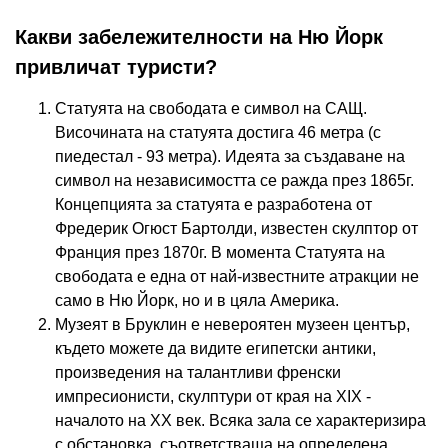
Какви забележителности на Ню Йорк
привличат туристи?
Статуята на свободата е символ на САЩ.
Височината на статуята достига 46 метра (с
пиедестал - 93 метра). Идеята за създаване на
символ на независимостта се ражда през 1865г.
Концепцията за статуята е разработена от
Фредерик Огюст Бартолди, известен скулптор от
Франция през 1870г. В момента Статуята на
свободата е една от най-известните атракции не
само в Ню Йорк, но и в цяла Америка.
Музеят в Бруклин е невероятен музеен център,
където можете да видите египетски антики,
произведения на талантливи френски
импресионисти, скулптури от края на XIX -
началото на XX век. Всяка зала се характеризира
с обстановка, съответстваща на определена