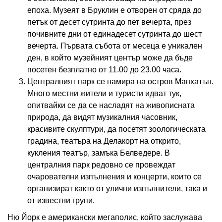
епоха. Музеят в Бруклин е отворен от сряда до
петък от десет сутринта до пет вечерта, през
почивните дни от единадесет сутринта до шест
вечерта. Първата събота от месеца е уникален
ден, в който музейният център може да бъде
посетен безплатно от 11.00 до 23.00 часа.
Централният парк се намира на остров Манхатън.
Много местни жители и туристи идват тук,
опитвайки се да се насладят на живописната
природа, да видят музикалния часовник,
красивите скулптури, да посетят зоологическата
градина, театъра на Делакорт на открито,
кукления театър, замъка Белведере. В
централния парк редовно се провеждат
очарователни изпълнения и концерти, които се
организират както от улични изпълнители, така и
от известни групи.
Ню Йорк е американски мегаполис, който заслужава