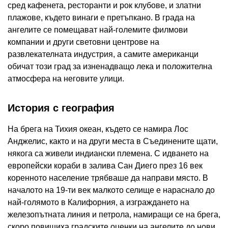
сред кафенета, ресторанти и рок клубове, и златни
плажове, където винаги е претъпкано. В града на
ангелите се помещават най-големите филмови
компании и други световни центрове на
развлекателната индустрия, а самите американци
обичат този град за изненадващо лека и положителна
атмосфера на неговите улици.
История с география
На брега на Тихия океан, където се намира Лос
Анджелис, както и на други места в Съединените щати,
някога са живели индиански племена. С идването на
европейски кораби в залива Сан Диего през 16 век
коренното население трябваше да направи място. В
началото на 19-ти век малкото селище е нараснало до
най-голямото в Калифорния, а изграждането на
железопътната линия и петрола, намиращи се на брега,
скоро повишиха градските оценки на ангелите до нови