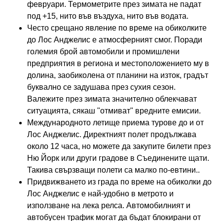
февруари. Термометрите през зимата не падат
под +15, нито във въздуха, нито във водата.
Често срещано явление по време на обиколките
до Лос Анджелис е атмосферният смог. Поради
големия брой автомобили и промишлени
предприятия в региона и местоположението му в
долина, заобиколена от планини на изток, градът
буквално се задушава през сухия сезон.
Валежите през зимата значително облекчават
ситуацията, сякаш "отмиват" вредните емисии.
Международното летище приема турове до и от
Лос Анджелис. Директният полет продължава
около 12 часа, но можете да закупите билети през
Ню Йорк или други градове в Съединените щати.
Такива свързващи полети са малко по-евтини..
Придвижването из града по време на обиколки до
Лос Анджелис е най-удобно в метрото и
използване на лека релса. Автомобилният и
автобусен трафик могат да бъдат блокирани от