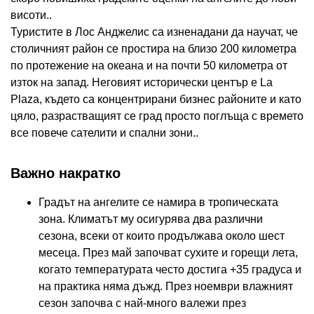
висоти..
Туристите в Лос Анджелис са изненадани да научат, че
столичният район се простира на близо 200 километра
по протежение на океана и на почти 50 километра от
изток на запад. Неговият исторически център е La
Plaza, където са концентрирани бизнес районите и като
цяло, разрастващият се град просто поглъща с времето
все повече сателити и спални зони..
Важно накратко
Градът на ангелите се намира в тропическата
зона. Климатът му осигурява два различни
сезона, всеки от които продължава около шест
месеца. През май започват сухите и горещи лета,
когато температурата често достига +35 градуса и
на практика няма дъжд. През ноември влажният
сезон започва с най-много валежи през