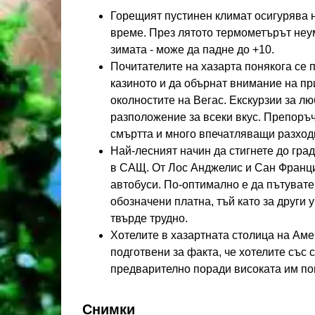
Горещият пустинен климат осигурява н
време. През лятото термометърът неу
зимата - може да падне до +10.
Почитателите на хазарта понякога се п
казиното и да обърнат внимание на пр
околностите на Вегас. Екскурзии за л
разположение за всеки вкус. Препоръч
смъртта и много впечатляващи разходк
Най-лесният начин да стигнете до град
в САЩ. От Лос Анджелис и Сан Францис
автобуси. По-оптимално е да пътувате
обозначени платна, тъй като за други
твърде трудно.
Хотелите в хазартната столица на Аме
подготвени за факта, че хотелите със 
предварително поради високата им поп
Снимки