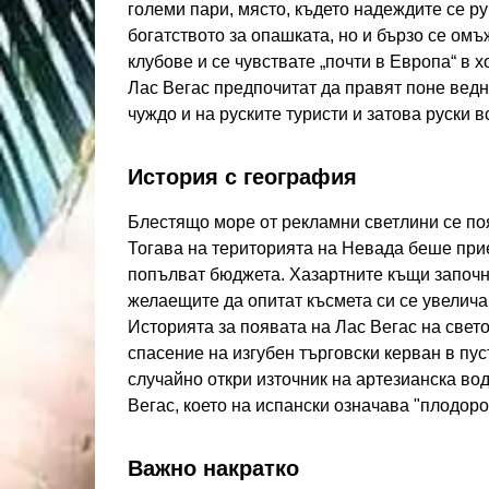
големи пари, място, където надеждите се ру
богатството за опашката, но и бързо се ом
клубове и се чувствате „почти в Европа“ в 
Лас Вегас предпочитат да правят поне вед
чуждо и на руските туристи и затова руски в
История с география
Блестящо море от рекламни светлини се поя
Тогава на територията на Невада беше прие
попълват бюджета. Хазартните къщи започна
желаещите да опитат късмета си се увелича
Историята за появата на Лас Вегас на свето
спасение на изгубен търговски керван в пус
случайно откри източник на артезианска вод
Вегас, което на испански означава "плодор
Важно накратко