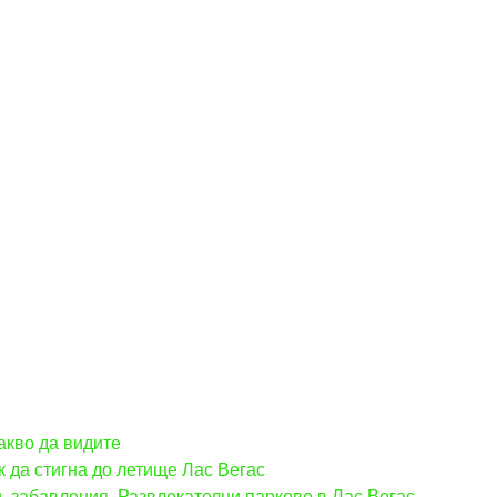
акво да видите
к да стигна до летище Лас Вегас
, забавления. Развлекателни паркове в Лас Вегас