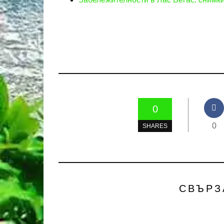
0
0
SHARES
СВЪРЗ