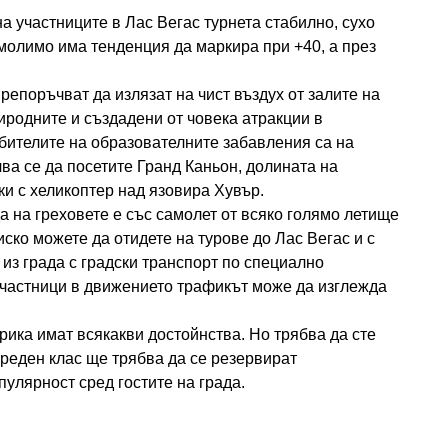
а участниците в Лас Вегас турнета стабилно, сухо
молимо има тенденция да маркира при +40, а през
репоръчват да излязат на чист въздух от залите на
иродните и създадени от човека атракции в
юбителите на образователните забавления са на
ва се да посетите Гранд Каньон, долината на
и с хеликоптер над язовира Хувър.
а на греховете е със самолет от всяко голямо летище
ко можете да отидете на турове до Лас Вегас и с
 из града с градски транспорт по специално
 участници в движението трафикът може да изглежда
рика имат всякакви достойнства. Но трябва да сте
среден клас ще трябва да се резервират
улярност сред гостите на града.