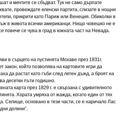
шат и мечтите се сбъдват. Тук не само дърпате
ъжвате, провеждате еленски партита, слизате в нощни
хотели, прикрити като Париж или Венеция. Обиколки в
нъж в живота всички американци. Нищо човешко не е
се повече се чува в град в южната част на Невада.
ви в сърцето на пустинята Мохаве през 1931г.
т закон, който позволява на картовите игри да
ха да растат като гъби след летен дъжд, а броят на
ва десетки пъти годишно.
вната карта през 1829 г. е свързана с удивителното
тинята. Хората умряха от жажда, когато един от тях
а. Селище, основано в тези части, се е наричало Лас
одни долини".