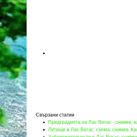
Свързани статии
Предградията на Лас Вегас - снимки, к
Летище в Лас Вегас: схема, снимка. Ка
Забележителности в Лас Вегас: снимки